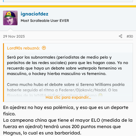
e
a
ignaciofdez
c
c
Most Scrolleable User EVER
i
o
n
29 Nov 2025
#30
e
s
Lord90s rebuznó:
:
Será por los subnormales (periodistas de medio pelo y
parásitos de las redes sociales) para que les hagan caso. Yo no
recuerdo que haya un debate sobre waterpolo femenino vs
masculino, o hockey hierba masculino vs femenino.
Como mucho hubo el debate sobre si Serena Williams
podría
haberle seguido el ritmo a Federer/Djokovic/Nadal. O las
flipadas de la WNBA pidiendo cobrar lo mismo
Haz clic para expandir...
El tema fútbol femenino en España es muy cansino por la
En ajedrez no hay esa polémica, y eso que es un deporte
mermaizquierda/feminazismo y la amargura del lesbianismo, y
físico.
cuatro flipadas pidiendo cobrar mucho. Un ejemplo más de la
La campeona china que tiene el mayor ELO (medida de la
insatisfacción crónica que rodea a muchos ámbitos de la
fuerza en ajedrol) tendrá unos 200 puntos menos que
sociedad española.
Magnus, lo cual es una barbaridad.