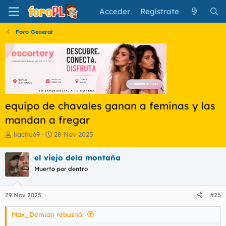
Acceder
Regístrate
Foro General
equipo de chavales ganan a feminas y las
mandan a fregar
I
F
liachu69
28 Nov 2025
n
e
i
c
el viejo dela montaña
c
h
Muerto por dentro
i
a
a
d
d
e
29 Nov 2025
#26
o
i
r
n
Max_Demian rebuznó:
d
i
e
c