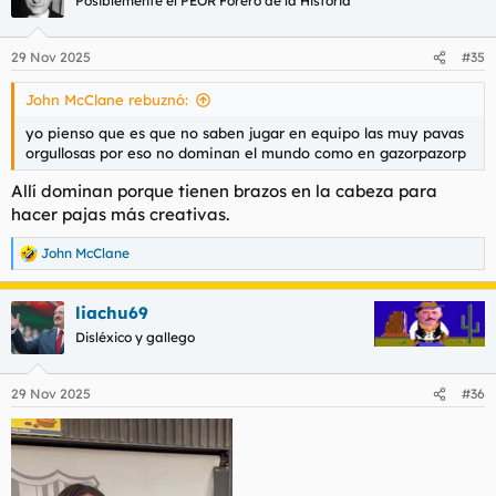
Posiblemente el PEOR Forero de la Historia
i
o
n
29 Nov 2025
#35
e
s
John McClane rebuznó:
:
yo pienso que es que no saben jugar en equipo las muy pavas
orgullosas por eso no dominan el mundo como en gazorpazorp
Allí dominan porque tienen brazos en la cabeza para
hacer pajas más creativas.
John McClane
R
e
a
liachu69
c
c
Disléxico y gallego
i
o
n
29 Nov 2025
#36
e
s
: