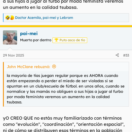
a sus hijas a jugar al furbo por moda feminista veremos
un aumento en la calidad tsubasa.
Doctor Acemila
,
pai-mei
y
Lebrom
R
e
a
pai-mei
c
c
Muerto por dentro
Puto asco de tío
i
o
n
29 Nov 2025
#33
e
s
John McClane rebuznó:
:
la mayoría de tías juegan regular porque es AHORA cuando
están empezando a perder el miedo de ser violadas si se
apuntan en un club/escuela de fútbol. en unos años, cuando se
normalice y las mamás no obliguen a sus hijas a jugar al furbo
por moda feminista veremos un aumento en la calidad
tsubasa.
yO CREO QUE no estás muy familiarizado con términos
como "evolución", "coordinación", "orientación espacial",
ni de cómo se distribuyen esos términos en la población