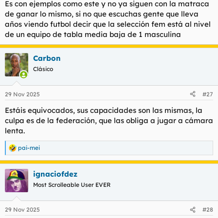
Es con ejemplos como este y no ya siguen con la matraca
de ganar lo mismo, si no que escuchas gente que lleva
años viendo futbol decir que la selección fem está al nivel
de un equipo de tabla media baja de 1 masculina
Carbon
Clásico
29 Nov 2025
#27
Estáis equivocados, sus capacidades son las mismas, la
culpa es de la federación, que las obliga a jugar a cámara
lenta.
pai-mei
R
e
a
ignaciofdez
c
c
Most Scrolleable User EVER
i
o
n
29 Nov 2025
#28
e