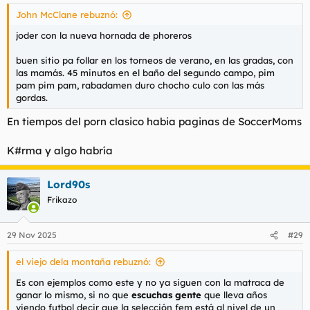
s
John McClane rebuznó:
:
joder con la nueva hornada de phoreros
buen sitio pa follar en los torneos de verano, en las gradas, con
las mamás. 45 minutos en el baño del segundo campo, pim
pam pim pam, rabadamen duro chocho culo con las más
gordas.
En tiempos del porn clasico habia paginas de SoccerMoms
K#rma y algo habría
Lord90s
Frikazo
29 Nov 2025
#29
el viejo dela montaña rebuznó:
Es con ejemplos como este y no ya siguen con la matraca de
ganar lo mismo, si no que
escuchas gente
que lleva años
viendo futbol decir que la selección fem está al nivel de un