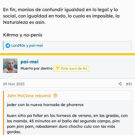
En fin, manías de confundir igualdad en lo legal y lo
social, con igualdad en todo, lo cualo es imposible, la
Naturaleza es asín.
K#rma y no-penis
Lord90s
y
pai-mei
R
e
a
pai-mei
c
c
Muerto por dentro
Puto asco de tío
i
o
n
29 Nov 2025
#31
e
s
John McClane rebuznó:
:
joder con la nueva hornada de phoreros
buen sitio pa follar en los torneos de verano, en las gradas, con
las mamás. 45 minutos en el baño del segundo campo, pim
pam pim pam, rabadamen duro chocho culo con las más
gordas.