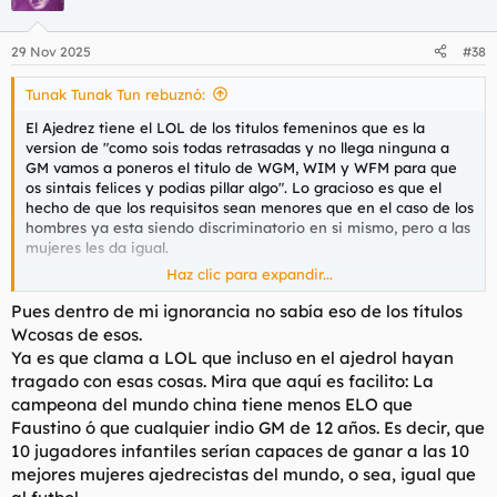
i
o
n
29 Nov 2025
#38
e
s
Tunak Tunak Tun rebuznó:
:
El Ajedrez tiene el LOL de los titulos femeninos que es la
version de "como sois todas retrasadas y no llega ninguna a
GM vamos a poneros el titulo de WGM, WIM y WFM para que
os sintais felices y podias pillar algo". Lo gracioso es que el
hecho de que los requisitos sean menores que en el caso de los
hombres ya esta siendo discriminatorio en si mismo, pero a las
mujeres les da igual.
Haz clic para expandir...
Aqui el discurso politicamente correcto no es que las mujeres
en cuanto las pones a competir son un cagarro, no, es que no
Pues dentro de mi ignorancia no sabía eso de los títulos
hay apenas mujeres GMs porque hay menos jugando que en el
Wcosas de esos.
caso de los hombres
Ya es que clama a LOL que incluso en el ajedrol hayan
tragado con esas cosas. Mira que aquí es facilito: La
campeona del mundo china tiene menos ELO que
Faustino ó que cualquier indio GM de 12 años. Es decir, que
10 jugadores infantiles serían capaces de ganar a las 10
mejores mujeres ajedrecistas del mundo, o sea, igual que