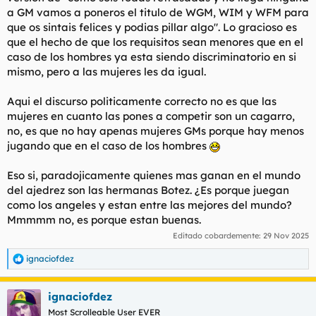
a GM vamos a poneros el titulo de WGM, WIM y WFM para
que os sintais felices y podias pillar algo". Lo gracioso es
que el hecho de que los requisitos sean menores que en el
caso de los hombres ya esta siendo discriminatorio en si
mismo, pero a las mujeres les da igual.
Aqui el discurso politicamente correcto no es que las
mujeres en cuanto las pones a competir son un cagarro,
no, es que no hay apenas mujeres GMs porque hay menos
jugando que en el caso de los hombres
Eso si, paradojicamente quienes mas ganan en el mundo
del ajedrez son las hermanas Botez. ¿Es porque juegan
como los angeles y estan entre las mejores del mundo?
Mmmmm no, es porque estan buenas.
Editado cobardemente:
29 Nov 2025
ignaciofdez
R
e
a
ignaciofdez
c
c
Most Scrolleable User EVER