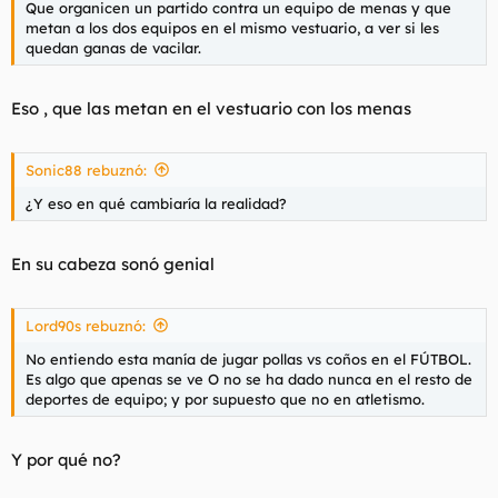
Que organicen un partido contra un equipo de menas y que
l
i
metan a los dos equipos en el mismo vestuario, a ver si les
t
o
quedan ganas de vacilar.
e
m
a
Eso , que las metan en el vestuario con los menas
Sonic88 rebuznó:
¿Y eso en qué cambiaría la realidad?
En su cabeza sonó genial
Lord90s rebuznó:
No entiendo esta manía de jugar pollas vs coños en el FÚTBOL.
Es algo que apenas se ve O no se ha dado nunca en el resto de
deportes de equipo; y por supuesto que no en atletismo.
Y por qué no?