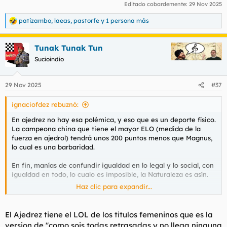
Editado cobardemente:
29 Nov 2025
patizambo
,
laeas
,
pastorfe
y 1 persona más
R
e
a
Tunak Tunak Tun
c
c
Sucioindio
i
o
n
29 Nov 2025
#37
e
s
ignaciofdez rebuznó:
:
En ajedrez no hay esa polémica, y eso que es un deporte físico.
La campeona china que tiene el mayor ELO (medida de la
fuerza en ajedrol) tendrá unos 200 puntos menos que Magnus,
lo cual es una barbaridad.
En fin, manías de confundir igualdad en lo legal y lo social, con
igualdad en todo, lo cualo es imposible, la Naturaleza es asín.
Haz clic para expandir...
K#rma y no-penis
El Ajedrez tiene el LOL de los titulos femeninos que es la
version de "como sois todas retrasadas y no llega ninguna