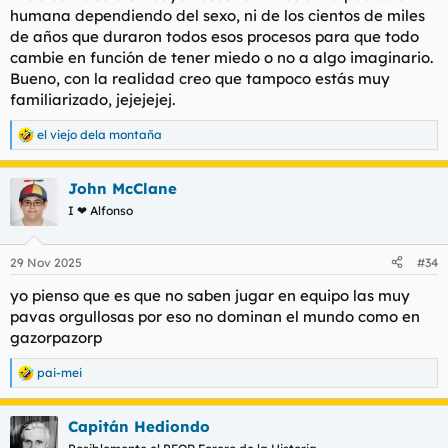
humana dependiendo del sexo, ni de los cientos de miles
de años que duraron todos esos procesos para que todo
cambie en función de tener miedo o no a algo imaginario.
Bueno, con la realidad creo que tampoco estás muy
familiarizado, jejejejej.
el viejo dela montaña
R
e
a
John McClane
c
c
I ❤ Alfonso
i
o
n
29 Nov 2025
#34
e
s
yo pienso que es que no saben jugar en equipo las muy
:
pavas orgullosas por eso no dominan el mundo como en
gazorpazorp
pai-mei
R
e
a
Capitán Hediondo
c
c