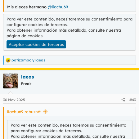
Mis dieces hermano
@liachu69
Para ver este contenido, necesitaremos su consentimiento para
configurar cookies de terceros.
Para obtener información más detallada, consulte nuestra
página de cookies
.
Aceptar cookies de terceros
patizambo
y
laeas
R
e
a
laeas
c
c
Freak
i
o
n
30 Nov 2025
#43
e
s
liachu69 rebuznó:
:
Para ver este contenido, necesitaremos su consentimiento
para configurar cookies de terceros.
Para obtener información más detallada, consulte nuestra