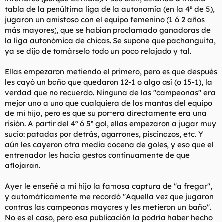
tabla de la penúltima liga de la autonomía (en la 4ª de 5),
jugaron un amistoso con el equipo femenino (1 ó 2 años
más mayores), que se habían proclamado ganadoras de
la liga autonómica de chicas. Se supone que pachanguita,
ya se dijo de tomárselo todo un poco relajado y tal.
Ellas empezaron metiendo el primero, pero es que después
les cayó un baño que quedaron 12-1 o algo así (o 15-1), la
verdad que no recuerdo. Ninguna de las "campeonas" era
mejor uno a uno que cualquiera de los mantas del equipo
de mi hijo, pero es que su portera directamente era una
risión. A partir del 4º ó 5º gol, ellas empezaron a jugar muy
sucio: patadas por detrás, agarrones, piscinazos, etc. Y
aún les cayeron otra media docena de goles, y eso que el
entrenador les hacía gestos continuamente de que
aflojaran.
Ayer le enseñé a mi hijo la famosa captura de "a fregar",
y automáticamente me recordó "Aquella vez que jugaron
contras las campeonas mayores y les metieron un baño".
No es el caso, pero esa publicación la podría haber hecho