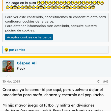
Me cago en la puta
Para ver este contenido, necesitaremos su consentimiento para
configurar cookies de terceros.
Para obtener información más detallada, consulte nuestra
página de cookies
.
Aceptar cookies de terceros
patizambo
R
e
a
Césped Alí
c
c
Freak
i
o
n
30 Nov 2025
#45
e
s
Creo que ya lo comenté por aquí, pero vuelvo a dejar el
:
anecdotón para mofa, chanza y escarnio del populacho.
Mi hijo mayor juega al fútbol, y milita en divisiones
inferiores (porque es malo). Pues bien, estando a media