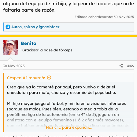
alguno del equipo de mi hijo, y lo peor de todo es que no le
faltaría parte de razón.
Editado cobardemente:
30 Nov 2025
Auron
,
spizoo
y
ignaciofdez
R
e
a
Benito
c
c
"Gracioso" a base de fórceps
i
o
n
30 Nov 2025
#46
e
s
Césped Alí rebuznó:
:
Creo que ya lo comenté por aquí, pero vuelvo a dejar el
anecdotón para mofa, chanza y escarnio del populacho.
Mi hijo mayor juega al fútbol, y milita en divisiones inferiores
(porque es malo). Pues bien, estando a media tabla de la
penúltima liga de la autonomía (en la 4ª de 5), jugaron un
amistoso con el equipo femenino (1 ó 2 años más mayores),
que se habían proclamado ganadoras de la liga autonómica de
Haz clic para expandir...
chicas. Se supone que pachanguita, ya se dijo de tomárselo
todo un poco relajado y tal.