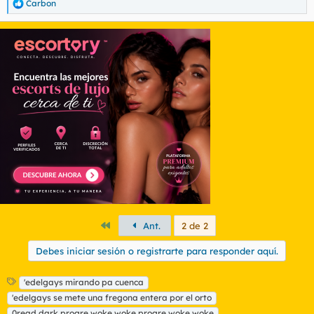
Carbon
R
e
a
c
c
i
o
n
e
s
:
Primero
Ant.
2 de 2
Debes iniciar sesión o registrarte para responder aquí.
E
'edelgays mirando pa cuenca
t
'edelgays se mete una fregona entera por el orto
i
0read dark progre woke woke progre woke woke