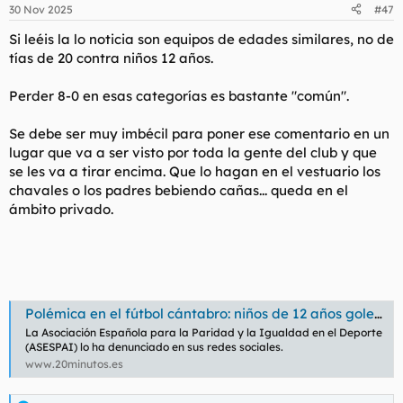
n
30 Nov 2025
#47
e
s
Si leéis la lo noticia son equipos de edades similares, no de
:
tías de 20 contra niños 12 años.
Perder 8-0 en esas categorías es bastante "común".
Se debe ser muy imbécil para poner ese comentario en un
lugar que va a ser visto por toda la gente del club y que
se les va a tirar encima. Que lo hagan en el vestuario los
chavales o los padres bebiendo cañas... queda en el
ámbito privado.
Polémica en el fútbol cántabro: niños de 12 años golean a un equipo femenino y mandan "a fregar" a sus jugadoras
La Asociación Española para la Paridad y la Igualdad en el Deporte
(ASESPAI) lo ha denunciado en sus redes sociales.
www.20minutos.es