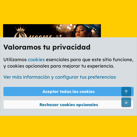
Valoramos tu privacidad
Utilizamos
cookies
esenciales para que este sitio funcione,
y cookies opcionales para mejorar tu experiencia.
Foro General
Ver más información y configurar tus preferencias
Cookies
PL OLDSTYLE AMARILLO
Cambiar fuente
Español (ES)
Arri
Aceptar todas las cookies
Contáctanos
Términos y reglas
Política de privacidad
Ayuda
R
Pie
S
Rechazar cookies opcionales
S
®
Community platform by XenForo
© 2010-2026 XenForo Ltd.