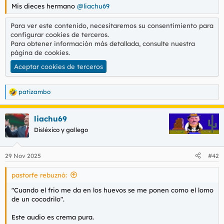
Mis dieces hermano
@liachu69
Para ver este contenido, necesitaremos su consentimiento para
configurar cookies de terceros.
Para obtener información más detallada, consulte nuestra
página de cookies
.
Aceptar cookies de terceros
patizambo
R
e
a
liachu69
c
c
Disléxico y gallego
i
o
n
29 Nov 2025
#42
e
s
pastorfe rebuznó:
:
"Cuando el frio me da en los huevos se me ponen como el lomo
de un cocodrilo".
Este audio es crema pura.