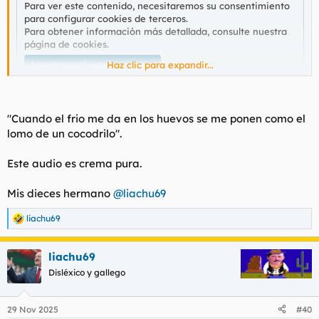
Para ver este contenido, necesitaremos su consentimiento
para configurar cookies de terceros.
Para obtener información más detallada, consulte nuestra
página de cookies
.
Aceptar cookies de terceros
Haz clic para expandir...
"Cuando el frio me da en los huevos se me ponen como el
lomo de un cocodrilo".
Este audio es crema pura.
Mis dieces hermano
@liachu69
liachu69
R
e
a
liachu69
c
c
Disléxico y gallego
i
o
n
29 Nov 2025
#40
e