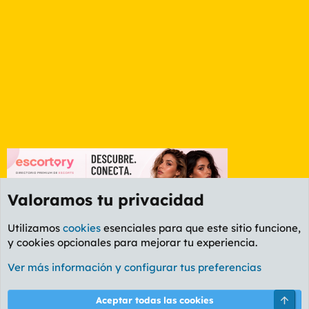
Valoramos tu privacidad
Utilizamos
cookies
esenciales para que este sitio funcione,
y cookies opcionales para mejorar tu experiencia.
Foro Informática y Videojuegos
Ver más información y configurar tus preferencias
Cookies
PL OLDSTYLE AMARILLO
Cambiar fuente
Español (ES)
Arri
Aceptar todas las cookies
Contáctanos
Términos y reglas
Política de privacidad
Ayuda