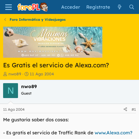
Acceder
Regístrate
Foro Informática y Videojuegos
Es Gratis el servicio de Alexa.com?
I
F
nwo89
11 Ago 2004
n
e
i
c
nwo89
N
c
h
Guest
i
a
a
d
d
e
11 Ago 2004
#1
o
i
r
n
Me gustaria saber dos cosas:
d
i
e
c
- Es gratis el servicio de Traffic Rank de
www.Alexa.com?
l
i