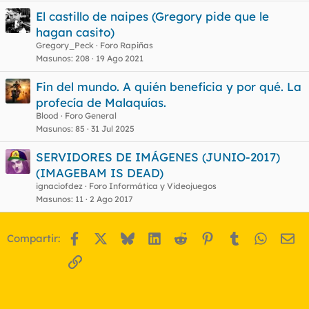
El castillo de naipes (Gregory pide que le
hagan casito)
Gregory_Peck
Foro Rapiñas
Masunos
208
19 Ago 2021
Fin del mundo. A quién beneficia y por qué. La
profecía de Malaquías.
Blood
Foro General
Masunos
85
31 Jul 2025
SERVIDORES DE IMÁGENES (JUNIO-2017)
(IMAGEBAM IS DEAD)
ignaciofdez
Foro Informática y Videojuegos
Masunos
11
2 Ago 2017
Facebook
X
Bluesky
LinkedIn
Reddit
Pinterest
Tumblr
WhatsA
Em
Compartir:
Enlace