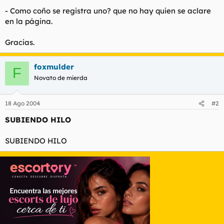
t
o
- Como coño se registra uno? que no hay quien se aclare
e
en la página.
m
a
Gracias.
foxmulder
F
Novato de mierda
18 Ago 2004
#2
SUBIENDO HILO
SUBIENDO HILO