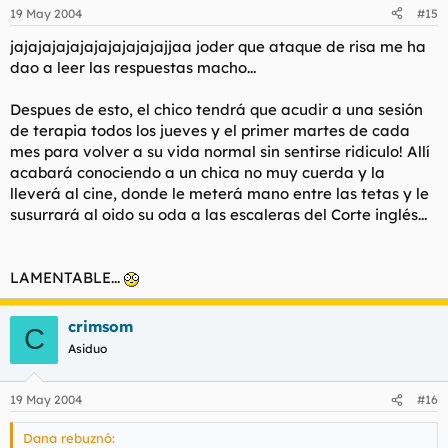
19 May 2004
#15
y recibir de vez en cuando
jajajajajajajajajajajajjaa joder que ataque de risa me ha
una gotita de menstruación
dao a leer las respuestas macho...
para saborearla en la quietud de la noche
Despues de esto, el chico tendrá que acudir a una sesión
de terapia todos los jueves y el primer martes de cada
mes para volver a su vida normal sin sentirse ridiculo! Allí
acabará conociendo a un chica no muy cuerda y la
lleverá al cine, donde le meterá mano entre las tetas y le
susurrará al oido su oda a las escaleras del Corte inglés...
LAMENTABLE...
crimsom
C
Asiduo
19 May 2004
#16
Dana rebuznó: