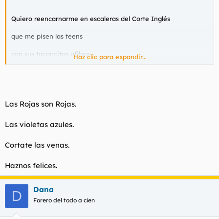
Quiero reencarnarme en escaleras del Corte Inglés
que me pisen las teens
con sus taconcitos afilaos
Haz clic para expandir...
ver el escorzo de sus muslos
y la gomita del tanga oprimiendo la piel
Las Rojas son Rojas.
Quiero dar vueltas y vueltas
Las violetas azules.
llevando a las teens
de arriba p’abajo
Cortate las venas.
de abajo p’arriba
Haznos felices.
con sus compras
Dana
D
con sus hurtos
Forero del todo a cien
con sus braguitas licuadas