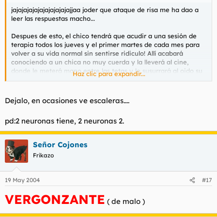
jajajajajajajajajajajajjaa joder que ataque de risa me ha dao a
leer las respuestas macho...
Despues de esto, el chico tendrá que acudir a una sesión de
terapia todos los jueves y el primer martes de cada mes para
volver a su vida normal sin sentirse ridiculo! Allí acabará
conociendo a un chica no muy cuerda y la lleverá al cine,
donde le meterá mano entre las tetas y le susurrará al oido su
Haz clic para expandir...
oda a las escaleras del Corte inglés...
Dejalo, en ocasiones ve escaleras....
LAMENTABLE...
pd:2 neuronas tiene, 2 neuronas 2.
Señor Cojones
Frikazo
19 May 2004
#17
VERGONZANTE
( de malo )