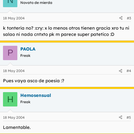
Novato de mierda
18 May 2004
#3
k tonteria no? :cry: x lo menos otros tienen gracia xro tu ni
salao ni nada cntxto pk m parece super patetico :D
PAOLA
P
Freak
18 May 2004
#4
Pues vaya asco de poesia :?
Hemosensual
H
Freak
18 May 2004
#5
Lamentable.