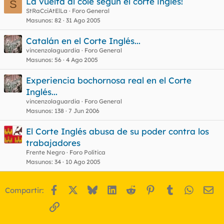
La vuelta al cole segun el corte ingles!
S
StRaCciAtElLa
Foro General
Masunos
82
31 Ago 2005
Catalán en el Corte Inglés...
vincenzolaguardia
Foro General
Masunos
56
4 Ago 2005
Experiencia bochornosa real en el Corte
Inglés...
vincenzolaguardia
Foro General
Masunos
138
7 Jun 2006
El Corte Inglés abusa de su poder contra los
trabajadores
Frente Negro
Foro Política
Masunos
34
10 Ago 2005
Facebook
X
Bluesky
LinkedIn
Reddit
Pinterest
Tumblr
WhatsA
Em
Compartir:
Enlace