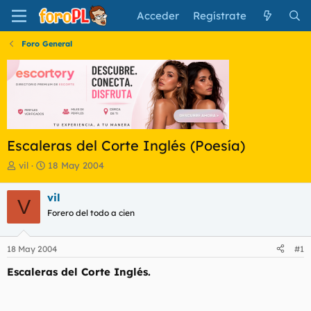
Acceder
Regístrate
Foro General
Escaleras del Corte Inglés (Poesía)
I
F
vil
18 May 2004
n
e
i
c
vil
V
c
h
Forero del todo a cien
i
a
a
d
d
e
18 May 2004
#1
o
i
r
n
Escaleras del Corte Inglés.
d
i
e
c
l
i