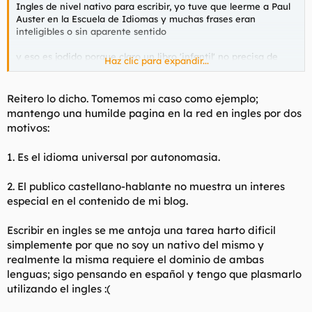
Ingles de nivel nativo para escribir, yo tuve que leerme a Paul
Auster en la Escuela de Idiomas y muchas frases eran
inteligibles o sin aparente sentido
y eso es jodido porque claro un libro 'infantil' no precisa de
Haz clic para expandir...
mucho nivel pero ya algo estilo Harry Potter o similar exige ya
un mayor dominio que igual solo tiene un nativo de alli o
alguien que haya vivido casi toda su vida en Inglaterra o USA
Reitero lo dicho. Tomemos mi caso como ejemplo;
mantengo una humilde pagina en la red en ingles por dos
sobre la traduccion.. hombre hablariamos de una 'literatura de
motivos:
evasion' no de algo ya ma serio , en plan que da lo mismo que
digas 'zombie ate my brain' traducido de un zombie me comio
1. Es el idioma universal por autonomasia.
el cerebro o en plan de chorra novelas tipo 'Crepusculo' o
Stephen King (sin estar tan trabajadas)
2. El publico castellano-hablante no muestra un interes
Lo de Escribir en Ingles es algo qeu he hecho, pero han sido
especial en el contenido de mi blog.
articulos cientificos mas que otra cosa, y a diferencia e una
novela un articulo cientifico esta mas condensado, basandose
Escribir en ingles se me antoja una tarea harto dificil
en frases cortas para enlazar ecuaciones,etc.. si alguien ha
simplemente por que no soy un nativo del mismo y
escrito en Ingles y nos puede dar su opinion.
realmente la misma requiere el dominio de ambas
lenguas; sigo pensando en español y tengo que plasmarlo
utilizando el ingles :(