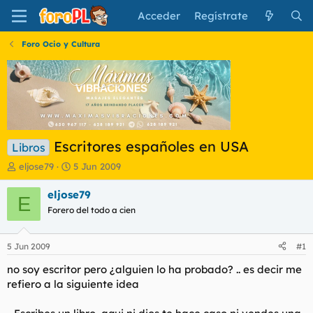
Acceder
Regístrate
Foro Ocio y Cultura
Escritores españoles en USA
Libros
I
F
eljose79
5 Jun 2009
n
e
i
c
eljose79
E
c
h
Forero del todo a cien
i
a
a
d
d
e
5 Jun 2009
#1
o
i
r
n
no soy escritor pero ¿alguien lo ha probado? .. es decir me
d
i
refiero a la siguiente idea
e
c
l
i