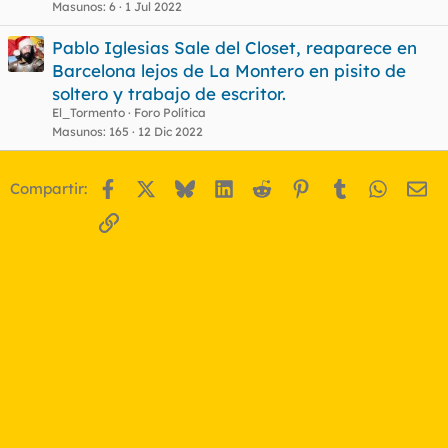
Masunos
6
1 Jul 2022
Pablo Iglesias Sale del Closet, reaparece en
Barcelona lejos de La Montero en pisito de
soltero y trabajo de escritor.
El_Tormento
Foro Política
Masunos
165
12 Dic 2022
Facebook
X
Bluesky
LinkedIn
Reddit
Pinterest
Tumblr
WhatsA
Em
Compartir:
Enlace