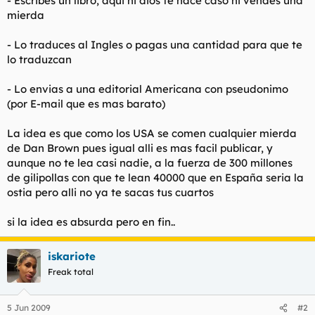
- Escribes un libro, aqui ni dios te hace caso ni vendes una
t
o
mierda
e
m
a
- Lo traduces al Ingles o pagas una cantidad para que te
lo traduzcan
- Lo envias a una editorial Americana con pseudonimo
(por E-mail que es mas barato)
La idea es que como los USA se comen cualquier mierda
de Dan Brown pues igual alli es mas facil publicar, y
aunque no te lea casi nadie, a la fuerza de 300 millones
de gilipollas con que te lean 40000 que en España seria la
ostia pero alli no ya te sacas tus cuartos
si la idea es absurda pero en fin..
iskariote
Freak total
5 Jun 2009
#2