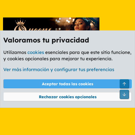
Valoramos tu privacidad
Utilizamos
cookies
esenciales para que este sitio funcione,
y cookies opcionales para mejorar tu experiencia.
Foro Ocio y Cultura
Ver más información y configurar tus preferencias
Cookies
PL OLDSTYLE AMARILLO
Cambiar fuente
Español (ES)
Arri
Aceptar todas las cookies
Contáctanos
Términos y reglas
Política de privacidad
Ayuda
R
Pie
S
Rechazar cookies opcionales
S
®
Community platform by XenForo
© 2010-2026 XenForo Ltd.