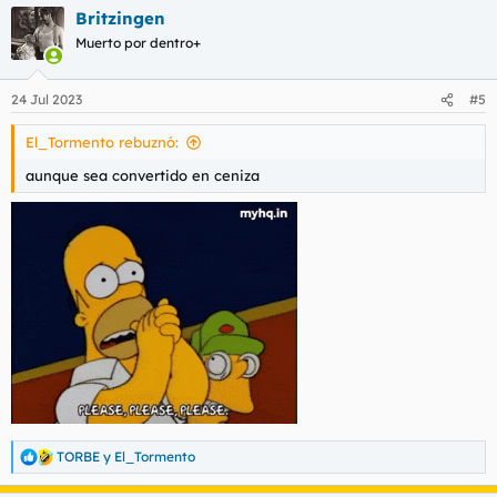
a
Britzingen
c
c
Muerto por dentro+
i
o
n
24 Jul 2023
#5
e
s
El_Tormento rebuznó:
:
aunque sea convertido en ceniza
TORBE
y
El_Tormento
R
e