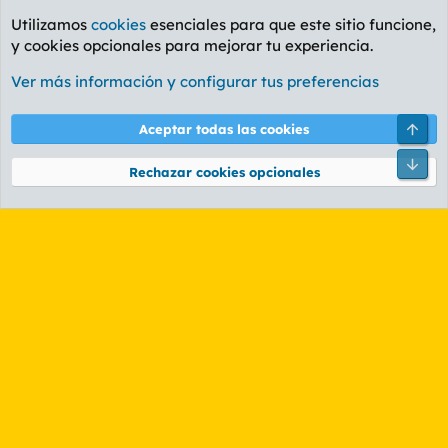
Utilizamos
cookies
esenciales para que este sitio funcione,
y cookies opcionales para mejorar tu experiencia.
Foro Política
Ver más información y configurar tus preferencias
Cookies
PL OLDSTYLE AMARILLO
Cambiar fuente
Español (ES)
Arri
Aceptar todas las cookies
Contáctanos
Términos y reglas
Política de privacidad
Ayuda
R
Pie
S
Rechazar cookies opcionales
S
®
Community platform by XenForo
© 2010-2026 XenForo Ltd.