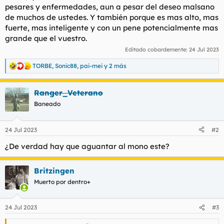
pesares y enfermedades, aun a pesar del deseo malsano
de muchos de ustedes. Y también porque es mas alto, mas
fuerte, mas inteligente y con un pene potencialmente mas
grande que el vuestro.
Editado cobardemente:
24 Jul 2023
TORBE
,
Sonic88
,
pai-mei
y 2 más
R
e
a
Ranger_Veterano
c
c
Baneado
i
o
n
24 Jul 2023
#2
e
s
¿De verdad hay que aguantar al mono este?
:
Britzingen
Muerto por dentro+
24 Jul 2023
#3