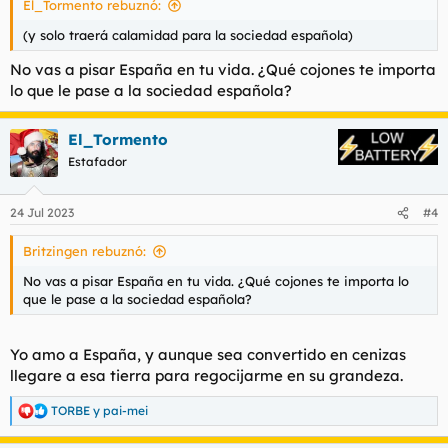
El_Tormento rebuznó:
(y solo traerá calamidad para la sociedad española)
No vas a pisar España en tu vida. ¿Qué cojones te importa
lo que le pase a la sociedad española?
El_Tormento
Estafador
24 Jul 2023
#4
Britzingen rebuznó:
No vas a pisar España en tu vida. ¿Qué cojones te importa lo
que le pase a la sociedad española?
Yo amo a España, y aunque sea convertido en cenizas
llegare a esa tierra para regocijarme en su grandeza.
TORBE
y
pai-mei
R
e