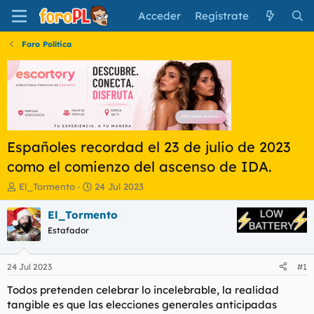
Acceder
Regístrate
Foro Política
Españoles recordad el 23 de julio de 2023
como el comienzo del ascenso de IDA.
I
F
El_Tormento
24 Jul 2023
n
e
i
c
El_Tormento
c
h
Estafador
i
a
a
d
d
e
24 Jul 2023
#1
o
i
r
n
Todos pretenden celebrar lo incelebrable, la realidad
d
i
tangible es que las elecciones generales anticipadas
e
c