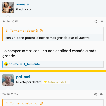
a
semete
c
c
Freak total
i
o
n
24 Jul 2023
#6
e
s
El_Tormento rebuznó:
:
con un pene potencialmente mas grande que el vuestro
Lo compensamos con una nacionalidad española más
grande.
pai-mei
y
El_Tormento
R
e
a
pai-mei
c
c
Muerto por dentro
Puto asco de tío
i
o
n
24 Jul 2023
#7
e
s
El_Tormento rebuznó:
: