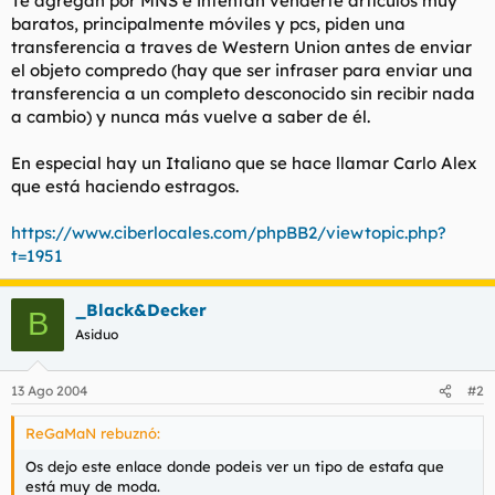
Te agregan por MNS e intentan venderte artículos muy
t
o
baratos, principalmente móviles y pcs, piden una
e
transferencia a traves de Western Union antes de enviar
m
a
el objeto compredo (hay que ser infraser para enviar una
transferencia a un completo desconocido sin recibir nada
a cambio) y nunca más vuelve a saber de él.
En especial hay un Italiano que se hace llamar Carlo Alex
que está haciendo estragos.
https://www.ciberlocales.com/phpBB2/viewtopic.php?
t=1951
_Black&Decker
B
Asiduo
13 Ago 2004
#2
ReGaMaN rebuznó:
Os dejo este enlace donde podeis ver un tipo de estafa que
está muy de moda.