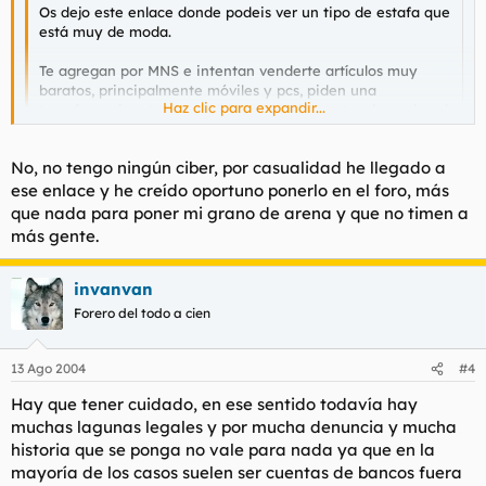
Os dejo este enlace donde podeis ver un tipo de estafa que
está muy de moda.
Te agregan por MNS e intentan venderte artículos muy
baratos, principalmente móviles y pcs, piden una
Haz clic para expandir...
transferencia a traves de Western Union antes de enviar el
objeto compredo (hay que ser infraser para enviar una
transferencia a un completo desconocido sin recibir nada a
Haz clic para expandir...
No, no tengo ningún ciber, por casualidad he llegado a
cambio) y nunca más vuelve a saber de él.
ese enlace y he creído oportuno ponerlo en el foro, más
En especial hay un Italiano que se hace llamar Carlo Alex
¿Tienes un ciber?, curiosamente en ese mismo foro estaba yo
que nada para poner mi grano de arena y que no timen a
que está haciendo estragos.
negociando un PC, pero no llegamos a un acuerdo por culpa de
más gente.
ese método de pago tan poco seguro.
https://www.ciberlocales.com/phpBB2/viewtopic.php?
Juas.
t=1951
invanvan
Forero del todo a cien
13 Ago 2004
#4
Hay que tener cuidado, en ese sentido todavía hay
muchas lagunas legales y por mucha denuncia y mucha
historia que se ponga no vale para nada ya que en la
mayoría de los casos suelen ser cuentas de bancos fuera