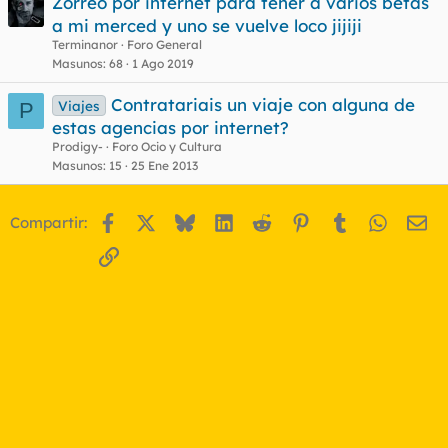
Zorreo por internet para tener a varios betas
a mi merced y uno se vuelve loco jijiji
Terminanor
Foro General
Masunos
68
1 Ago 2019
Contratariais un viaje con alguna de
Viajes
P
estas agencias por internet?
Prodigy-
Foro Ocio y Cultura
Masunos
15
25 Ene 2013
Facebook
X
Bluesky
LinkedIn
Reddit
Pinterest
Tumblr
WhatsA
Em
Compartir:
Enlace