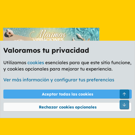
Valoramos tu privacidad
Utilizamos
cookies
esenciales para que este sitio funcione,
y cookies opcionales para mejorar tu experiencia.
Foro Informática y Videojuegos
Ver más información y configurar tus preferencias
Cookies
PL OLDSTYLE AMARILLO
Cambiar fuente
Español (ES)
Arri
Aceptar todas las cookies
Contáctanos
Términos y reglas
Política de privacidad
Ayuda
R
Pie
S
Rechazar cookies opcionales
S
®
Community platform by XenForo
© 2010-2026 XenForo Ltd.