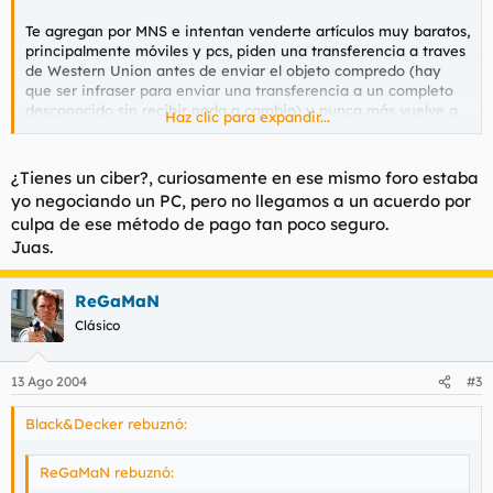
Te agregan por MNS e intentan venderte artículos muy baratos,
principalmente móviles y pcs, piden una transferencia a traves
de Western Union antes de enviar el objeto compredo (hay
que ser infraser para enviar una transferencia a un completo
desconocido sin recibir nada a cambio) y nunca más vuelve a
Haz clic para expandir...
saber de él.
En especial hay un Italiano que se hace llamar Carlo Alex que
¿Tienes un ciber?, curiosamente en ese mismo foro estaba
está haciendo estragos.
yo negociando un PC, pero no llegamos a un acuerdo por
culpa de ese método de pago tan poco seguro.
https://www.ciberlocales.com/phpBB2/viewtopic.php?t=1951
Juas.
ReGaMaN
Clásico
13 Ago 2004
#3
Black&Decker rebuznó:
ReGaMaN rebuznó: