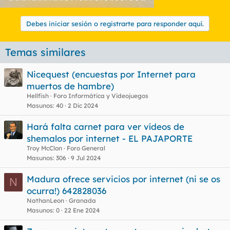
Debes iniciar sesión o registrarte para responder aquí.
Temas similares
Nicequest (encuestas por Internet para
muertos de hambre)
Hellfish
Foro Informática y Videojuegos
Masunos
40
2 Dic 2024
Hará falta carnet para ver vídeos de
shemalos por internet - EL PAJAPORTE
Troy McClon
Foro General
Masunos
306
9 Jul 2024
Madura ofrece servicios por internet (ni se os
N
ocurra!) 642828036
NathanLeon
Granada
Masunos
0
22 Ene 2024