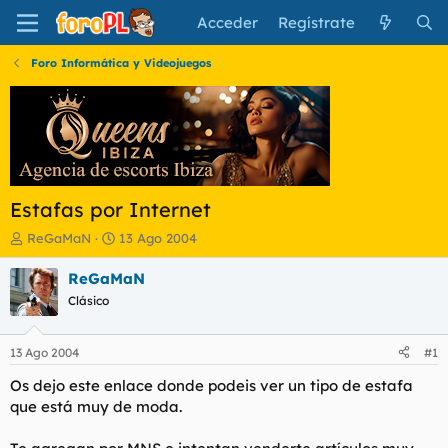
Acceder
Regístrate
Foro Informática y Videojuegos
Estafas por Internet
I
F
ReGaMaN
13 Ago 2004
n
e
i
c
ReGaMaN
c
h
Clásico
i
a
a
d
d
e
13 Ago 2004
#1
o
i
r
n
Os dejo este enlace donde podeis ver un tipo de estafa
d
i
que está muy de moda.
e
c
l
i