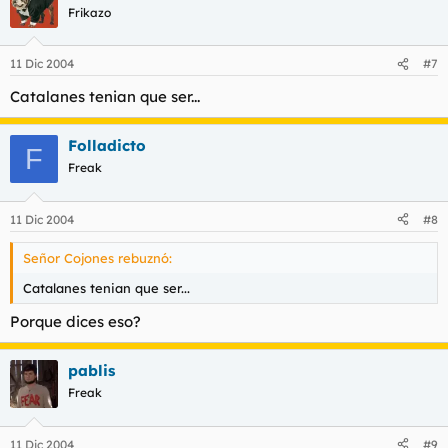
Frikazo
11 Dic 2004
#7
Catalanes tenian que ser...
Folladicto
F
Freak
11 Dic 2004
#8
Señor Cojones rebuznó:
Catalanes tenian que ser...
Porque dices eso?
pablis
Freak
11 Dic 2004
#9