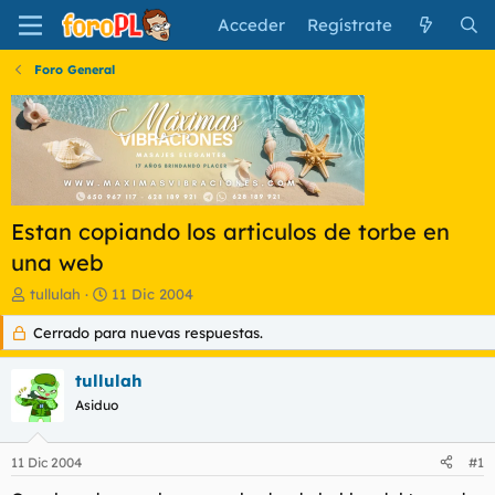
Acceder
Regístrate
Foro General
Estan copiando los articulos de torbe en
una web
I
F
tullulah
11 Dic 2004
n
e
Cerrado para nuevas respuestas.
i
c
c
h
i
a
tullulah
a
d
Asiduo
d
e
o
i
r
n
11 Dic 2004
#1
d
i
e
c