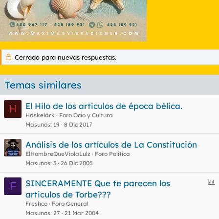
Cerrado para nuevas respuestas.
Temas similares
El Hilo de los articulos de época bélica.
H
Häskelärk
Foro Ocio y Cultura
Masunos
19
8 Dic 2017
Análisis de los artículos de La Constitución
ElHombreQueViolaLulz
Foro Política
Masunos
3
26 Dic 2005
E
SINCERAMENTE Que te parecen los
F
n
articulos de Torbe???
c
Freshco
Foro General
u
Masunos
27
21 Mar 2004