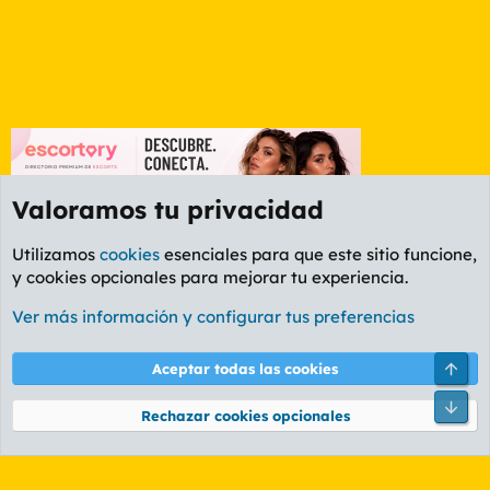
Valoramos tu privacidad
Utilizamos
cookies
esenciales para que este sitio funcione,
y cookies opcionales para mejorar tu experiencia.
Foro General
Ver más información y configurar tus preferencias
Cookies
PL OLDSTYLE AMARILLO
Cambiar fuente
Español (ES)
Arri
Aceptar todas las cookies
Contáctanos
Términos y reglas
Política de privacidad
Ayuda
R
Pie
S
Rechazar cookies opcionales
S
®
Community platform by XenForo
© 2010-2026 XenForo Ltd.