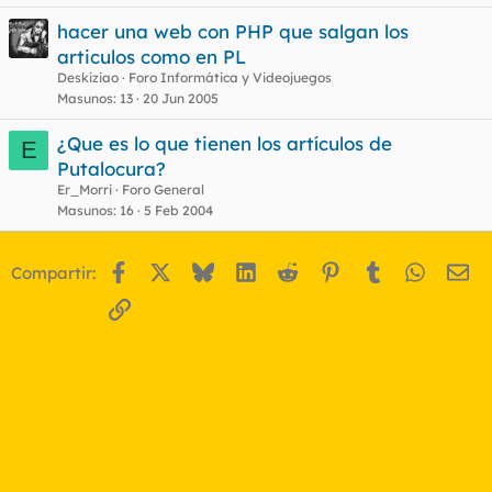
e
hacer una web con PHP que salgan los
s
articulos como en PL
t
Deskiziao
Foro Informática y Videojuegos
Masunos
13
20 Jun 2005
¿Que es lo que tienen los artículos de
E
Putalocura?
Er_Morri
Foro General
Masunos
16
5 Feb 2004
Facebook
X
Bluesky
LinkedIn
Reddit
Pinterest
Tumblr
WhatsA
Em
Compartir:
Enlace