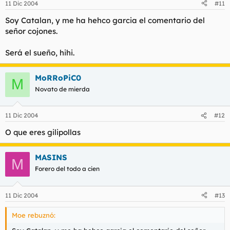
11 Dic 2004
#11
Soy Catalan, y me ha hehco garcia el comentario del
señor cojones.
Será el sueño, hihi.
MoRRoPiC0
M
Novato de mierda
11 Dic 2004
#12
O que eres gilipollas
MASINS
M
Forero del todo a cien
11 Dic 2004
#13
Moe rebuznó: