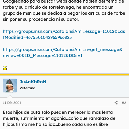
Googleando para buscar webs donde hablen del tema de
l
i
torbe y su articulo de torrelavega, he encontrado un
t
o
grupo de msn que se dedica a pegar los articulos de torbe
e
sin poner su procedencia ni su autor.
m
a
https://groups.msn.com/CatalansiAmi...essage=11012&Las
tModified=4675501042965966825
https://groups.msn.com/CatalansiAmi...n=get_message&
mview=0&ID_Message=11012&DDir=1
Ju4nKbRoN
Veterano
11 Dic 2004
#2
Esos hijos de puta solo pueden merecer la mas lenta
muerte, sufrimiento et agonia...coño que ramalazo de
hijoputismo me ha salido...bueno cada uno es libre