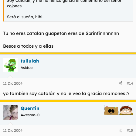
Soy Catalan, y me ha hehco garcia el comentario del señor
cojones.
Será el sueño, hihi.
Tu no eres catalan guapeton eres de Sprinfinnnnnnn
Besos a todos y a ellas
tullulah
Asiduo
11 Dic 2004
#14
yo tambien soy catalán y no le veo la gracia mamones :?
Quentin
Awesom-O
11 Dic 2004
#15