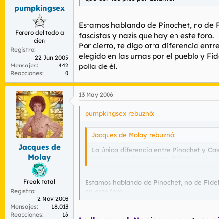
pumpkingsex
Estamos hablando de Pinochet, no de Fid
Forero del todo a
fascistas y nazis que hay en este foro.
cien
Por cierto, te digo otra diferencia en
Registro
elegido en las urnas por el pueblo y Fi
22 Jun 2005
Mensajes
442
polla de él.
Reacciones
0
13 May 2006
pumpkingsex rebuznó:
Jacques de Molay rebuznó:
Jacques de
La única diferencia entre Pinochet y Cas
Molay
más que con los pies por delante.
Freak total
Estamos hablando de Pinochet, no de Fidel C
Registro
en este foro.
2 Nov 2003
Por cierto, te digo otra diferencia entre 
Mensajes
18.013
por el pueblo y Fidel Castro hizo una revol
Reacciones
16