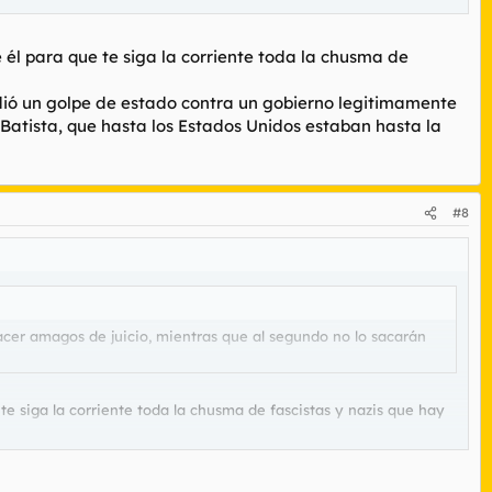
 él para que te siga la corriente toda la chusma de
t dió un golpe de estado contra un gobierno legitimamente
r Batista, que hasta los Estados Unidos estaban hasta la
#8
acer amagos de juicio, mientras que al segundo no lo sacarán
te siga la corriente toda la chusma de fascistas y nazis que hay
e de estado contra un gobierno legitimamente elegido en las urnas
idos estaban hasta la polla de él.