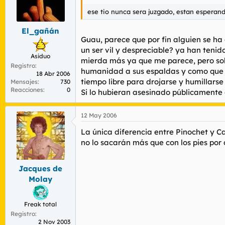
ese tio nunca sera juzgado, estan espera
El_gañán
Guau, parece que por fin alguien se h
un ser vil y despreciable? ya han teni
Asiduo
mierda más ya que me parece, pero solo
Registro
humanidad a sus espaldas y como que u
18 Abr 2006
tiempo libre para drojarse y humillarse 
Mensajes
730
Reacciones
0
Si lo hubieran asesinado públicamente 
12 May 2006
La única diferencia entre Pinochet y C
no lo sacarán más que con los pies por 
Jacques de
Molay
Freak total
Registro
2 Nov 2003