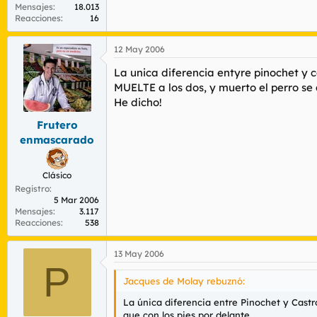
Mensajes
18.013
Reacciones
16
12 May 2006
La unica diferencia entyre pinochet y c
MUELTE a los dos, y muerto el perro se 
He dicho!
Frutero
enmascarado
Clásico
Registro
5 Mar 2006
Mensajes
3.117
Reacciones
538
13 May 2006
P
Jacques de Molay rebuznó:
La única diferencia entre Pinochet y Castr
que con los pies por delante.