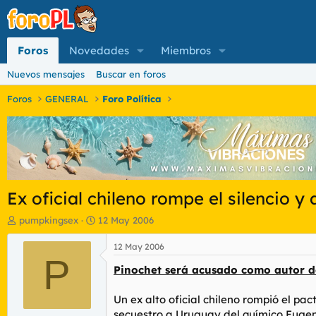
Foros
Novedades
Miembros
Nuevos mensajes
Buscar en foros
Foros
GENERAL
Foro Política
Ex oficial chileno rompe el silencio y
I
F
pumpkingsex
12 May 2006
n
e
i
c
12 May 2006
c
P
h
Pinochet será acusado como autor de 
i
a
a
d
d
e
Un ex alto oficial chileno rompió el pa
o
i
secuestro a Uruguay del químico Eugeni