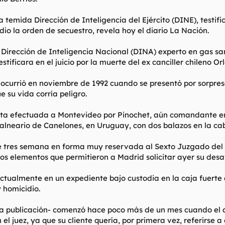
a temida Dirección de Inteligencia del Ejército (DINE), testif
dio la orden de secuestro, revela hoy el diario La Nación.
 Dirección de Inteligencia Nacional (DINA) experto en gas sa
ificara en el juicio por la muerte del ex canciller chileno Orl
s ocurrió en noviembre de 1992 cuando se presentó por sorpre
 su vida corría peligro.
ita efectuada a Montevideo por Pinochet, aún comandante en j
alneario de Canelones, en Uruguay, con dos balazos en la ca
ce tres semana en forma muy reservada al Sexto Juzgado del
 los elementos que permitieron a Madrid solicitar ayer su des
actualmente en un expediente bajo custodia en la caja fuerte
y homicidio.
a la publicación- comenzó hace poco más de un mes cuando el 
el juez, ya que su cliente quería, por primera vez, referirse a 