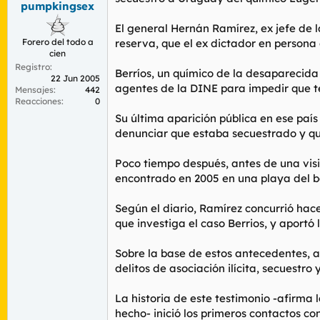
pumpkingsex
r
n
d
i
El general Hernán Ramírez, ex jefe de l
e
c
Forero del todo a
reserva, que el ex dictador en persona 
l
i
cien
t
o
Registro
e
Berríos, un químico de la desaparecida
22 Jun 2005
m
agentes de la DINE para impedir que test
Mensajes
442
a
Reacciones
0
Su última aparición pública en ese paí
denunciar que estaba secuestrado y que
Poco tiempo después, antes de una vis
encontrado en 2005 en una playa del b
Según el diario, Ramírez concurrió ha
que investiga el caso Berrios, y aportó
Sobre la base de estos antecedentes, 
delitos de asociación ilícita, secuestro 
La historia de este testimonio -afirm
hecho- inició los primeros contactos con 