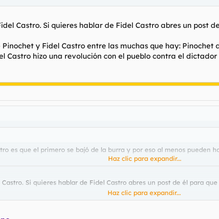
el Castro. Si quieres hablar de Fidel Castro abres un post de
tre Pinochet y Fidel Castro entre las muchas que hay: Pinoche
del Castro hizo una revolución con el pueblo contra el dictado
tro es que el primero se bajó de la burra y por eso al menos pueden h
Haz clic para expandir...
astro. Si quieres hablar de Fidel Castro abres un post de él para que 
Haz clic para expandir...
Pinochet y Fidel Castro entre las muchas que hay: Pinochet dió un golp
ución con el pueblo contra el dictador Batista, que hasta los Estados Un