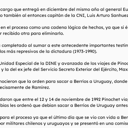
, cargo que entregó en diciembre del mismo año al general Eu
o también al entonces capitán de la CNI, Luis Arturo Sanhuez
a en el proceso como una cadena lógica de hechos, ya que si él
recibido otra para eliminarlo.
 completado al sumar a este antecedente importantes testimo
 los más represivos de la dictadura (1973-1990).
 Unidad Especial de la DINE y avanzada de los viajes de Pinoc
 la del ex jefe del Servicio Secreto Exterior del Ejército, Max
nocieron que la orden para sacar a Berríos a Uruguay, donde
precisamente de Ramírez.
daron que entre el 12 y 14 de noviembre de 1992 Pinochet via
ias les ordenó que debían sacar a Berríos de Uruguay antes de
 para el proceso ya que el último día que se vio con vida a B
r militares chilenos y uruguayos y se presentó en una comisa