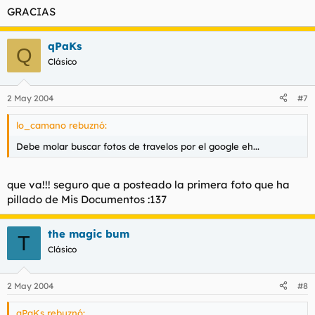
GRACIAS
qPaKs
Q
Clásico
2 May 2004
#7
lo_camano rebuznó:
Debe molar buscar fotos de travelos por el google eh...
que va!!! seguro que a posteado la primera foto que ha
pillado de
Mis Documentos
:137
the magic bum
T
Clásico
2 May 2004
#8
qPaKs rebuznó: