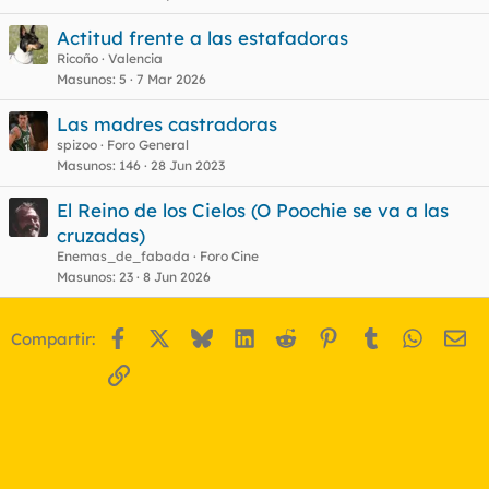
Actitud frente a las estafadoras
Ricoño
Valencia
Masunos
5
7 Mar 2026
Las madres castradoras
spizoo
Foro General
Masunos
146
28 Jun 2023
El Reino de los Cielos (O Poochie se va a las
cruzadas)
Enemas_de_fabada
Foro Cine
Masunos
23
8 Jun 2026
Facebook
X
Bluesky
LinkedIn
Reddit
Pinterest
Tumblr
WhatsA
Em
Compartir:
Enlace