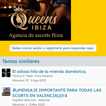
Debes iniciar sesión o registrarte para responder aquí.
Temas similares
El odioso hilo de la mierda doméstica.
Timmy O´Toole
Foro General
Masunos
37
8 Ago 2025
🚫¡¡MENSAJE IMPORTANTE PARA TODAS LAS
SCORTS EN VALENCIA(2)!!📵
Capitán Alatriste
Valencia
Masunos
1
3 May 2025