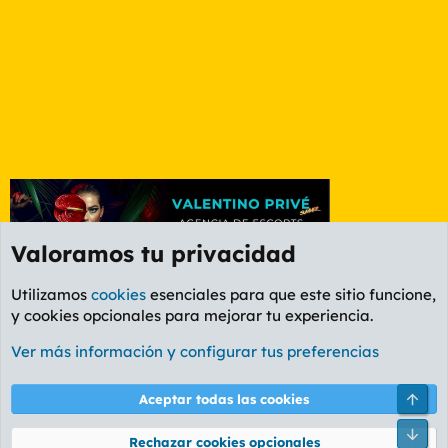
Valoramos tu privacidad
Utilizamos
cookies
esenciales para que este sitio funcione,
y cookies opcionales para mejorar tu experiencia.
Foro General
Ver más información y configurar tus preferencias
Cookies
PL OLDSTYLE AMARILLO
Cambiar fuente
Español (ES)
Arri
Aceptar todas las cookies
Contáctanos
Términos y reglas
Política de privacidad
Ayuda
R
Pie
S
Rechazar cookies opcionales