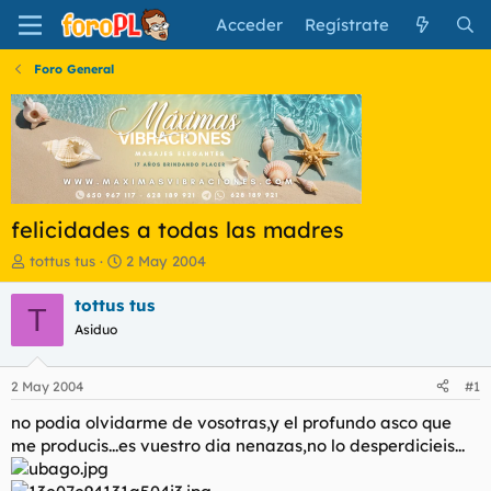
Acceder
Regístrate
Foro General
felicidades a todas las madres
I
F
tottus tus
2 May 2004
n
e
i
c
tottus tus
T
c
h
Asiduo
i
a
a
d
d
e
2 May 2004
#1
o
i
r
n
no podia olvidarme de vosotras,y el profundo asco que
d
i
me producis...es vuestro dia nenazas,no lo desperdicieis...
e
c
l
i