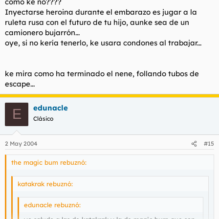
como ke no????
Inyectarse heroina durante el embarazo es jugar a la
ruleta rusa con el futuro de tu hijo, aunke sea de un
"No ofende quien quiere, solo el que puede".
camionero bujarrón...
oye, si no kería tenerlo, ke usara condones al trabajar...
ke mira como ha terminado el nene, follando tubos de
escape...
edunacle
E
Clásico
2 May 2004
#15
the magic bum rebuznó:
katakrak rebuznó:
edunacle rebuznó: