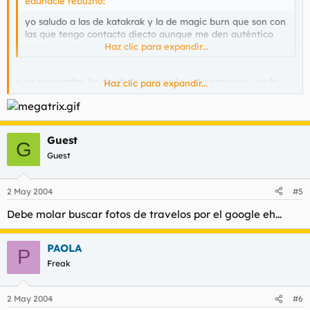
edunacle rebuznó:
yo saludo a las de katakrak y la de magic burn que son con
las que tengo contacto diecto aunque me den auténtico
asco.
Haz clic para expandir...
y yo a tu padre, ke desde la operación esta preciosa... ya la
Haz clic para expandir...
puedes llamar mami y no das tanto el cante...
Por cierto a tu mami biológica no le dijiste el otro dia lo de
Guest
hecharle más awa a la sopa, y después de empujarle la caca no
G
pude kedarme a cenar...
Guest
dile ke esta noche el regalito por ser tan puton
2 May 2004
#5
porke tu viej@ saldrá a currar con sus tetas nuevas, no?
Debe molar buscar fotos de travelos por el google eh...
PAOLA
P
Freak
2 May 2004
#6