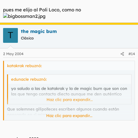
pues me elijo al Poli Loco, como no
the magic bum
T
Clásico
2 May 2004
#14
katakrak rebuznó:
edunacle rebuznó:
yo saludo a las de katakrak y la de magic burn que son con
las que tengo contacto diecto aunque me den auténtico
asco.
Haz clic para expandir...
Que solemnes gilipolleces escriben algunos cuando están
pensando en sí mismos.
Haz clic para expandir...
Dedicado a todas las madres,
incluída la de edunacle que no
tiene la culpa.