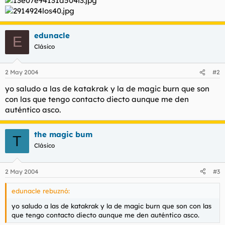
t
o
e
m
a
edunacle
E
Clásico
2 May 2004
#2
yo saludo a las de katakrak y la de magic burn que son
con las que tengo contacto diecto aunque me den
auténtico asco.
the magic bum
T
Clásico
2 May 2004
#3
edunacle rebuznó:
yo saludo a las de katakrak y la de magic burn que son con las
que tengo contacto diecto aunque me den auténtico asco.