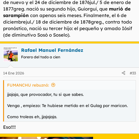
de nuevo y el 24 de diciembre de 1876jul./ 5 de enero de
1877greg. nació su segundo hijo, Guiorgui, que
murió de
sarampión
con apenas seis meses. Finalmente, el 6 de
diciembrejul./ 18 de diciembre de 1878greg., contra todo
pronóstico, nació su tercer hijo: el pequeño y amado Iósif
(de diminutivo Sosó o Soselo).
Rafael Manuel Fernández
Forero del todo a cien
14 Ene 2026
#33
FUMANCHU rebuznó:
jjajaja, que provocador, tu si que sabes.
Venga , empiezo: Te hubiese metido en el Gulag por maricon.
Como troleas eh, jjajajaja.
Eso!!!!