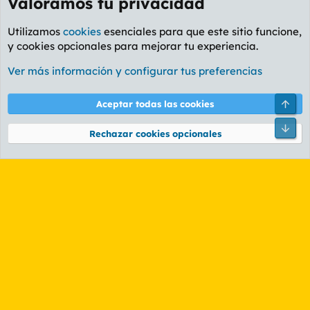
Valoramos tu privacidad
Utilizamos
cookies
esenciales para que este sitio funcione,
y cookies opcionales para mejorar tu experiencia.
Foro Política
Ver más información y configurar tus preferencias
Cookies
PL OLDSTYLE AMARILLO
Cambiar fuente
Español (ES)
Arri
Aceptar todas las cookies
Contáctanos
Términos y reglas
Política de privacidad
Ayuda
R
Pie
S
Rechazar cookies opcionales
S
®
Community platform by XenForo
© 2010-2026 XenForo Ltd.