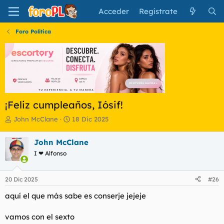
Acceder
Regístrate
Foro Política
¡Feliz cumpleaños, Iósif!
I
F
John McClane
18 Dic 2025
n
e
i
c
John McClane
c
h
I ❤ Alfonso
i
a
a
d
d
e
20 Dic 2025
#26
o
i
r
n
aquí el que más sabe es conserje jejeje
d
i
e
c
vamos con el sexto
l
i