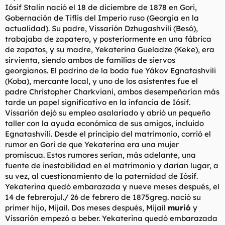
Iósif Stalin nació el 18 de diciembre de 1878 en Gori,
Gobernación de Tiflis del Imperio ruso (Georgia en la
actualidad). Su padre, Vissarión Dzhugashvili (Besó),
trabajaba de zapatero, y posteriormente en una fábrica
de zapatos, y su madre, Yekaterina Gueladze (Keke), era
sirvienta, siendo ambos de familias de siervos
georgianos. El padrino de la boda fue Yákov Egnatashvili
(Koba), mercante local, y uno de los asistentes fue el
padre Christopher Charkviani, ambos desempeñarían más
tarde un papel significativo en la infancia de Iósif.
Vissarión dejó su empleo asalariado y abrió un pequeño
taller con la ayuda económica de sus amigos, incluido
Egnatashvili. Desde el principio del matrimonio, corrió el
rumor en Gori de que Yekaterina era una mujer
promiscua. Estos rumores serían, más adelante, una
fuente de inestabilidad en el matrimonio y darían lugar, a
su vez, al cuestionamiento de la paternidad de Iósif.
Yekaterina quedó embarazada y nueve meses después, el
14 de febrerojul./ 26 de febrero de 1875greg. nació su
primer hijo, Mijaíl. Dos meses después, Mijaíl
murió
y
Vissarión empezó a beber. Yekaterina quedó embarazada