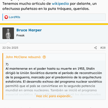
Tenemos mucho artículo de
wikipedia
por delante, un
afectuoso puñetazo en la puta tráquea, queridos.
Lord90s
R
e
a
Bruce Harper
c
c
Freak
i
o
n
22 Dic 2025
#28
e
s
John McClane rebuznó:
:
7)
Al mantenerse en el poder hasta su muerte en 1953, Stalin
dirigió la Unión Soviética durante el período de reconstrucción
de la posguerra, marcado por el predominio de la arquitectura
estalinista. El desarrollo exitoso del programa nuclear soviético
permitió que el país se convirtiese en la segunda potencia
mundial en armas nucleares. También se inició el programa
espacial soviético. En sus últimos años, lanzó los denominados
Haz clic para expandir...
Grandes Proyectos de Construcción del Comunismo y el Gran
Plan para la Transformación de la Naturaleza.
8)