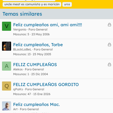
t
uncle meat es comunista y es maricón
urss
a
s
Temas similares
Feliz cumpleaños ami, ami ami!!!!
V
e
Vergonio
Foro General
Masunos
5
23 May 2006
r
r
Feliz cumpleaños, Torbe
e
BLackLaBeL
Foro General
Masunos
13
25 May 2005
r
o
r
FELIZ CUMPLEAÑOS
A
e
Alekos
Foro General
Masunos
1
25 Dic 2004
r
o
r
FELIZ CUMPLEAÑOS GORDITO
Q
qPaKs
Foro General
Masunos
47
15 Ene 2026
o
Feliz cumpleaños Mac.
Art
Foro General