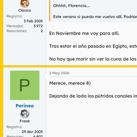
Ohhhh, Florencia....
Clásico
Registro
Este verano si puedo me vuelvo allí. Podría
3 Feb 2005
Mensajes
3.972
Reacciones
2
En Noviembre me voy para alli.
Tras estar el año pasado en Egipto, es
No hay que morir sin ver la cuna de las 
2 May 2006
P
Merece, merece 8)
Dejando de lado los pútridos canales in
Perineo
Freak
Registro
29 Abr 2005
Mensajes
6.902