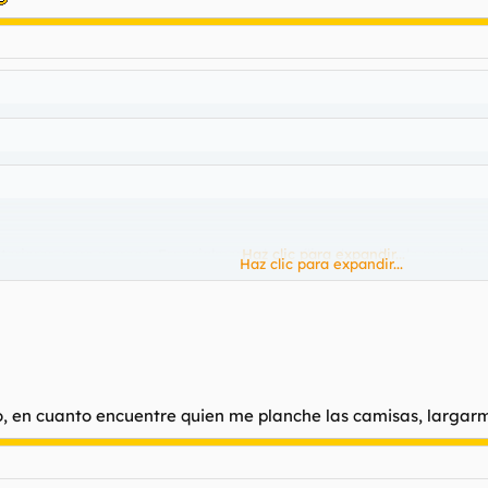
nteriores, pero merece. Especialmente la basílica de techo de mosaico 
Haz clic para expandir...
Haz clic para expandir...
lleoni justifica la visita.
Haz clic para expandir...
era por la peste de los turistas.
pero, en cuanto encuentre quien me planche las camisas, larga