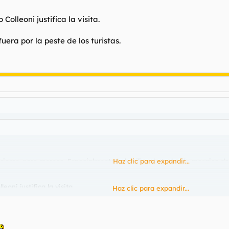
Colleoni justifica la visita.
fuera por la peste de los turistas.
eriores, pero merece. Especialmente la basílica de techo de mosaico de
Haz clic para expandir...
eoni justifica la visita.
Haz clic para expandir...
a por la peste de los turistas.