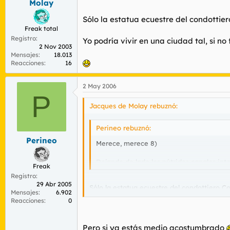
Molay
Sólo la estatua ecuestre del condottiero 
Freak total
Registro
Yo podría vivir en una ciudad tal, si no 
2 Nov 2003
Mensajes
18.013
Reacciones
16
2 May 2006
P
Jacques de Molay rebuznó:
Perineo rebuznó:
Perineo
Merece, merece 8)
Dejando de lado los pútridos canales int
Freak
Registro
29 Abr 2005
Sólo la estatua ecuestre del condottiero Coll
Mensajes
6.902
Reacciones
0
Yo podría vivir en una ciudad tal, si no fuer
Pero si ya estás medio acostumbrado