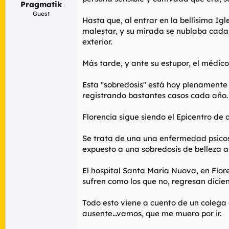
Pragmatik
r
n
d
i
Guest
Hasta que, al entrar en la bellísima Ig
e
c
malestar, y su mirada se nublaba cada v
l
i
t
o
exterior.
e
m
Más tarde, y ante su estupor, el médico
a
Esta "sobredosis" está hoy plenamente
registrando bastantes casos cada año.
Florencia sigue siendo el Epicentro de 
Se trata de una una enfermedad psicoso
expuesto a una sobredosis de belleza ar
El hospital Santa Maria Nuova, en Flore
sufren como los que no, regresan dicie
Todo esto viene a cuento de un colega 
ausente...vamos, que me muero por ir.