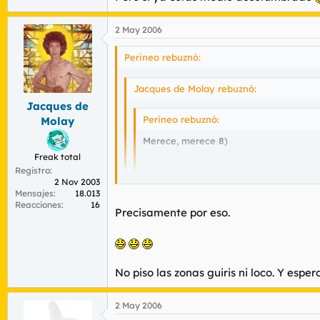
2 May 2006
Perineo rebuznó:
Jacques de Molay rebuznó:
Jacques de
Perineo rebuznó:
Molay
Merece, merece 8)
Freak total
Dejando de lado los pútridos canales i
Registro
2 Nov 2003
Mensajes
18.013
Sólo la estatua ecuestre del condottiero Co
Reacciones
16
Precisamente por eso.
Yo podría vivir en una ciudad tal, si no fu
Pero si ya estás medio acostumbrado
No piso las zonas guiris ni loco. Y es
2 May 2006