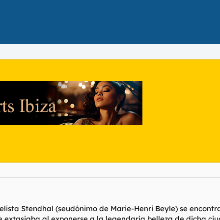
velista Stendhal (seudónimo de Marie-Henri Beyle) se encontra
e extasiaba al exponerse a la legendaria belleza de dicha ci