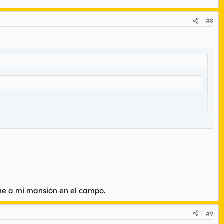
#8
de oro.
rme a mi mansión en el campo.
#9