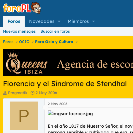
Foros
Novedades
Miembros
Nuevos mensajes
Buscar en foros
Foros
OCIO
Foro Ocio y Cultura
Florencia y el Síndrome de Stendhal
I
F
Pragmatik
2 May 2006
n
e
i
c
2 May 2006
c
P
h
i
a
a
d
d
e
En el año 1817 de Nuestro Señor, el no
o
i
persona sensible y cultivada que era, s