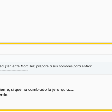
a! ¡Teniente Morcillez, prepare a sus hombres para entrar!
-----------------------
te, si que ha cambiado la jerarquia......
erda.