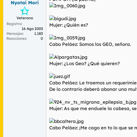
Nyotai Mori
r
n
d
i
e
c
Veterano
l
i
Registro
t
o
Mujer: ¿Quién es?
16 Ago 2003
e
Mensajes
1.183
m
Reacciones
0
a
Cabo Peláez: Somos los GEO, señora.
Mujer: ¿Los Geo? ¿Qué quieren?
Cabo Peláez: Le traemos un requerimien
De lo contrario deberá abonar una mult
Mujer: As que me enduele la cabesa, se
Cabo Peláez: ¡Me cago en to lo que se 