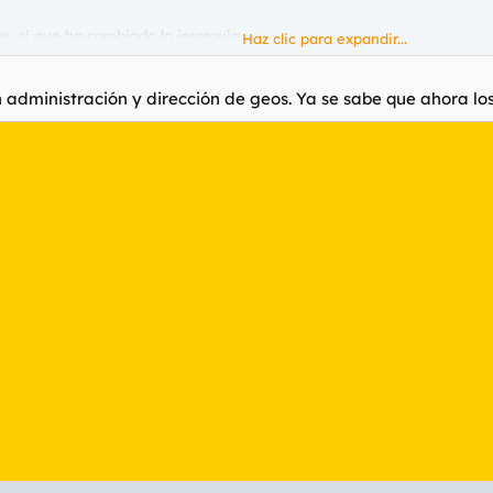
 si que ha cambiado la jerarquia......
Haz clic para expandir...
.
 administración y dirección de geos. Ya se sabe que ahora lo