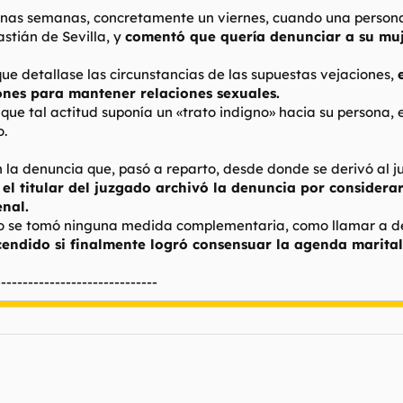
 unas semanas, concretamente un viernes, cuando una person
stián de Sevilla, y
comentó que quería denunciar a su muj
que detallase las circunstancias de las supuestas vejaciones,
ones para mantener relaciones sexuales.
que tal actitud suponía un «trato indigno» hacia su persona, 
o.
n la denuncia que, pasó a reparto, desde donde se derivó al ju
,
el titular del juzgado archivó la denuncia por considera
nal.
 no se tomó ninguna medida complementaria, como llamar a d
cendido si finalmente logró consensuar la agenda marital
------------------------------