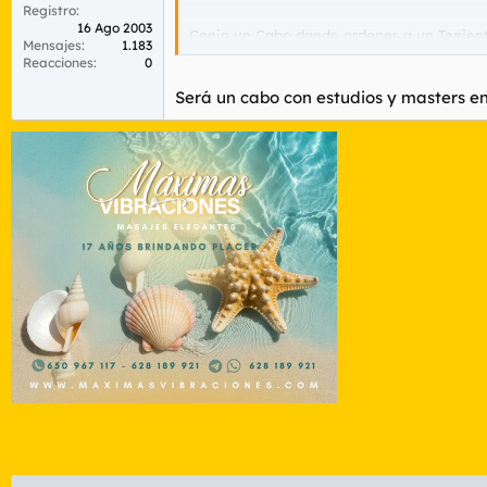
Registro
16 Ago 2003
Conio un Cabo dando ordenes a un Teniente,
Mensajes
1.183
Reitero, este mundo se va a la puta mierda
Reacciones
0
Será un cabo con estudios y masters en