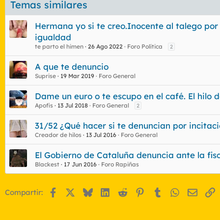
Temas similares
Hermana yo si te creo.Inocente al talego por 
igualdad
te parto el himen
26 Ago 2022
Foro Política
2
A que te denuncio
Suprise
19 Mar 2019
Foro General
Dame un euro o te escupo en el café. El hilo d
Apofis
13 Jul 2018
Foro General
2
31/52 ¿Qué hacer si te denuncian por incitaci
Creador de hilos
13 Jul 2016
Foro General
El Gobierno de Cataluña denuncia ante la fisca
Blackest
17 Jun 2016
Foro Rapiñas
Facebook
X
Bluesky
LinkedIn
Reddit
Pinterest
Tumblr
WhatsApp
Email
E
Compartir: