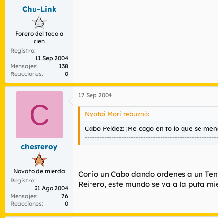
Chu-Link
Forero del todo a
cien
Registro
11 Sep 2004
Mensajes
138
Reacciones
0
17 Sep 2004
C
Nyotai Mori rebuznó:
Cabo Peláez: ¡Me cago en to lo que se mene
------------------------------------------------------
chesteroy
Novato de mierda
Conio un Cabo dando ordenes a un Tenien
Registro
Reitero, este mundo se va a la puta mi
31 Ago 2004
Mensajes
76
Reacciones
0