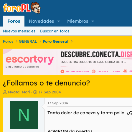
Foros
Novedades
Miembros
Nuevos mensajes
Buscar en foros
Foros
GENERAL
Foro General
¿Follamos o te denuncio?
I
F
Nyotai Mori
17 Sep 2004
n
e
i
c
17 Sep 2004
c
N
h
Tanto dolor de cabeza y tanta polla. ¿
i
a
a
d
d
e
o
i
POMPOM (la puerta)