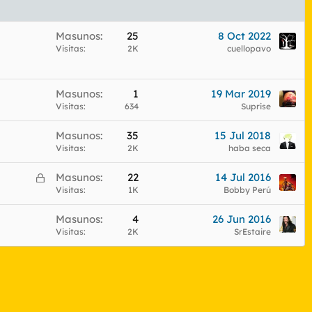
Masunos
25
8 Oct 2022
Visitas
2K
cuellopavo
Masunos
1
19 Mar 2019
Visitas
634
Suprise
Masunos
35
15 Jul 2018
Visitas
2K
haba seca
C
Masunos
22
14 Jul 2016
e
Visitas
1K
Bobby Perú
r
Masunos
4
26 Jun 2016
r
Visitas
2K
SrEstaire
a
d
o