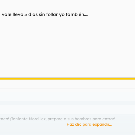
vale llevo 5 dias sin follar yo también....
nea! ¡Teniente Morcillez, prepare a sus hombres para entrar!
-------------------------
Haz clic para expandir...