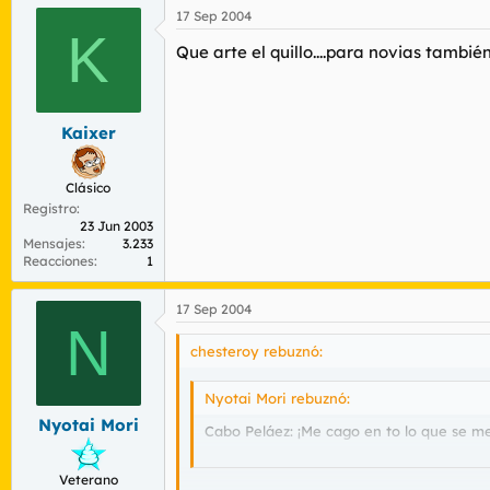
17 Sep 2004
K
Que arte el quillo....para novias también 
Kaixer
Clásico
Registro
23 Jun 2003
Mensajes
3.233
Reacciones
1
17 Sep 2004
N
chesteroy rebuznó:
Nyotai Mori rebuznó:
Nyotai Mori
Cabo Peláez: ¡Me cago en to lo que se me
----------------------------------------------------
Veterano