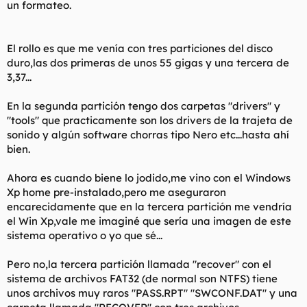
un formateo.
l
i
t
o
e
El rollo es que me venía con tres particiones del disco
m
a
duro,las dos primeras de unos 55 gigas y una tercera de
3,37...
En la segunda partición tengo dos carpetas "drivers" y
"tools" que practicamente son los drivers de la trajeta de
sonido y algún software chorras tipo Nero etc...hasta ahí
bien.
Ahora es cuando biene lo jodido,me vino con el Windows
Xp home pre-instalado,pero me aseguraron
encarecidamente que en la tercera partición me vendría
el Win Xp,vale me imaginé que sería una imagen de este
sistema operativo o yo que sé...
Pero no,la tercera partición llamada "recover" con el
sistema de archivos FAT32 (de normal son NTFS) tiene
unos archivos muy raros "PASS.RPT" "SWCONF.DAT" y una