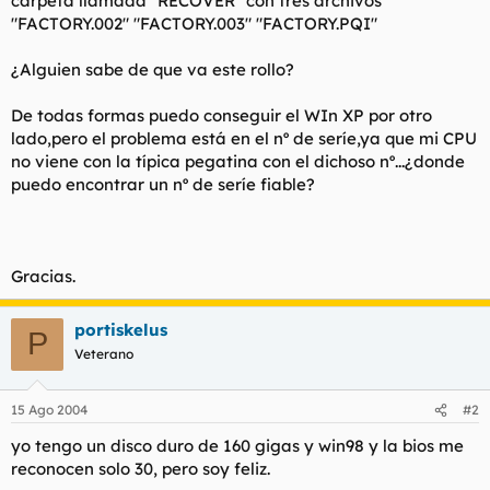
carpeta llamada "RECOVER" con tres archivos
"FACTORY.002" "FACTORY.003" "FACTORY.PQI"
¿Alguien sabe de que va este rollo?
De todas formas puedo conseguir el WIn XP por otro
lado,pero el problema está en el nº de seríe,ya que mi CPU
no viene con la típica pegatina con el dichoso nº...¿donde
puedo encontrar un nº de seríe fiable?
Gracias.
portiskelus
P
Veterano
15 Ago 2004
#2
yo tengo un disco duro de 160 gigas y win98 y la bios me
reconocen solo 30, pero soy feliz.