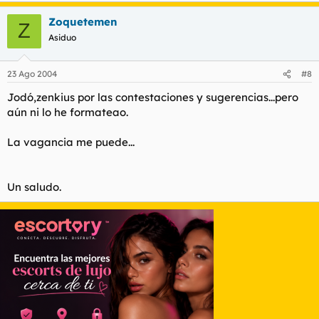
Zoquetemen
Z
Asiduo
23 Ago 2004
#8
Jodó,zenkius por las contestaciones y sugerencias...pero
aún ni lo he formateao.
La vagancia me puede...
Un saludo.