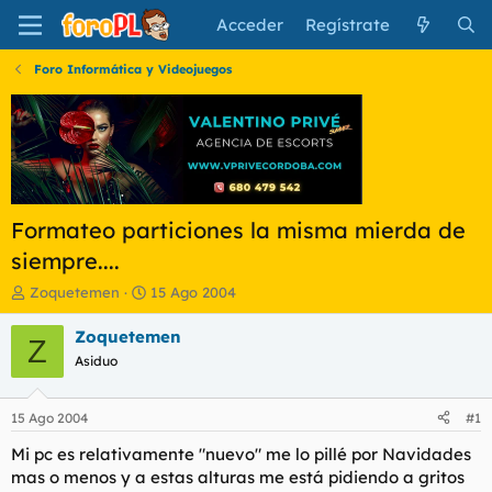
Acceder
Regístrate
Foro Informática y Videojuegos
Formateo particiones la misma mierda de
siempre....
I
F
Zoquetemen
15 Ago 2004
n
e
i
c
Zoquetemen
Z
c
h
Asiduo
i
a
a
d
d
e
15 Ago 2004
#1
o
i
r
n
Mi pc es relativamente "nuevo" me lo pillé por Navidades
d
i
mas o menos y a estas alturas me está pidiendo a gritos
e
c