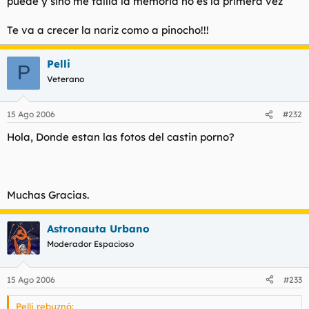
puede y sino me fallla la memoria no es la primera vez
Te va a crecer la nariz como a pinocho!!!
Pelli
P
Veterano
15 Ago 2006
#232
Hola, Donde estan las fotos del castin porno?
Muchas Gracias.
Astronauta Urbano
Moderador Espacioso
15 Ago 2006
#233
Pelli rebuznó: