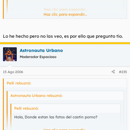
Muchas Gracias.
Haz clic para expandir...
Haz clic para expandir...
Hay una leyenda que dice que podrían estar en alguna parte
del hilo del casting. ¿Qué piensa usted, prefecto?
Lo he hecho pero no las veo, es por ello que pregunto tio.
Astronauta Urbano
Moderador Espacioso
15 Ago 2006
#235
Pelli rebuznó:
Astronauta Urbano rebuznó:
Pelli rebuznó:
Hola, Donde estan las fotos del castin porno?
Haz clic para expandir...