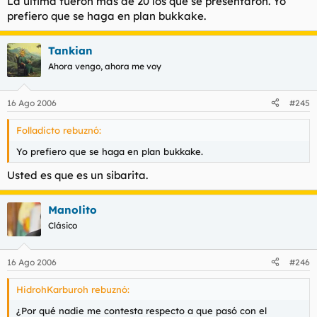
La última fueron mas de 20 los que se presentaron. Yo
que ganancias
prefiero que se haga en plan bukkake.
Tankian
Ahora vengo, ahora me voy
16 Ago 2006
#245
Folladicto rebuznó:
Yo prefiero que se haga en plan bukkake.
Usted es que es un sibarita.
Manolito
Clásico
16 Ago 2006
#246
HidrohKarburoh rebuznó:
¿Por qué nadie me contesta respecto a que pasó con el