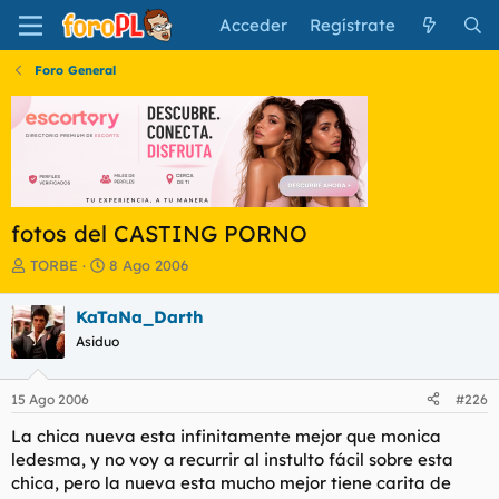
Acceder
Regístrate
Foro General
fotos del CASTING PORNO
I
F
TORBE
8 Ago 2006
n
e
i
c
KaTaNa_Darth
c
h
Asiduo
i
a
a
d
d
e
15 Ago 2006
#226
o
i
r
n
La chica nueva esta infinitamente mejor que monica
d
i
ledesma, y no voy a recurrir al instulto fácil sobre esta
e
c
chica, pero la nueva esta mucho mejor tiene carita de
l
i