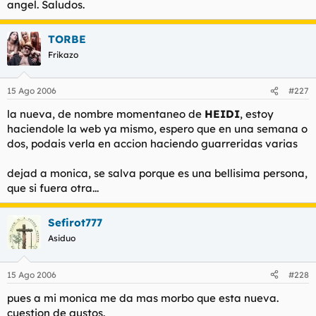
angel. Saludos.
t
o
e
m
TORBE
a
Frikazo
15 Ago 2006
#227
la nueva, de nombre momentaneo de
HEIDI
, estoy
haciendole la web ya mismo, espero que en una semana o
dos, podais verla en accion haciendo guarreridas varias
dejad a monica, se salva porque es una bellisima persona,
que si fuera otra...
Sefirot777
Asiduo
15 Ago 2006
#228
pues a mi monica me da mas morbo que esta nueva.
cuestion de gustos.