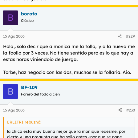
boroto
B
Clásico
15 Ago 2006
#229
Hola,. solo decir que a monica me la follo,. y a la nueva me
la foollo por 3 veces. No tiene sentido pero es lo que hay a
estas horas viniendoio de juerga.
Torbe, haz negocio con las dos, muchos se la follaria. Aio.
BF-109
B
Forero del todo a cien
15 Ago 2006
#230
ERLITRI rebuznó:
la chica esta muy buena mejor que la monique ledesme. por
cierto y una pregunta que ha salio antes ¿por que se pone