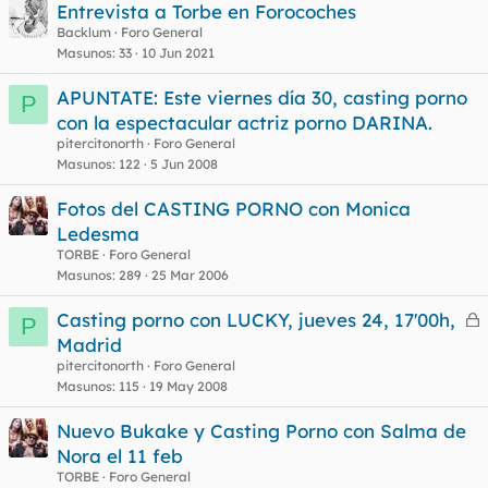
Entrevista a Torbe en Forocoches
Backlum
Foro General
Masunos
33
10 Jun 2021
APUNTATE: Este viernes día 30, casting porno
P
con la espectacular actriz porno DARINA.
pitercitonorth
Foro General
Masunos
122
5 Jun 2008
Fotos del CASTING PORNO con Monica
Ledesma
TORBE
Foro General
Masunos
289
25 Mar 2006
Casting porno con LUCKY, jueves 24, 17'00h,
P
e
Madrid
r
pitercitonorth
Foro General
r
Masunos
115
19 May 2008
Nuevo Bukake y Casting Porno con Salma de
Nora el 11 feb
o
TORBE
Foro General