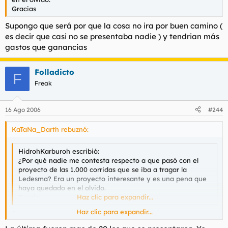
Gracias
Supongo que será por que la cosa no ira por buen camino (
es decir que casi no se presentaba nadie ) y tendrian más
gastos que ganancias
Folladicto
F
Freak
16 Ago 2006
#244
KaTaNa_Darth rebuznó:
HidrohKarburoh escribió:
¿Por qué nadie me contesta respecto a que pasó con el
proyecto de las 1.000 corridas que se iba a tragar la
Ledesma? Era un proyecto interesante y es una pena que
haya quedado en el olvido.
Gracias
Haz clic para expandir...
Haz clic para expandir...
Supongo que será por que la cosa no ira por buen camino ( es
decir que casi no se presentaba nadie ) y tendrian más gastos