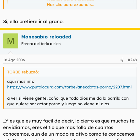
Haz clic para expandir...
Será que la Ledesma pasa total de tragar lefa de pichasucias
desconocidos.
Sí, ella prefiere ir al grano.
Monosabio reloaded
M
Forero del todo a cien
18 Ago 2006
#248
TORBE rebuznó:
aqui mas info
https://www.putalocura.com/torbe/anecdotas-porno/2207.html
a ver si viene gente, coño, que todo dios me da la barrila con
que quiere ser actor porno y luego no viene ni dios
...Y es que es muy facil de decir, lo cierto es que muchos te
envidiamos, eres el tio que mas folla de cuantos
conocemos, aun de un modo relativo como te conocemos