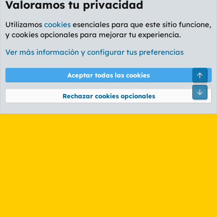
Valoramos tu privacidad
Utilizamos
cookies
esenciales para que este sitio funcione,
y cookies opcionales para mejorar tu experiencia.
Foro General
Ver más información y configurar tus preferencias
Cookies
PL OLDSTYLE AMARILLO
Cambiar fuente
Español (ES)
Arri
Aceptar todas las cookies
Contáctanos
Términos y reglas
Política de privacidad
Ayuda
R
Pie
S
Rechazar cookies opcionales
S
®
Community platform by XenForo
© 2010-2026 XenForo Ltd.