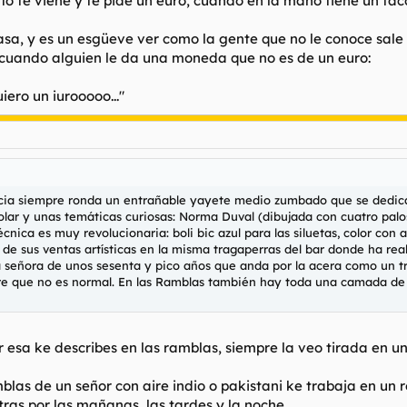
 tío te viene y te pide un euro, cuando en la mano tiene un 
sa, y es un esgüeve ver como la gente que no le conoce sale 
 cuando alguien le da una moneda que no es de un euro:
iero un iurooooo..."
àcia siempre ronda un entrañable yayete medio zumbado que se dedica a
colar y unas temáticas curiosas: Norma Duval (dibujada con cuatro palos
técnica es muy revolucionaria: boli bic azul para las siluetas, color con
s de sus ventas artísticas en la misma tragaperras del bar donde ha re
señora de unos sesenta y pico años que anda por la acera como un tre
re que no es normal. En las Ramblas también hay toda una camada de 
 esa ke describes en las ramblas, siempre la veo tirada en un
las de un señor con aire indio o pakistani ke trabaja en un r
tras por las mañanas, las tardes y la noche.