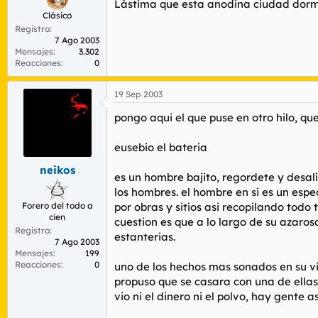
Lástima que esta anodina ciudad dor
Clásico
Registro
7 Ago 2003
Mensajes
3.302
Reacciones
0
19 Sep 2003
pongo aqui el que puse en otro hilo, que
eusebio el bateria
neikos
es un hombre bajito, regordete y desal
los hombres. el hombre en si es un espe
Forero del todo a
por obras y sitios asi recopilando todo
cien
cuestion es que a lo largo de su azaros
Registro
estanterias.
7 Ago 2003
Mensajes
199
Reacciones
0
uno de los hechos mas sonados en su vid
propuso que se casara con una de ellas a
vio ni el dinero ni el polvo, hay gente