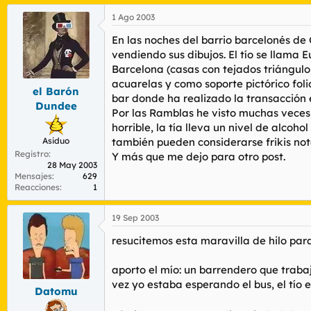
1 Ago 2003
En las noches del barrio barcelonés d
vendiendo sus dibujos. El tío se llama 
Barcelona (casas con tejados triángulo, 
acuarelas y como soporte pictórico foli
el Barón
bar donde ha realizado la transacción
Dundee
Por las Ramblas he visto muchas veces
horrible, la tía lleva un nivel de alc
Asiduo
también pueden considerarse frikis not
Registro
Y más que me dejo para otro post.
28 May 2003
Mensajes
629
Reacciones
1
19 Sep 2003
resucitemos esta maravilla de hilo para
aporto el mío: un barrendero que trabaj
vez yo estaba esperando el bus, el tío 
Datomu