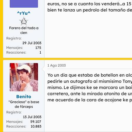
r
n
euros, no se a cuanto los venderá...a 1
d
i
bien te lanza un pedrolo del tamaño d
^rYu^
e
c
l
i
t
o
Forero del todo a
e
cien
m
Registro
a
29 Jul 2003
Mensajes
175
Reacciones
1
1 Ago 2003
Yo un dia que estaba de botellon en a
pedirle un autografo al mismisimo Tony 
mismo. Le dijimos ke se marcara un bai
carretera, ante la mirada atonita de un 
Benito
me acuerdo de la cara de acojone ke pu
"Gracioso" a base
de fórceps
Registro
13 Jul 2003
Mensajes
59.107
Reacciones
10.883