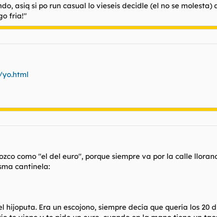
o, asiq si po run casual lo vieseis decidle (el no se molesta) 
o fria!"
/yo.html
ozco como "el del euro", porque siempre va por la calle llorand
sma cantinela:
 hijoputa. Era un escojono, siempre decía que quería los 20