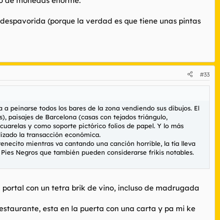
taco de monedas enorme.
despavorida (porque la verdad es que tiene unas pintas
#33
 peinarse todos los bares de la zona vendiendo sus dibujos. El
), paisajes de Barcelona (casas con tejados triángulo,
 acuarelas y como soporte pictórico folios de papel. Y lo más
alizado la transacción económica.
necito mientras va cantando una canción horrible, la tía lleva
Pies Negros que también pueden considerarse frikis notables.
 portal con un tetra brik de vino, incluso de madrugada
estaurante, esta en la puerta con una carta y pa mi ke