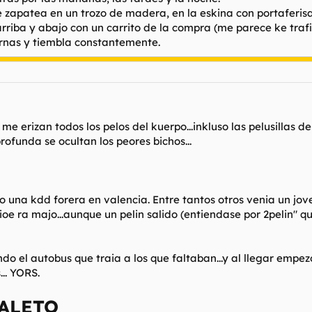
 zapatea en un trozo de madera, en la eskina con portaferisa
riba y abajo con un carrito de la compra (me parece ke trafi
iernas y tiembla constantemente.
erizan todos los pelos del kuerpo...inkluso las pelusillas de
ofunda se ocultan los peores bichos...
 una kdd forera en valencia. Entre tantos otros venia un jov
ioe ra majo...aunque un pelin salido (entiendase por 2pelin" q
ndo el autobus que traia a los que faltaban...y al llegar empe
... YORS.
ALETO