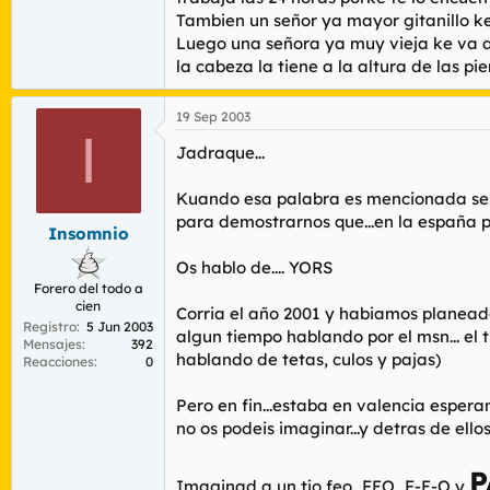
Tambien un señor ya mayor gitanillo ke
Luego una señora ya muy vieja ke va ar
la cabeza la tiene a la altura de las p
19 Sep 2003
I
Jadraque...
Kuando esa palabra es mencionada se me 
para demostrarnos que...en la españa pr
Insomnio
Os hablo de.... YORS
Forero del todo a
cien
Corria el año 2001 y habiamos planeado
Registro
5 Jun 2003
algun tiempo hablando por el msn... el t
Mensajes
392
hablando de tetas, culos y pajas)
Reacciones
0
Pero en fin...estaba en valencia espera
no os podeis imaginar...y detras de ellos
P
Imaginad a un tio feo...FEO...F-E-O y