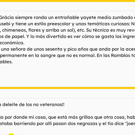
e Gràcia siempre ronda un entrañable yayete medio zumbado q
Eusebi y tiene un estilo preescolar y unas temáticas curiosas:
chimeneas, flores y arriba un sol), etc. Su técnica es muy revol
os de papel. Y lo más divertido es ver cómo se gasta los ingr
 económica.
 una señora de unos sesenta y pico años que anda por la ac
ohol permanente en la sangre que no es normal. En las Rambl
ables.
 deleite de los no veteranos!!
a por donde mi casa, que está más grillao que otra cosa, habla
estaba barriendo por allí pasan dos negrazas y el tío dice "jo