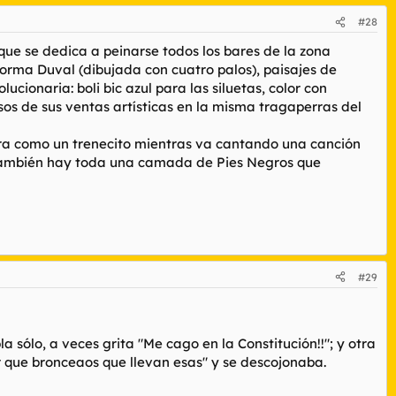
#28
ue se dedica a peinarse todos los bares de la zona
 Norma Duval (dibujada con cuatro palos), paisajes de
ucionaria: boli bic azul para las siluetas, color con
esos de sus ventas artísticas en la misma tragaperras del
era como un trenecito mientras va cantando una canción
as también hay toda una camada de Pies Negros que
#29
 sólo, a veces grita "Me cago en la Constitución!!"; y otra
er que bronceaos que llevan esas" y se descojonaba.