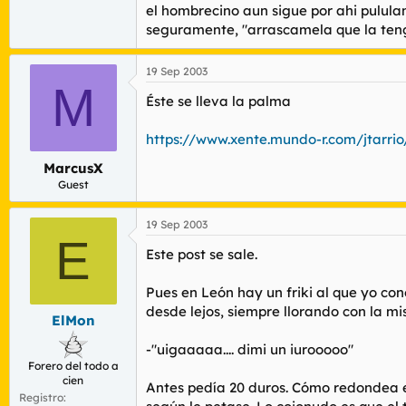
el hombrecino aun sigue por ahi pululand
seguramente, "arrascamela que la teng
19 Sep 2003
M
Éste se lleva la palma
https://www.xente.mundo-r.com/jtarrio
MarcusX
Guest
19 Sep 2003
E
Este post se sale.
Pues en León hay un friki al que yo con
desde lejos, siempre llorando con la mi
ElMon
-"uigaaaaa.... dimi un iurooooo"
Forero del todo a
cien
Antes pedía 20 duros. Cómo redondea el
Registro