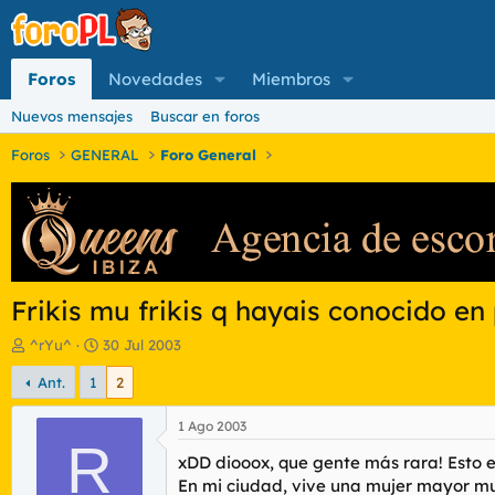
Foros
Novedades
Miembros
Nuevos mensajes
Buscar en foros
Foros
GENERAL
Foro General
Frikis mu frikis q hayais conocido en 
I
F
^rYu^
30 Jul 2003
n
e
Ant.
1
2
i
c
c
h
i
a
1 Ago 2003
a
R
d
xDD diooox, que gente más rara! Esto
d
e
o
i
En mi ciudad, vive una mujer mayor muy