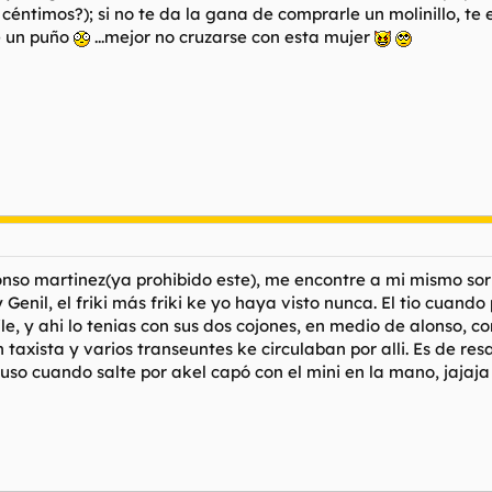
5 céntimos?); si no te da la gana de comprarle un molinillo, t
e un puño
...mejor no cruzarse con esta mujer
lonso martinez(ya prohibido este), me encontre a mi mismo so
Genil, el friki más friki ke yo haya visto nunca. El tio cuando
le, y ahi lo tenias con sus dos cojones, en medio de alonso, 
taxista y varios transeuntes ke circulaban por alli. Es de resa
so cuando salte por akel capó con el mini en la mano, jajaja