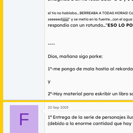
el tio no hablaba...BERREABA A TODAS HORAS! Casi 
seeeeedjjjjjjj" y se metio en la fuente...con el ag
respondio con un rotundo..."
ESO LO PO
----
Dios, mañana sigo porke:
1º-me pongo de mala hostia al rekord
y
2º-Hay material para eskribir un libro s
20 Sep 2003
F
1ª Entrega de la serie de personajes il
(debido a la enorme cantidad que hay 