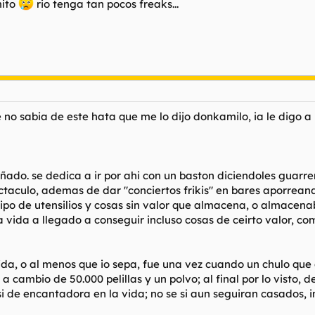
mito
rio tenga tan pocos freaks...
 no sabia de este hata que me lo dijo donkamilo, ia le digo a 
iñado. se dedica a ir por ahi con un baston diciendoles guar
ctaculo, ademas de dar "conciertos frikis" en bares aporreand
 tipo de utensilios y cosas sin valor que almacena, o almacena
a vida a llegado a conseguir incluso cosas de ceirto valor, c
a, o al menos que io sepa, fue una vez cuando un chulo que qu
 cambio de 50.000 pelillas y un polvo; al final por lo visto, 
 asi de encantadora en la vida; no se si aun seguiran casados, 