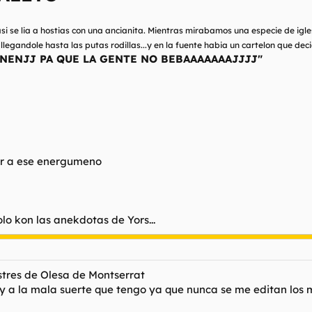
se lia a hostias con una ancianita. Mientras mirabamos una especie de iglesi
ua llegandole hasta las putas rodillas...y en la fuente habia un cartelon que dec
NENJJ PA QUE LA GENTE NO BEBAAAAAAAJJJJ"
ar a ese energumeno
olo kon las anekdotas de Yors...
ustres de Olesa de Montserrat
y a la mala suerte que tengo ya que nunca se me editan los m