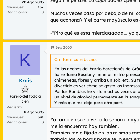
según le petase. Lo cojonudo es que el
28 Ago 2003
Mensajes
137
Reacciones
0
Muchas veces pasa por debajo de mi ca
que acohona). Y el parte mayúsculo es
-"Piro qué es esta mierdaaaaaa.... yo qu
19 Sep 2003
K
Ornitorrinco rebuznó:
En las noches del barrio barcelonés de Gr
tío se llama Eusebi y tiene un estilo prees
chimeneas, flores y arriba un sol), etc. Su 
Krais
divertido es ver cómo se gasta los ingreso
Por las Ramblas he visto muchas veces una 
Forero del todo a
un nivel de alcohol permanente en la sang
cien
Y más que me dejo para otro post.
Registro
8 Ago 2003
Mensajes
341
Yo tambien suelo ver a la señora mayor
Reacciones
0
me la encuentro hay tambien.
Tambien me e fijado en las mismas ramb
trabaja las 24 horas porke te lo encuen