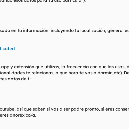
ando esos datos para su uso particular).
ado en tu información, incluyendo tu localización, género, eda
ticated
p y extensión que utilizas, la frecuencia con que las usas, d
onalidades te relacionas, a que hora te vas a dormir, etc). 
tes datos de ti:
utube, así que saben si vas a ser padre pronto, si eres conserv
 eres anoréxico/a.