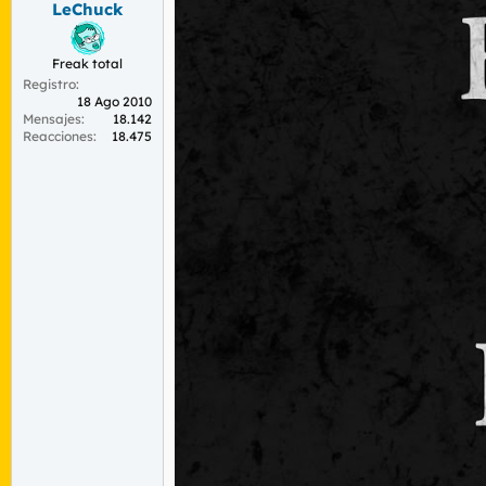
LeChuck
r
n
d
i
e
c
Freak total
l
i
Registro
t
o
18 Ago 2010
e
Mensajes
18.142
m
Reacciones
18.475
a