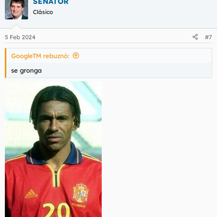
SENATOR
c
c
Clásico
i
o
n
5 Feb 2024
#7
e
s
GoogleTM rebuznó:
:
se gronga