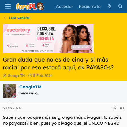
Acceder
Regístrate
Foro General
Gran duda que no es de cina y si más
racial por eso estará aquí, ok PAYASOs?
I
F
GoogleTM
5 Feb 2024
n
e
i
c
GoogleTM
c
h
Tema serio
i
a
a
d
d
e
5 Feb 2024
#1
o
i
r
n
Sabéis que los que más se gronga más divagan, lo sabéis
d
i
no payasos? bien, pues yo divago que, el ÚNICO NEGRO
e
c