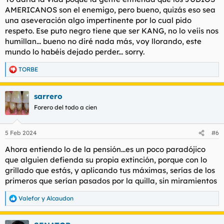
AMERICANOS son el enemigo, pero bueno, quizás eso sea
una aseveración algo impertinente por lo cual pido
respeto. Ese puto negro tiene que ser KANG, no lo veíis nos
humillan... bueno no diré nada más, voy llorando, este
mundo lo habéis dejado perder... sorry.
TORBE
R
e
a
sarrero
c
c
Forero del todo a cien
i
o
n
5 Feb 2024
#6
e
s
Ahora entiendo lo de la pensión...es un poco paradójico
:
que alguien defienda su propia extinción, porque con lo
grillado que estás, y aplicando tus máximas, serías de los
primeros que serían pasados por la quilla, sin miramientos
Valefor
y
Alcaudon
R
e
a