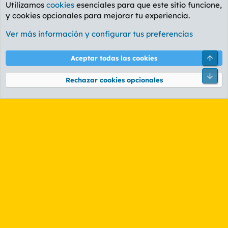
Utilizamos
cookies
esenciales para que este sitio funcione,
y cookies opcionales para mejorar tu experiencia.
Foro General
Ver más información y configurar tus preferencias
Cookies
PL OLDSTYLE AMARILLO
Cambiar fuente
Español (ES)
Arri
Aceptar todas las cookies
Contáctanos
Términos y reglas
Política de privacidad
Ayuda
R
Pie
S
Rechazar cookies opcionales
S
®
Community platform by XenForo
© 2010-2026 XenForo Ltd.