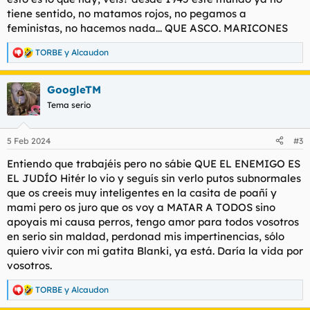
tiene sentido, no matamos rojos, no pegamos a
feministas, no hacemos nada... QUE ASCO. MARICONES
TORBE
y
Alcaudon
R
e
a
GoogleTM
c
c
Tema serio
i
o
n
5 Feb 2024
#3
e
s
Entiendo que trabajéis pero no sábie QUE EL ENEMIGO ES
:
EL JUDÍO Hitér lo vio y seguís sin verlo putos subnormales
que os creeis muy inteligentes en la casita de poañí y
mami pero os juro que os voy a MATAR A TODOS sino
apoyais mi causa perros, tengo amor para todos vosotros
en serio sin maldad, perdonad mis impertinencias, sólo
quiero vivir con mi gatita Blanki, ya está. Daría la vida por
vosotros.
TORBE
y
Alcaudon
R
e