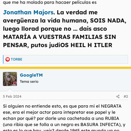
que me ha molado para hacaer películas es
l
i
t
o
Jonathan Majors
. La verdad me
e
avergüenza la vida humana, SOIS NADA,
m
a
luego llorad porque no ... dais asco
MATARÍA A VUESTRAS FAMILIAS SIN
PENSAR, putos judíOS HEIL H ITLER​
TORBE
R
e
a
GoogleTM
c
c
Tema serio
i
o
n
5 Feb 2024
#2
e
s
Si alguien no entiende esto, es que para mi el NEGRATA
:
ese, era el mejor actor para intepretar ese papel y le
echan por qué? por darle una cachetada a una RUBIA
(una ribia que se folla a un negro es BASURA INFECTA), y
esto es lo que hay, veis? desde 1945 este mundo ya no