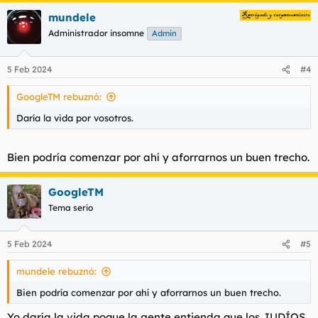
a
mundele
c
c
Administrador insomne
Admin
i
o
n
5 Feb 2024
#4
e
s
GoogleTM rebuznó:
:
Daría la vida por vosotros.
Bien podría comenzar por ahí y aforrarnos un buen trecho.
GoogleTM
Tema serio
5 Feb 2024
#5
mundele rebuznó:
Bien podría comenzar por ahí y aforrarnos un buen trecho.
Yo daría la vida poque la gente entienda que los JUDÍOS