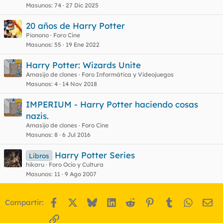
Masunos
74
27 Dic 2025
20 años de Harry Potter
Pionono
Foro Cine
Masunos
55
19 Ene 2022
Harry Potter: Wizards Unite
Amasijo de clones
Foro Informática y Videojuegos
Masunos
4
14 Nov 2018
IMPERIUM - Harry Potter haciendo cosas
nazis.
Amasijo de clones
Foro Cine
Masunos
8
6 Jul 2016
Harry Potter Series
Libros
hikaru
Foro Ocio y Cultura
Masunos
11
9 Ago 2007
Facebook
X
Bluesky
LinkedIn
Reddit
Pinterest
Tumblr
WhatsA
Em
Compartir:
Enlace