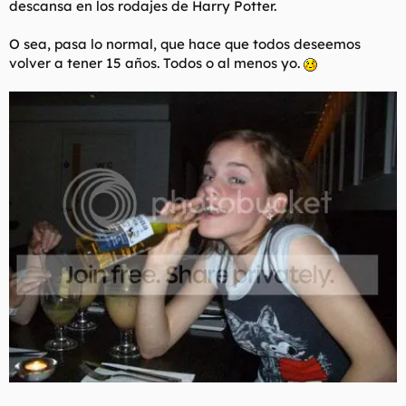
descansa en los rodajes de Harry Potter.
t
o
e
m
O sea, pasa lo normal, que hace que todos deseemos
a
volver a tener 15 años. Todos o al menos yo.