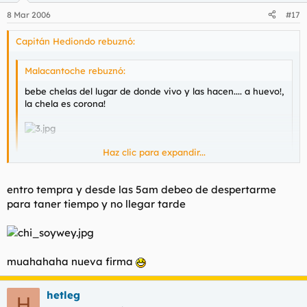
8 Mar 2006
#17
Capitán Hediondo rebuznó:
Malacantoche rebuznó:
bebe chelas del lugar de donde vivo y las hacen.... a huevo!,
la chela es corona!
Haz clic para expandir...
y me la cojo
Haz clic para expandir...
¿qué haces tú despierto tan temprano, charro de los cojones?
entro tempra y desde las 5am debeo de despertarme
p.d. corona está muy buena, la dos XX también.... y a la
para taner tiempo y no llegar tarde
señorita, melafo / me la cojo sin duda alguna...
muahahaha nueva firma
hetleg
H