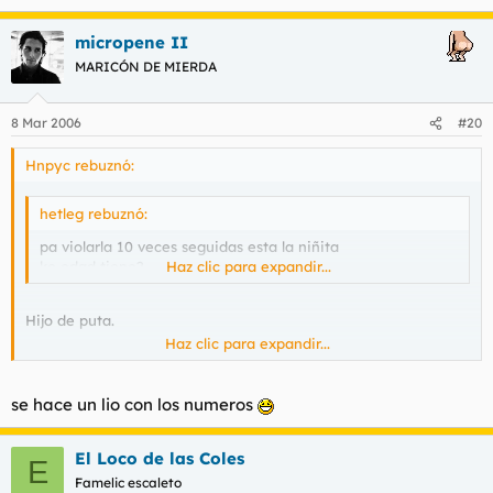
micropene II
MARICÓN DE MIERDA
8 Mar 2006
#20
Hnpyc rebuznó:
hetleg rebuznó:
pa violarla 10 veces seguidas esta la niñita
ke edad tiene?
Haz clic para expandir...
Hijo de puta.
Haz clic para expandir...
¿Qué parte de su fecha de nacimiento no has comprendido?
se hace un lio con los numeros
El Loco de las Coles
E
Famelic escaleto