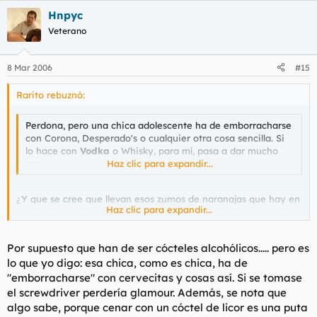
Hnpyc
Veterano
8 Mar 2006
#15
Rarito rebuznó:
Perdona, pero una chica adolescente ha de emborracharse
con Corona, Desperado's o cualquier otra cosa sencilla. Si
lo hace con
Vodka
o Whisky, para mí, pasa a dar mucho
asco.
Haz clic para expandir...
¿Y que se cree que llevan esos zumos de naranajas que hay en
Haz clic para expandir...
la mesa?¿No sirven destornilladores en paris?
Por supuesto que han de ser cócteles alcohólicos..... pero es
lo que yo digo: esa chica, como es chica, ha de
"emborracharse" con cervecitas y cosas así. Si se tomase
el screwdriver perdería glamour. Además, se nota que
algo sabe, porque cenar con un cóctel de licor es una puta