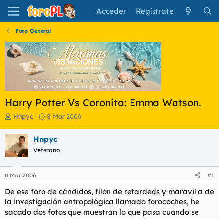
Acceder
Regístrate
Foro General
Harry Potter Vs Coronita: Emma Watson.
I
F
Hnpyc
8 Mar 2006
n
e
i
c
Hnpyc
c
h
Veterano
i
a
a
d
d
e
8 Mar 2006
#1
o
i
r
n
De ese foro de cándidos, filón de retardeds y maravilla de
d
i
la investigación antropológica llamado forocoches, he
e
c
sacado dos fotos que muestran lo que pasa cuando se
l
i