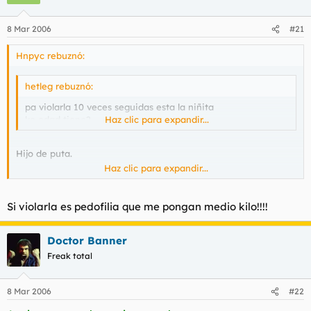
8 Mar 2006
#21
Hnpyc rebuznó:
hetleg rebuznó:
pa violarla 10 veces seguidas esta la niñita
ke edad tiene?
Haz clic para expandir...
Hijo de puta.
Haz clic para expandir...
¿Qué parte de su fecha de nacimiento no has comprendido?
Si violarla es pedofilia que me pongan medio kilo!!!!
Doctor Banner
Freak total
8 Mar 2006
#22