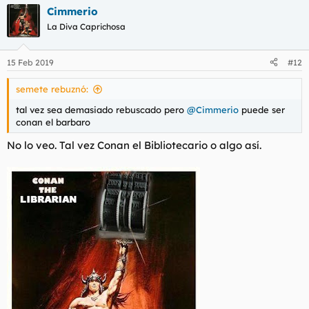
a
Cimmerio
c
c
La Diva Caprichosa
i
o
n
15 Feb 2019
#12
e
s
semete rebuznó:
:
tal vez sea demasiado rebuscado pero
@Cimmerio
puede ser
conan el barbaro
No lo veo. Tal vez Conan el Bibliotecario o algo así.