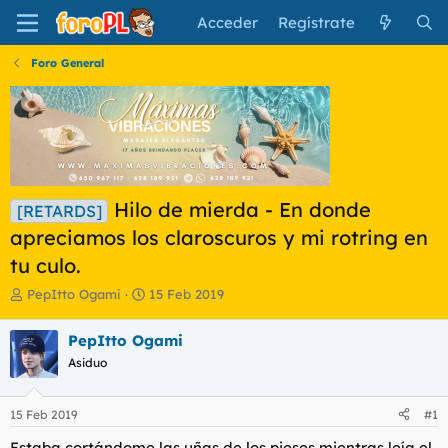
Acceder
Regístrate
Foro General
Hilo de mierda - En donde
[RETARDS]
apreciamos los claroscuros y mi rotring en
tu culo.
I
F
PepItto Ogami
15 Feb 2019
n
e
i
c
PepItto Ogami
c
h
Asiduo
i
a
a
d
d
e
15 Feb 2019
#1
o
i
r
n
Estaba cortándome las uñas de los pieses mientras leía el