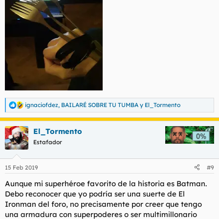
ignaciofdez
,
BAILARÉ SOBRE TU TUMBA
y
El_Tormento
R
e
a
El_Tormento
c
c
Estafador
i
o
n
15 Feb 2019
#9
e
s
Aunque mi superhéroe favorito de la historia es Batman.
:
Debo reconocer que yo podría ser una suerte de El
Ironman del foro, no precisamente por creer que tengo
una armadura con superpoderes o ser multimillonario