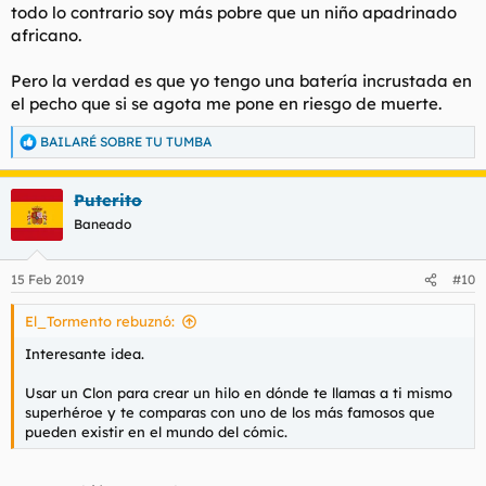
todo lo contrario soy más pobre que un niño apadrinado
africano.
Pero la verdad es que yo tengo una batería incrustada en
el pecho que si se agota me pone en riesgo de muerte.
BAILARÉ SOBRE TU TUMBA
R
e
a
Puterito
c
c
Baneado
i
o
n
15 Feb 2019
#10
e
s
El_Tormento rebuznó:
:
Interesante idea.
Usar un Clon para crear un hilo en dónde te llamas a ti mismo
superhéroe y te comparas con uno de los más famosos que
pueden existir en el mundo del cómic.