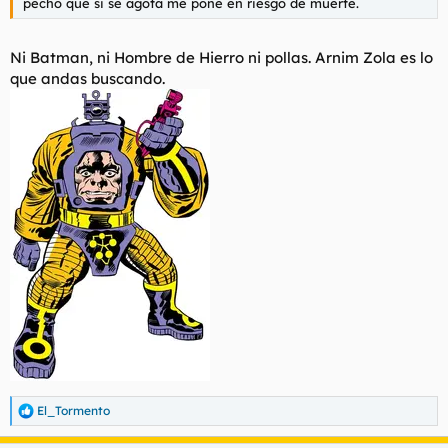
pecho que si se agota me pone en riesgo de muerte.
Ni Batman, ni Hombre de Hierro ni pollas. Arnim Zola es lo
que andas buscando.
El_Tormento
R
e