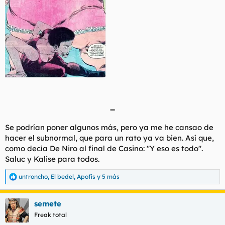
_
Se podrían poner algunos más, pero ya me he cansao de
hacer el subnormal, que para un rato ya va bien. Así que,
como decía De Niro al final de Casino: "Y eso es todo".
Saluc y Kalise para todos.
untroncho
,
El bedel
,
Apofis
y 5 más
R
e
a
semete
c
c
Freak total
i