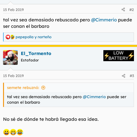
o
n
15 Feb 2019
#2
e
s
tal vez sea demasiado rebuscado pero
@Cimmerio
puede
:
ser conan el barbaro
pepepolla
y
norteño
R
e
a
El_Tormento
c
c
Estafador
i
o
n
15 Feb 2019
#3
e
s
semete rebuznó:
:
tal vez sea demasiado rebuscado pero
@Cimmerio
puede ser
conan el barbaro
No sé de dónde te habrá llegado esa idea.