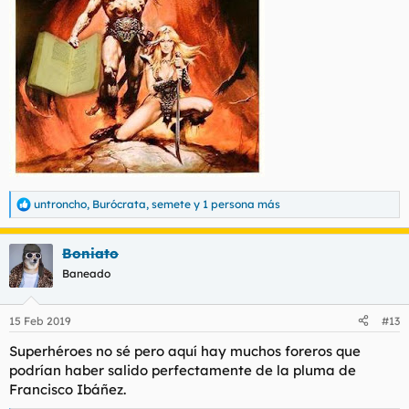
untroncho
,
Burócrata
,
semete
y 1 persona más
R
e
a
Boniato
c
c
Baneado
i
o
n
15 Feb 2019
#13
e
s
Superhéroes no sé pero aquí hay muchos foreros que
:
podrían haber salido perfectamente de la pluma de
Francisco Ibáñez.