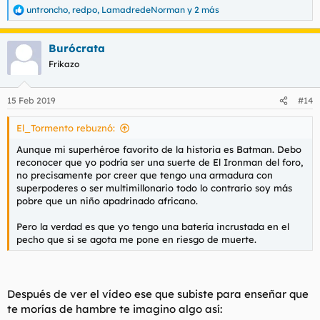
untroncho
,
redpo
,
LamadredeNorman
y 2 más
R
e
a
Burócrata
c
c
Frikazo
i
o
n
15 Feb 2019
#14
e
s
El_Tormento rebuznó:
:
Aunque mi superhéroe favorito de la historia es Batman. Debo
reconocer que yo podría ser una suerte de El Ironman del foro,
no precisamente por creer que tengo una armadura con
superpoderes o ser multimillonario todo lo contrario soy más
pobre que un niño apadrinado africano.
Pero la verdad es que yo tengo una batería incrustada en el
pecho que si se agota me pone en riesgo de muerte.
Después de ver el vídeo ese que subiste para enseñar que
te morías de hambre te imagino algo así: