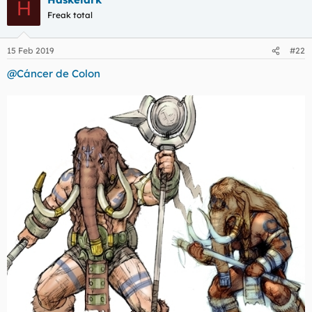
H
Freak total
15 Feb 2019
#22
@Cáncer de Colon