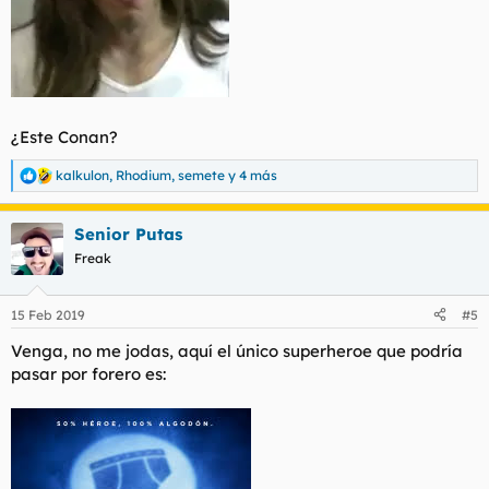
¿Este Conan?
kalkulon
,
Rhodium
,
semete
y 4 más
R
e
a
Senior Putas
c
c
Freak
i
o
n
15 Feb 2019
#5
e
s
Venga, no me jodas, aquí el único superheroe que podría
:
pasar por forero es: