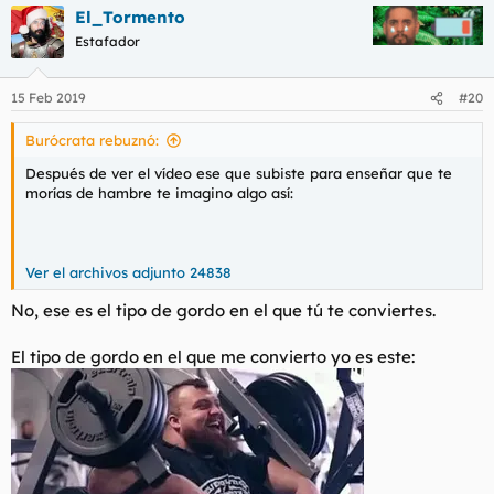
El_Tormento
c
c
Estafador
i
o
n
15 Feb 2019
#20
e
s
Burócrata rebuznó:
:
Después de ver el vídeo ese que subiste para enseñar que te
morías de hambre te imagino algo así:
Ver el archivos adjunto 24838
No, ese es el tipo de gordo en el que tú te conviertes.
El tipo de gordo en el que me convierto yo es este: