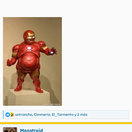
untroncho
,
Cimmerio
,
El_Tormento
y 2 más
R
e
a
Monstroid
c