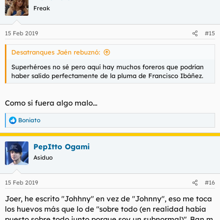
c
Freak
i
o
n
15 Feb 2019
#15
e
s
Desatranques Jaén rebuznó:
:
Superhéroes no sé pero aquí hay muchos foreros que podrían
haber salido perfectamente de la pluma de Francisco Ibáñez.
Como si fuera algo malo...
Boniato
R
e
a
PepItto Ogami
c
c
Asiduo
i
o
n
15 Feb 2019
#16
e
s
Joer, he escrito "Johhny" en vez de "Johnny", eso me toca
:
los huevos más que lo de "sobre todo (en realidad había
puesto sobre todo junto porque soy un subnormal)". Ban m