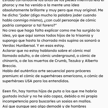
d
i
phoroc y me ha venido a la mente una idea
e
c
absolutamente brillante y muy pero que muy original. Me
l
i
he dicho: "joder (digo mucho la palabra joder cuando
t
o
e
hablo conmigo mismo), ¿con cuál personaje de cómic
m
podría comparar a tal forero?"
a
No creo que haga falta explicar como me ha surgido la
idea, ya que aquí somos todos hijos de la trisomia y
supongo que hasta la chorrada más supina os sonará a
Verdac Hunibersal. Y en esas estoy.
Aclarar que no estoy hablando sobre el cómic mal
llamado adulto, o de cómic underground, o cómic de
chinorris, o de los muertos de Crumb, Tezuka y Alberto
Breccia.
Hablo del auténtico arte secuencial para próceres
premium: el cómic de superhéroes americano, o cómic de
superhéroes USA para los entendidos.
Eeen fin, hay tantos hijos de puta a los que me habría
gustado incluir y no he sido capaz, debido a mi propia
incompetencia para buscarles un sosías en mallas.
Así que aunque sea algo demodè y de hombres