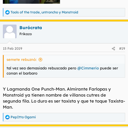
Tools of the trade
,
untroncho
y
Monstroid
R
e
a
Burócrata
c
c
Frikazo
i
o
n
15 Feb 2019
#19
e
s
semete rebuznó:
:
tal vez sea demasiado rebuscado pero
@Cimmerio
puede ser
conan el barbaro
Y Lagmanda One Punch-Man. Almirante Farlopas y
Monstroid ya tienen nombre de villanos cutres de
segunda fila. Lo duro es ser taxista y que te toque Taxista-
Man.
PepItto Ogami
R
e
a