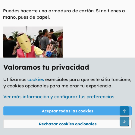
Puedes hacerte una armadura de cartón. Si no tienes a
mano, pues de papel.
Valoramos tu privacidad
Utilizamos
cookies
esenciales para que este sitio funcione,
y cookies opcionales para mejorar tu experiencia.
Ver más información y configurar tus preferencias
Arri
Aceptar todas las cookies
Pie
Rechazar cookies opcionales
ignaciofdez
,
semete
,
untroncho
y 1 persona más
R