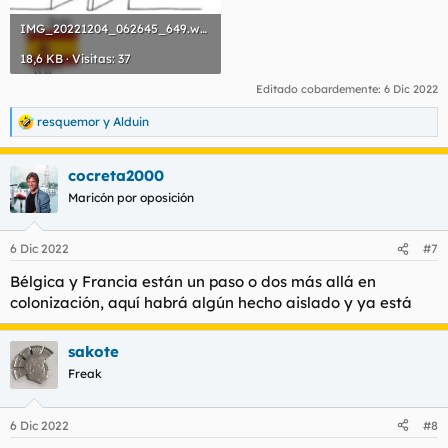
IMG_20221204_062645_649.webp
18,6 KB · Visitas: 37
Editado cobardemente:
6 Dic 2022
resquemor
y
Alduin
R
e
a
cocreta2000
c
c
Maricón por oposición
i
o
n
6 Dic 2022
#7
e
s
Bélgica y Francia están un paso o dos más allá en
:
colonización, aquí habrá algún hecho aislado y ya está
sakote
Freak
6 Dic 2022
#8