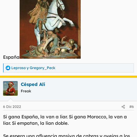
España
Leproso
y
Gregory_Peck
R
e
a
Césped Alí
c
c
Freak
i
o
n
6 Dic 2022
#6
e
s
Si gana España, la van a liar. Si gana Morocco, la van a
:
liar. Si empatan, la lían doble.
Se espera una afluencia masiva de cabras y ovejas a los