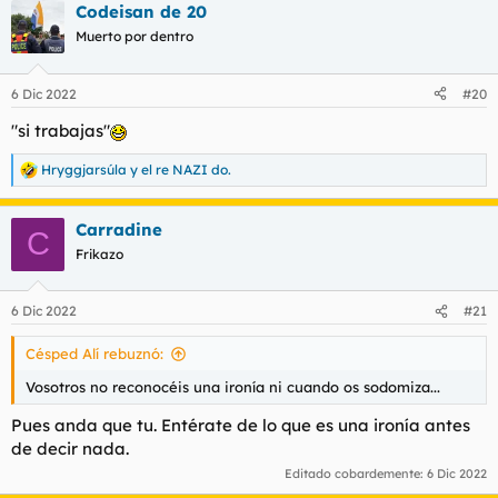
Codeisan de 20
Muerto por dentro
6 Dic 2022
#20
"si trabajas"
Hryggjarsúla
y
el re NAZI do.
R
e
a
Carradine
c
C
c
Frikazo
i
o
n
6 Dic 2022
#21
e
s
Césped Alí rebuznó:
:
Vosotros no reconocéis una ironía ni cuando os sodomiza...
Pues anda que tu. Entérate de lo que es una ironía antes
de decir nada.
Editado cobardemente:
6 Dic 2022