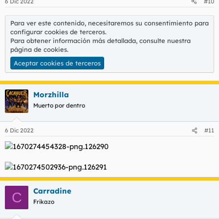
6 Dic 2022
#10
e
s
:
Para ver este contenido, necesitaremos su consentimiento para
configurar cookies de terceros.
Para obtener información más detallada, consulte nuestra
página de cookies
.
Aceptar cookies de terceros
Morzhilla
Muerto por dentro
6 Dic 2022
#11
Carradine
C
Frikazo