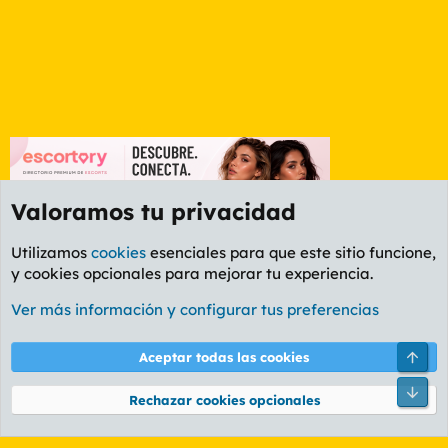
Valoramos tu privacidad
Utilizamos
cookies
esenciales para que este sitio funcione,
y cookies opcionales para mejorar tu experiencia.
Foro General
Ver más información y configurar tus preferencias
Cookies
PL OLDSTYLE AMARILLO
Cambiar fuente
Español (ES)
Arri
Aceptar todas las cookies
Contáctanos
Términos y reglas
Política de privacidad
Ayuda
R
Pie
S
Rechazar cookies opcionales
S
®
Community platform by XenForo
© 2010-2026 XenForo Ltd.