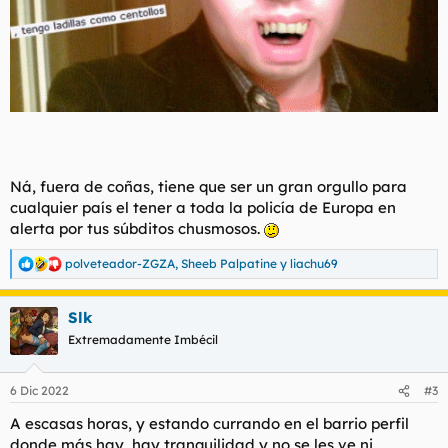
Ná, fuera de coñas, tiene que ser un gran orgullo para
cualquier país el tener a toda la policía de Europa en
alerta por tus súbditos chusmosos.
polveteador-ZGZA
,
Sheeb Palpatine
y
liachu69
R
e
a
Slk
c
c
Extremadamente Imbécil
i
o
n
6 Dic 2022
#3
e
s
A escasas horas, y estando currando en el barrio perfil
:
donde más hay, hay tranquilidad y no se les ve ni