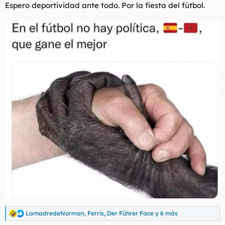
Espero deportividad ante todo. Por la fiesta del fútbol.
LamadredeNorman
,
Ferris
,
Der Führer Face
y 6 más
R
e