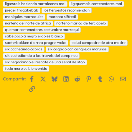
i
ilg:estais haciendo mataleones mal
ilg:quemais contenedores mal
q
jaeger tragakebab
los herpestos recomiendan
u
maniquíes marroquíes
e
morocco siffredi
t
norteño del norte de áfrica
norteño marica de terciopelo
a
quemar contenedores costumbre marroqui
s
sabe poco a negro ergo es blanco
saeterbakken diarrea progre-woke
salud compadre de otra madre
slk cacheando cabras
slk cagado con cangrejos morunos
slk custodiando a los travels del camp nou
slk negociando el rescate de una señal de stop
todo moro es bienvenido
Facebook
X
Bluesky
LinkedIn
Reddit
Pinterest
Tumblr
WhatsA
Em
Compartir:
Enlace