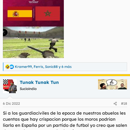
Kramer99
,
Ferris
,
Sonic88
y 6 más
R
e
a
Tunak Tunak Tun
c
c
Sucioindio
i
o
n
6 Dic 2022
#18
e
s
Si a los guardiaciviles de la epoca de nuestros abuelos les
:
cuentas que hay crispacion porque los moros podrian
liarla en España por un partido de futbol yo creo que salen