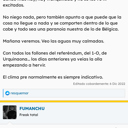
excitados.
No niego nada, pero también apunto a que puede que la
cosa no llegue a nada y se comporten dentro de lo que
cabe y todo sea una paranoia nuestra de lo de Bélgica.
Mañana veremos. Veo las aguas muy calmadas.
Con todos los follones del referéndum, del 1-O, de
Urquinaona... los días anteriores ya veías la olla
empezando a hervir.
El clima pre normalmente es siempre indicativo.
Editado cobardemente:
6 Dic 2022
resquemor
R
e
a
FUMANCHU
c
c
Freak total
i
o
n