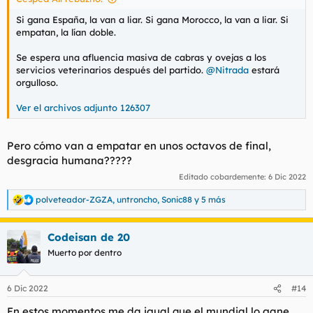
Si gana España, la van a liar. Si gana Morocco, la van a liar. Si
empatan, la lían doble.
Se espera una afluencia masiva de cabras y ovejas a los
servicios veterinarios después del partido.
@Nitrada
estará
orgulloso.
Ver el archivos adjunto 126307
Pero cómo van a empatar en unos octavos de final,
desgracia humana?????
Editado cobardemente:
6 Dic 2022
polveteador-ZGZA
,
untroncho
,
Sonic88
y 5 más
R
e
a
Codeisan de 20
c
c
Muerto por dentro
i
o
n
6 Dic 2022
#14
e
s
En estos momentos me da igual que el mundial lo gane