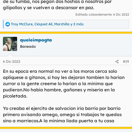
de su tumba, nos pegan dos hostias a nosotros por
gilipollas y se vuelven a descansar en paz.
Editado cobardemente:
6 Dic 2022
Troy McClure
,
Césped Alí
,
Morzhilla
y 2 más
R
e
a
queleimpogta
c
c
Baneado
i
o
n
6 Dic 2022
#19
e
s
En su epoca era normal no ver a los moros cerca solo
:
apliquese a gitanos, si hoy les dejaran tambien lo harian
zurrar a la gente creeme lo harian a la minima que
pudieran.No habia hambre, gañanes y miseria en la
picoletada.
Yo creaba el ejercito de salvacion iria barrio por barrio
primero avisando amego, amego si trabajas te quedas
sino a marriecos.A la minima liada puerta a tu casa