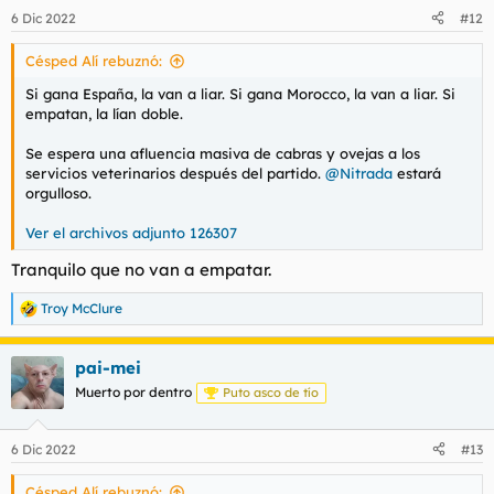
6 Dic 2022
#12
Césped Alí rebuznó:
Si gana España, la van a liar. Si gana Morocco, la van a liar. Si
empatan, la lían doble.
Se espera una afluencia masiva de cabras y ovejas a los
servicios veterinarios después del partido.
@Nitrada
estará
orgulloso.
Ver el archivos adjunto 126307
Tranquilo que no van a empatar.
Troy McClure
R
e
a
pai-mei
c
c
Muerto por dentro
Puto asco de tío
i
o
n
6 Dic 2022
#13
e
s
Césped Alí rebuznó:
: