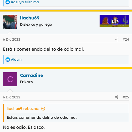
Kazuya Mishima
R
e
a
liachu69
c
c
Disléxico y gallego
i
o
n
6 Dic 2022
#24
e
s
Estáis cometiendo delito de odio mal.
:
Alduin
R
e
a
Carradine
c
C
c
Frikazo
i
o
n
6 Dic 2022
#25
e
s
liachu69 rebuznó:
:
Estáis cometiendo delito de odio mal.
No es odio. Es asco.