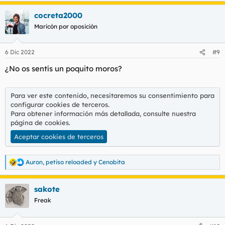
a
cocreta2000
c
c
Maricón por oposición
i
o
n
6 Dic 2022
#9
e
s
¿No os sentís un poquito moros?
:
Para ver este contenido, necesitaremos su consentimiento para
configurar cookies de terceros.
Para obtener información más detallada, consulte nuestra
página de cookies
.
Aceptar cookies de terceros
Auron
,
petiso reloaded
y
Cenobita
R
e
a
sakote
c
c
Freak
i
o
n