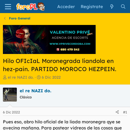
Acceder
Regístrate
Foro General
Hilo OFIcIaL Moronegrada liandola en
hez-pain. PARTIDO MOROCO HEZPEIN.
I
F
el re NAZI do.
6 Dic 2022
n
e
i
c
el re NAZI do.
c
h
Clásico
i
a
a
d
d
e
6 Dic 2022
#1
o
i
r
n
Pues eso, abro hilo oficial de la liada moronegra qye se
d
i
avecina mañana. Para postear vidreos de las cosas que
e
c