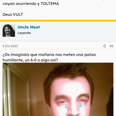
vayan ocurriendo y TOLTEMA
l
i
t
o
e
Deus VULT
m
a
Uncle Meat
Leyenda
6 Dic 2022
#2
¿Os imagináis que mañana nos meten una paliza
humillante, un 6-0 o algo así?