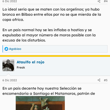
6 Dic 2022
#4
e
s
Lo ideal seria que se maten con los argelinos; ya hubo
:
bronca en Bilbao entre ellos por no se que mierda de la
copa africa.
En un país normal hoy se les inflaba a hostias y se
expulsaba al mayor número de moros posible con la
excusa de los disturbios.
Agobiao
R
e
a
Ataulfo el rojo
c
c
Freak
i
o
n
6 Dic 2022
#5
e
s
En un país decente hoy nuestra Selección se
:
encomendaría a Santiago el Matamoros, patrón de