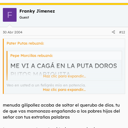
Franky Jimenez
F
Guest
30 Abr 2004
#12
Pater Putas rebuznó:
Pepe Morcillas rebuznó:
ME VI A CAGÁ EN LA PUTA DOROS
PUTOS MARIQUITA
Haz clic para expandir...
Veo en usted a un feligrés mio en potencia.
Haz clic para expandir...
Abandone a su familia y disfrutemos de una congregación
dominical en un afamado puticlub de la ctra. de Burgos.
menuda gilipollez acaba de soltar el querubo de dios. tu
de que vas mamonazo engañando a los pobres hijos del
señor con tus extrañas palabras