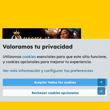
Valoramos tu privacidad
Utilizamos
cookies
esenciales para que este sitio funcione,
y cookies opcionales para mejorar tu experiencia.
Foro General
Ver más información y configurar tus preferencias
Cookies
PL OLDSTYLE AMARILLO
Cambiar fuente
Español (ES)
Arri
Aceptar todas las cookies
Contáctanos
Términos y reglas
Política de privacidad
Ayuda
R
Pie
S
Rechazar cookies opcionales
S
®
Community platform by XenForo
© 2010-2026 XenForo Ltd.