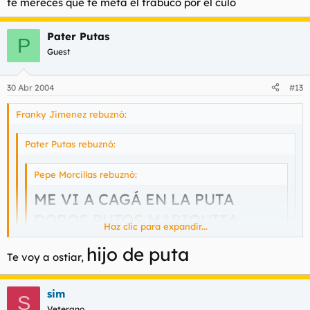
te mereces que te meta el trabuco por el culo
Pater Putas
P
Guest
30 Abr 2004
#13
Franky Jimenez rebuznó:
Pater Putas rebuznó:
Pepe Morcillas rebuznó:
ME VI A CAGÁ EN LA PUTA
DOROS PUTOS MARIQUITA
Haz clic para expandir...
Haz clic para expandir...
Veo en usted a un feligrés mio en potencia.
hijo de puta
Te voy a ostiar,
Haz clic para expandir...
Abandone a su familia y disfrutemos de una congregación
dominical en un afamado puticlub de la ctra. de Burgos.
menuda gilipollez acaba de soltar el querubo de dios. tu de que
sim
S
vas mamonazo engañando a los pobres hijos del señor con tus
Veterano