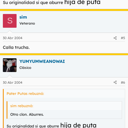
hija de puta
Su originalidad si que aburre
sim
S
Veterano
30 Abr 2004
#5
Calla trucha.
YUMYUMWEANOWAI
Clásico
30 Abr 2004
#6
Pater Putas rebuznó:
sim rebuznó:
Otro clon. Aburres.
hija de puta
Su originalidad si que aburre