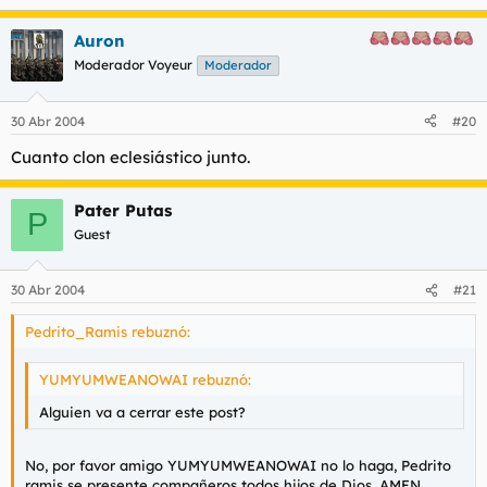
Auron
Moderador Voyeur
Moderador
30 Abr 2004
#20
Cuanto clon eclesiástico junto.
Pater Putas
P
Guest
30 Abr 2004
#21
Pedrito_Ramis rebuznó:
YUMYUMWEANOWAI rebuznó:
Alguien va a cerrar este post?
No, por favor amigo YUMYUMWEANOWAI no lo haga, Pedrito
ramis se presente compañeros todos hijos de Dios. AMEN.