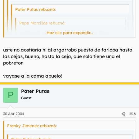
Pater Putas rebuznó:
Pepe Morcillas rebuznó:
ME VI A CAGÁ EN LA PUTA
Haz clic para expandir...
DOROS PUTOS MARIQUITA
Haz clic para expandir...
Haz clic para expandir...
uste no aostiaria ni al argarrobo puesto de farlopa hasta
Veo en usted a un feligrés mio en potencia.
las cejas, bueno, hasta la ceja, que solo tiene una el
hijo de puta
Haz clic para expandir...
Te voy a ostiar,
Abandone a su familia y disfrutemos de una
pobreton
congregación dominical en un afamado puticlub de la
ctra. de Burgos.
menuda gilipollez acaba de soltar el querubo de dios. tu de
vayase a la cama abuelo!
que vas mamonazo engañando a los pobres hijos del señor
con tus extrañas palabras
Pater Putas
P
te mereces que te meta el trabuco por el culo
Guest
30 Abr 2004
#16
Franky Jimenez rebuznó: