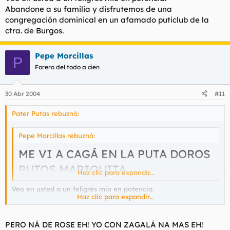
Abandone a su familia y disfrutemos de una
congregación dominical en un afamado puticlub de la
ctra. de Burgos.
Pepe Morcillas
P
Forero del todo a cien
30 Abr 2004
#11
Pater Putas rebuznó:
Pepe Morcillas rebuznó:
ME VI A CAGÁ EN LA PUTA DOROS
PUTOS MARIQUITA
Haz clic para expandir...
Veo en usted a un feligrés mio en potencia.
Haz clic para expandir...
Abandone a su familia y disfrutemos de una congregación
dominical en un afamado puticlub de la ctra. de Burgos.
PERO NÁ DE ROSE EH! YO CON ZAGALÁ NA MAS EH!