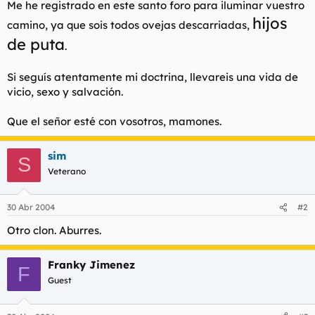
Me he registrado en este santo foro para iluminar vuestro
l
i
hijos
t
o
camino, ya que sois todos ovejas descarriadas,
e
de puta
.
m
a
Si seguís atentamente mi doctrina, llevareis una vida de
vicio, sexo y salvación.
Que el señor esté con vosotros, mamones.
sim
S
Veterano
30 Abr 2004
#2
Otro clon. Aburres.
Franky Jimenez
F
Guest