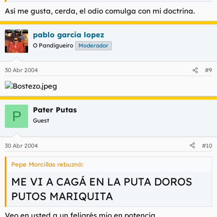
Así me gusta, cerda, el odio comulga con mi doctrina.
pablo garcia lopez
O Pandigueiro
Moderador
30 Abr 2004
#9
Pater Putas
P
Guest
30 Abr 2004
#10
Pepe Morcillas rebuznó:
ME VI A CAGÁ EN LA PUTA DOROS
PUTOS MARIQUITA
Veo en usted a un feligrés mio en potencia.