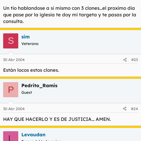
AMEN.
Haz clic para expandir...
Un tio hablandose a si mismo con 3 clones...el proximo dia
Hola, compañero.
que pase por la iglesia te doy mi targeta y te pasas por la
¿Como va la resaca de antesdeayer?
consulta.
Le dije que no mezclara perico y pastillas con Hostias sin
bendecir.
sim
S
Veterano
30 Abr 2004
#23
Están locos estos clones.
Pedrito_Ramis
P
Guest
30 Abr 2004
#24
HAY QUE HACERLO Y ES DE JUSTICIA... AMEN.
Levaudan
L