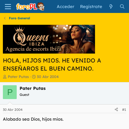
Acceder
Regístrate
Foro General
HOLA, HIJOS MIOS. HE VENIDO A
ENSEÑAROS EL BUEN CAMINO.
I
F
Pater Putas
30 Abr 2004
n
e
i
c
Pater Putas
P
c
h
Guest
i
a
a
d
d
e
30 Abr 2004
#1
o
i
r
n
Alabado sea Dios, hijos mios.
d
i
e
c