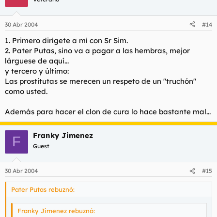
extrañas palabras
te mereces que te meta el trabuco por el culo
30 Abr 2004
#14
1. Primero dirígete a mí con Sr Sim.
2. Pater Putas, sino va a pagar a las hembras, mejor
lárguese de aquí...
y tercero y último:
Las prostitutas se merecen un respeto de un "truchón"
como usted.
Además para hacer el clon de cura lo hace bastante mal...
Franky Jimenez
F
Guest
30 Abr 2004
#15
Pater Putas rebuznó:
Franky Jimenez rebuznó: