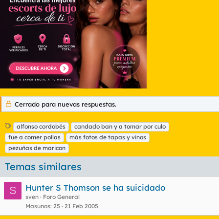
n
e
s
:
Cerrado para nuevas respuestas.
E
alfonso cordobés
candado ban y a tomar por culo
t
fue a comer pollas
más fotos de tapas y vinos
i
pezuñas de maricon
q
u
Temas similares
e
t
Hunter S Thomson se ha suicidado
a
S
s
sven
Foro General
Masunos
25
21 Feb 2005