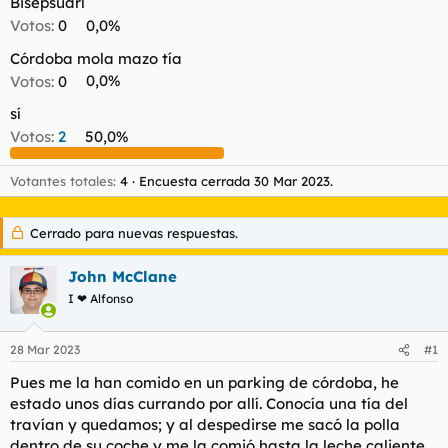
Bisepsuarl
t
o
e
Votos:
0
0,0%
m
Córdoba mola mazo tía
a
Votos:
0
0,0%
sí
Votos:
2
50,0%
Votantes totales
4
Encuesta cerrada
30 Mar 2023
.
Cerrado para nuevas respuestas.
John McClane
I ❤ Alfonso
28 Mar 2023
#1
Pues me la han comido en un parking de córdoba, he
estado unos días currando por allí. Conocía una tía del
travían y quedamos; y al despedirse me sacó la polla
dentro de su coche y me la comió hasta la leche caliente.