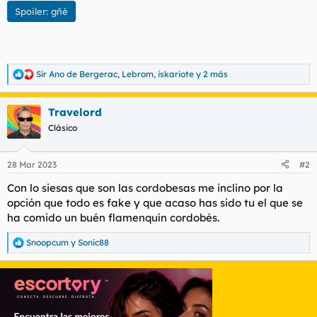
Spoiler:
gñé
Sir Ano de Bergerac
,
Lebrom
,
iskariote
y 2 más
R
e
a
Travelord
c
c
Clásico
i
o
n
28 Mar 2023
#2
e
s
Con lo siesas que son las cordobesas me inclino por la
:
opción que todo es fake y que acaso has sido tu el que se
ha comido un buén flamenquín cordobés.
Snoopcum
y
Sonic88
R
e
a
c
c
i
o