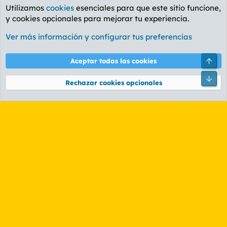
Utilizamos
cookies
esenciales para que este sitio funcione,
y cookies opcionales para mejorar tu experiencia.
Foro General
Ver más información y configurar tus preferencias
Cookies
PL OLDSTYLE AMARILLO
Cambiar fuente
Español (ES)
Arri
Aceptar todas las cookies
Contáctanos
Términos y reglas
Política de privacidad
Ayuda
R
Pie
S
Rechazar cookies opcionales
S
®
Community platform by XenForo
© 2010-2026 XenForo Ltd.