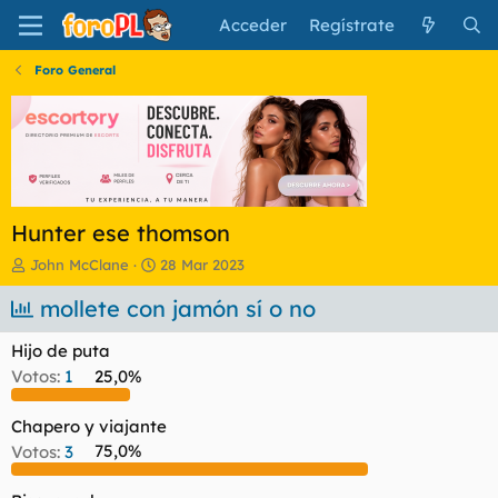
Acceder
Regístrate
Foro General
Hunter ese thomson
I
F
John McClane
28 Mar 2023
n
e
i
mollete con jamón sí o no
c
c
h
i
a
Hijo de puta
a
d
Votos:
1
25,0%
d
e
o
i
r
n
Chapero y viajante
d
i
Votos:
3
75,0%
e
c
l
i