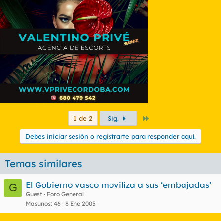
Último
1 de 2
Sig.
Debes iniciar sesión o registrarte para responder aquí.
Temas similares
El Gobierno vasco moviliza a sus ‘embajadas’
G
Guest
Foro General
Masunos
46
8 Ene 2005