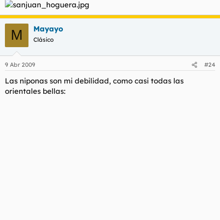
Para muestra un botón:
Mayayo
https://www.eitb.com/videos/detalle/62928/objetivo-euskadi-a-
M
mi-manera/
Clásico
9 Abr 2009
#24
Las niponas son mi debilidad, como casi todas las
orientales bellas: