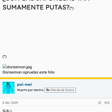
SUMAMENTE PUTAS?
(*)
(*)
Doraemon aprueba este hilo
pai-mei
Muerto por dentro
Mierda de forero
8 Abr 2009
#13
Sí.8-)