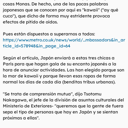
cosas Monas. De hecho, una de las pocas palabras
l
i
japonesas que se conocen por aquí es "kawaii" ("ay qué
t
o
e
cuco"), que dicho de forma muy estridente provoca
m
efectos de pitido de oídos.
a
Pues están dispuestos a superarnos a todos:
https://www.metro.co.uk/news/world/...mbassadors&in_ar
ticle_id=578948&in_page_id=64
Según el artículo, Japón enviará a estas tres chicas a
París para que hagan gala de su encanto japonés a la
hora de anunciar actividades. Las han elegido porque son
la mar de kawaii y porque llevan esas ropas de forma
normal los días de cada día (benditas tribus urbanas).
"Se trata de comprensión mutua", dijo Tsotomu
Nakagawa, el jefe de la división de asuntos culturales del
Ministerio de Exteriores- "queremos que la gente de fuera
sepa el tipo de personas que hay en Japón y se sientan
próximas a ellas".