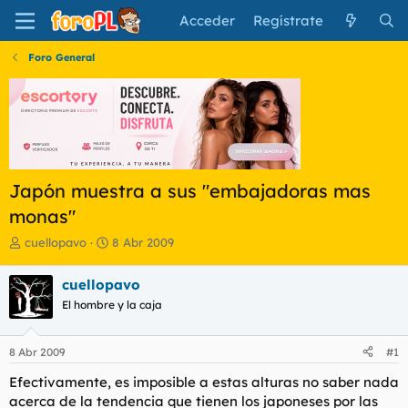
Acceder
Regístrate
Foro General
Japón muestra a sus "embajadoras mas
monas"
I
F
cuellopavo
8 Abr 2009
n
e
i
c
cuellopavo
c
h
El hombre y la caja
i
a
a
d
d
e
8 Abr 2009
#1
o
i
r
n
Efectivamente, es imposible a estas alturas no saber nada
d
i
acerca de la tendencia que tienen los japoneses por las
e
c