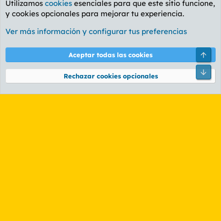
Utilizamos
cookies
esenciales para que este sitio funcione,
y cookies opcionales para mejorar tu experiencia.
Foro General
Ver más información y configurar tus preferencias
Cookies
PL OLDSTYLE AMARILLO
Cambiar fuente
Español (ES)
Arri
Aceptar todas las cookies
Contáctanos
Términos y reglas
Política de privacidad
Ayuda
R
Pie
S
Rechazar cookies opcionales
S
®
Community platform by XenForo
© 2010-2026 XenForo Ltd.