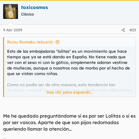
toxicosmos
Clásico
9 Abr 2009
#23
Ruisu Romaku rebuznó:
Esto de las embajadoras "lolitas" es un movimiento que hace
tiempo que ya se está dando en España. No tiene nada que
ver con el sexo ni con lo gótico, simplemente adoran vestirse
de muñecas, aunque a nosotros nos de morbo por el hecho de
que se vistan como niñas.
Como no podía ser de otra manera, esta tendencia tan
moderna, empezó en una de las comunidades más adelantadas
Haz clic para expandir...
de nuestra geografía,
en Euskadi
. Y más concretamente... A
ver si lo adivináis.. En la facultad de Bellas Artes.
Si, ese campus poblado de gente de mal vivir.. dónde si no va a
Me he quedado preguntándome si es por ser Lolitas o si es
tener pegada esta forma de vestir.
por ser vascas. Aparte de que son pijas redomadas
queriendo llamar la atención...
Por cierto, a las "lolitas"
las ralla que las confundan con
iconos sexuales
.