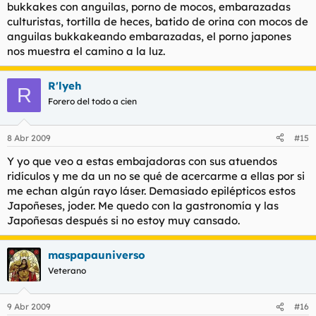
bukkakes con anguilas, porno de mocos, embarazadas
culturistas, tortilla de heces, batido de orina con mocos de
(*)
anguilas bukkakeando embarazadas, el porno japones
nos muestra el camino a la luz.
Doraemon aprueba este hilo
R'lyeh
R
Forero del todo a cien
8 Abr 2009
#15
Y yo que veo a estas embajadoras con sus atuendos
ridículos y me da un no se qué de acercarme a ellas por si
me echan algún rayo láser. Demasiado epilépticos estos
Japoñeses, joder. Me quedo con la gastronomía y las
Japoñesas después si no estoy muy cansado.
maspapauniverso
Veterano
9 Abr 2009
#16