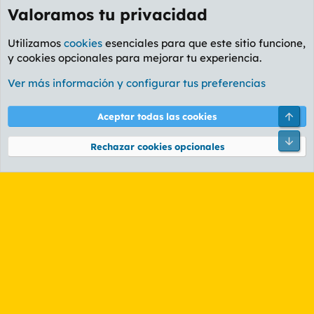
Valoramos tu privacidad
Utilizamos
cookies
esenciales para que este sitio funcione,
y cookies opcionales para mejorar tu experiencia.
Foro General
Ver más información y configurar tus preferencias
Cookies
PL OLDSTYLE AMARILLO
Cambiar fuente
Español (ES)
Arri
Aceptar todas las cookies
Contáctanos
Términos y reglas
Política de privacidad
Ayuda
R
Pie
S
Rechazar cookies opcionales
S
®
Community platform by XenForo
© 2010-2026 XenForo Ltd.