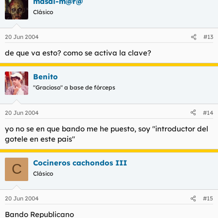
masai-m@r@
Clásico
20 Jun 2004
#13
de que va esto? como se activa la clave?
Benito
"Gracioso" a base de fórceps
20 Jun 2004
#14
yo no se en que bando me he puesto, soy "introductor del
gotele en este pais"
Cocineros cachondos III
C
Clásico
20 Jun 2004
#15
Bando Republicano