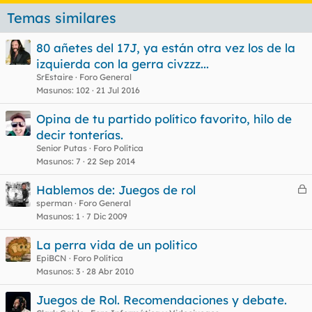
Temas similares
80 añetes del 17J, ya están otra vez los de la
izquierda con la gerra civzzz...
SrEstaire
Foro General
Masunos
102
21 Jul 2016
Opina de tu partido político favorito, hilo de
decir tonterías.
Senior Putas
Foro Política
Masunos
7
22 Sep 2014
Hablemos de: Juegos de rol
e
sperman
Foro General
Masunos
1
7 Dic 2009
r
r
La perra vida de un politico
EpiBCN
Foro Política
Masunos
3
28 Abr 2010
o
Juegos de Rol. Recomendaciones y debate.