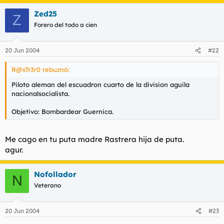
Zed25
Z
Forero del todo a cien
20 Jun 2004
#22
R@sTr3r0 rebuznó:
Piloto aleman del escuadron cuarto de la division aguila
nacionalsocialista.
Objetivo: Bombardear Guernica.
Me cago en tu puta madre Rastrera hija de puta.
agur.
Nofollador
N
Veterano
20 Jun 2004
#23