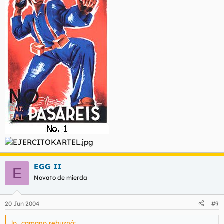
EGG II
E
Novato de mierda
20 Jun 2004
#9
lo_camano rebuznó: