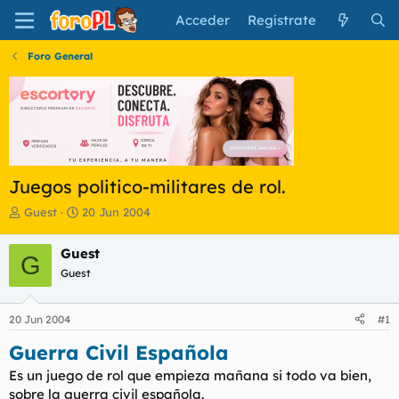
Acceder
Regístrate
Foro General
Juegos politico-militares de rol.
I
F
Guest
20 Jun 2004
n
e
i
c
Guest
G
c
h
Guest
i
a
a
d
d
e
20 Jun 2004
#1
o
i
r
n
Guerra Civil Española
d
i
e
c
Es un juego de rol que empieza mañana si todo va bien,
l
i
sobre la guerra civil española.