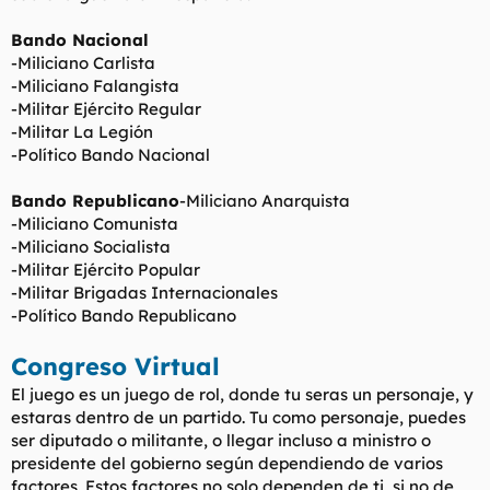
t
o
e
Bando Nacional
m
-Miliciano Carlista
a
-Miliciano Falangista
-Militar Ejército Regular
-Militar La Legión
-Político Bando Nacional
Bando Republicano
-Miliciano Anarquista
-Miliciano Comunista
-Miliciano Socialista
-Militar Ejército Popular
-Militar Brigadas Internacionales
-Político Bando Republicano
Congreso Virtual
El juego es un juego de rol, donde tu seras un personaje, y
estaras dentro de un partido. Tu como personaje, puedes
ser diputado o militante, o llegar incluso a ministro o
presidente del gobierno según dependiendo de varios
factores. Estos factores no solo dependen de ti, si no de