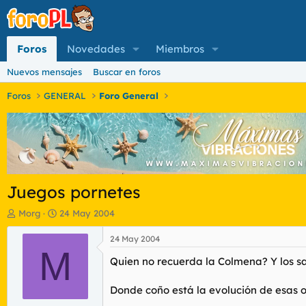
Foros
Novedades
Miembros
Nuevos mensajes
Buscar en foros
Foros
GENERAL
Foro General
Juegos pornetes
I
F
Morg
24 May 2004
n
e
i
c
24 May 2004
c
M
h
Quien no recuerda la Colmena? Y los s
i
a
a
d
d
e
Donde coño está la evolución de esas 
o
i