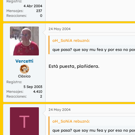
Registro
4 Abr 2004
Mensajes
237
Reacciones
0
24 May 2004
oH_SoNiA rebuznó:
que pasa? que soy mu fea y por eso no pon
Vercetti
Está puesta, plañidera.
Clásico
Registro
5 Sep 2003
Mensajes
4.410
Reacciones
2
24 May 2004
T
oH_SoNiA rebuznó:
que pasa? que soy mu fea y por eso no pon