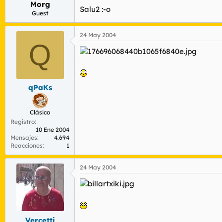
Morg
r
n
Salu2 :-o
d
i
Guest
e
c
l
i
24 May 2004
t
o
Q
e
m
a
qPaKs
Clásico
Registro
10 Ene 2004
Mensajes
4.694
Reacciones
1
24 May 2004
Vercetti