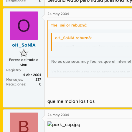
perdona wapo pero habia puesto la tu
Reacciones
0
24 May 2004
O
the_seilor rebuznó:
oH_SoNiA rebuznó:
oH_SoNiA
que pasa? que soy mu fea y por eso no p
Forero del todo a
No es que seas muy fea, es que el internet
cien
Registro
Ya he reparado este craso error. Acepte mis
4 Abr 2004
Mensajes
237
Asimismo, le recuerdo que mi porra resta a
Reacciones
0
Saludos.
que me molan las tias
24 May 2004
B