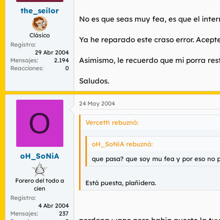
the_seilor
No es que seas muy fea, es que el inter
Clásico
Ya he reparado este craso error. Acepte
Registro
29 Abr 2004
Asimismo, le recuerdo que mi porra res
Mensajes
2.194
Reacciones
0
Saludos.
24 May 2004
O
Vercetti rebuznó:
oH_SoNiA rebuznó:
oH_SoNiA
que pasa? que soy mu fea y por eso no p
Forero del todo a
Está puesta, plañidera.
cien
Registro
4 Abr 2004
Mensajes
237