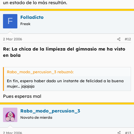
un estado de lo más resultón.
Folladicto
F
Freak
2 Mar 2006
#12
Re: La chica de la limpieza del gimnasio me ha visto
en bola
Rabo_modo_percusion_3 rebuznó:
En fin, espero haber dado un instante de felicidad a la buena
mujer... jajajaja
Pues esperas mal
Rabo_modo_percusion_3
Novato de mierda
2 Mar 2006
#13