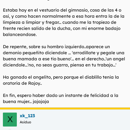
l
i
Estaba hoy en el vestuario del gimnasio, cosa de las 4 o
t
o
e
asi, y como hacen normalmente a esa hora entra la de la
m
limpieza a limpiar y fregar... cuando me la tropiezo de
a
frente recien salido de la ducha, con mi enorme badajo
balanceandose.
De repente, sobre su hombro izquierdo..aparece un
demonio pequeñito diciendole ... 'arrodillate y pegale una
buena mamada a ese tio bueno'... en el derecho..'un angel
diciendole...'no, no seas guarra, piensa en tu trabajo...'
Ha ganado el angelito, pero porque el diablillo tenia la
oratoria de Rajoy..
En fin, espero haber dado un instante de felicidad a la
buena mujer... jajajaja
xk_123
X
Asiduo