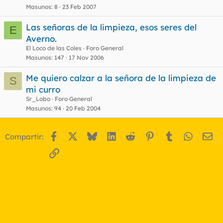
r
Masunos
8
23 Feb 2007
Las señoras de la limpieza, esos seres del
E
Averno.
o
El Loco de las Coles
Foro General
Masunos
147
17 Nov 2006
Me quiero calzar a la señora de la limpieza de
S
mi curro
Sr_Lobo
Foro General
Masunos
94
20 Feb 2004
Facebook
X
Bluesky
LinkedIn
Reddit
Pinterest
Tumblr
WhatsA
Em
Compartir:
Enlace