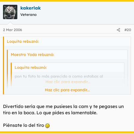
kakerlak
Veterano
2 Mar 2006
#20
Loquita rebuznó:
Maestro Yoda rebuznó:
Loquita rebuznó:
pon tu foto lo más parecido a como estabas al
encuentro con la señora de la limpieza
Haz clic para expandir...
Haz clic para expandir...
Más de pollas fotos no, por favor.
Haz clic para expandir...
Divertido sería que me pusieses la cam y te pegases un
tiro en la boca. Lo que pides es lamentable.
sí, que son divertidas :pla
Piénsate lo del tiro