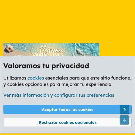
Valoramos tu privacidad
Utilizamos
cookies
esenciales para que este sitio funcione,
y cookies opcionales para mejorar tu experiencia.
Foro General
Ver más información y configurar tus preferencias
Cookies
PL OLDSTYLE AMARILLO
Cambiar fuente
Español (ES)
Arri
Aceptar todas las cookies
Contáctanos
Términos y reglas
Política de privacidad
Ayuda
R
Pie
S
Rechazar cookies opcionales
S
®
Community platform by XenForo
© 2010-2026 XenForo Ltd.