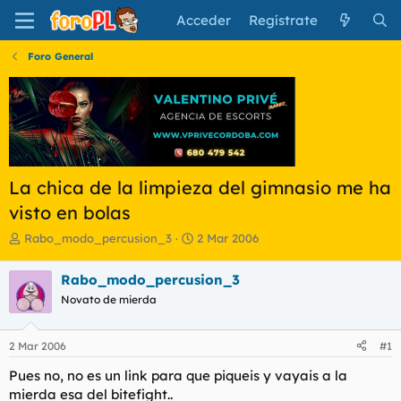
Acceder
Regístrate
Foro General
La chica de la limpieza del gimnasio me ha
visto en bolas
I
F
Rabo_modo_percusion_3
2 Mar 2006
n
e
i
c
Rabo_modo_percusion_3
c
h
Novato de mierda
i
a
a
d
d
e
2 Mar 2006
#1
o
i
r
n
Pues no, no es un link para que piqueis y vayais a la
d
i
mierda esa del bitefight..
e
c