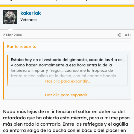
kakerlak
Veterano
2 Mar 2006
#11
Rarito rebuznó:
Estaba hoy en el vestuario del gimnasio, cosa de las 4 o asi,
y como hacen normalmente a esa hora entra la de la
limpieza a limpiar y fregar... cuando me la tropiezo de
frente recien salido de la ducha, con mi enorme badajo
balanceandose.
Haz clic para expandir...
Haz clic para expandir...
Todo el mundo sabe que cuando acabas de salir de la ducha
ESO se encoje hasta limites insospechados. Asi que se habra
reido delante de tu cara fea. Owned.
Nada más lejos de mi intención el saltar en defensa del
retardado que ha abierto esta mierda, pero a mi me pasa
más bien todo lo contrario. Entre las refriegas y el agüilla
calentorra salgo de la ducha con el báculo del placer en