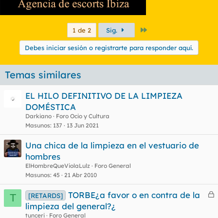
Último
1 de 2
Sig.
Debes iniciar sesión o registrarte para responder aquí.
Temas similares
EL HILO DEFINITIVO DE LA LIMPIEZA
DOMÉSTICA
Darkiano
Foro Ocio y Cultura
Masunos
137
13 Jun 2021
Una chica de la limpieza en el vestuario de
hombres
ElHombreQueViolaLulz
Foro General
Masunos
45
21 Abr 2010
TORBE¿a favor o en contra de la
[RETARDS]
T
e
limpieza del general?¿
r
tunceri
Foro General