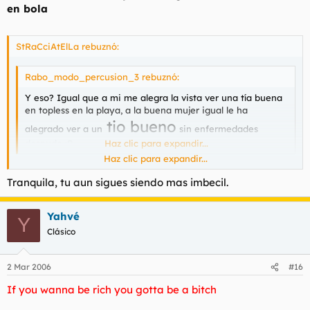
en bola
StRaCciAtElLa rebuznó:
Rabo_modo_percusion_3 rebuznó:
Y eso? Igual que a mi me alegra la vista ver una tía buena
en topless en la playa, a la buena mujer igual le ha
tio bueno
alegrado ver a un
sin enfermedades
desnudo :P
Haz clic para expandir...
Haz clic para expandir...
Tranquila, tu aun sigues siendo mas imbecil.
Jo, este todavia es mas modesto que yo...
Yahvé
Y
Clásico
2 Mar 2006
#16
If you wanna be rich you gotta be a bitch