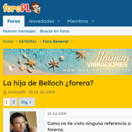
Foros
Novedades
Miembros
Nuevos mensajes
Buscar en foros
Foros
GENERAL
Foro General
La hija de Belloch ¿forera?
I
F
Scandalff
18 Jul 2009
n
e
1
2
Sig.
i
c
c
h
i
a
18 Jul 2009
a
d
Como no he visto ninguna referencia a 
d
e
o
i
foreros.