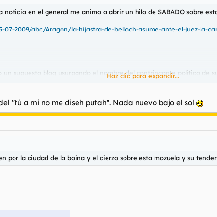
 noticia en el general me animo a abrir un hilo de SABADO sobre esta n
5-07-2009/abc/Aragon/la-hijastra-de-belloch-asume-ante-el-juez-la-c
zo un supuesto blog usurpando el nombre del contrincante político de s
Haz clic para expandir...
adre.
 del "tú a mi no me diseh putah". Nada nuevo bajo el sol
n mis morritos.
 por la ciudad de la boina y el cierzo sobre esta mozuela y su tende
que es un proxie, tal vez los hijos de los políticos no los necesitan, pue
 por la ciudad de la boina y el cierzo sobre esta mozuela y su tenden
rar turno.