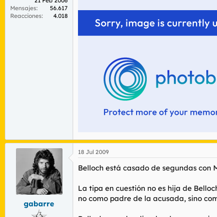
21 Feb 2006
Huelga decir que Belloch no ha pedido nin
Mensajes
56.617
Reacciones
4.018
https://www.adn.es/local/aragon/20090717
En otras palabras se desentiende totalment
Y nada mas chavales, que sepais que si est
18 Jul 2009
Belloch está casado de segundas con Ma
La tipa en cuestión no es hija de Bello
no como padre de la acusada, sino como 
gabarre