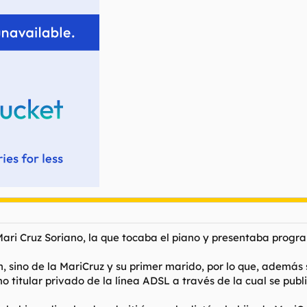
gun tipo de perdon ni se ha mostrado afectado.
/NWS-0120-Belloch-perdon-hija-pide.html
e de la falta de educación de su hija. Y se queda tan pancho el tío.
ais bien relacionados podeís hacer lo que os saga del nurzo tambien en
ri Cruz Soriano, la que tocaba el piano y presentaba program
ch, sino de la MariCruz y su primer marido, por lo que, ademá
titular privado de la línea ADSL a través de la cual se publi