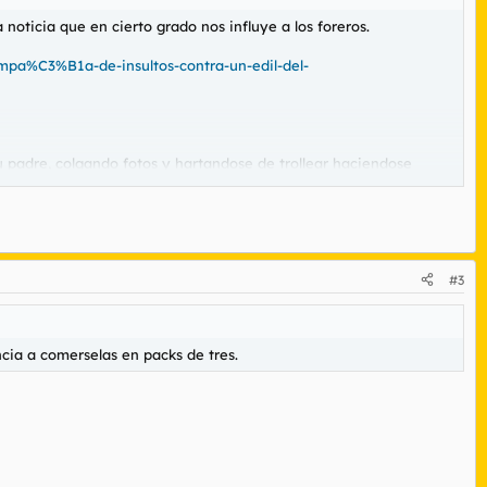
oticia que en cierto grado nos influye a los foreros.
ampa%C3%B1a-de-insultos-contra-un-edil-del-
u padre, colgando fotos y hartandose de trollear haciendose
#3
ncia a comerselas en packs de tres. Pero nadie podría imaginar
s por lo visto va a salir sin un solo cargo.
cia a comerselas en packs de tres.