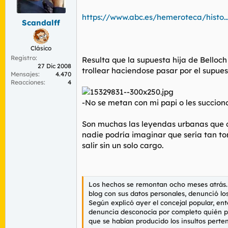
r
n
d
i
https://www.abc.es/hemeroteca/histo..
Scandalff
e
c
l
i
t
o
Clásico
e
Registro
m
Resulta que la supuesta hija de Belloc
27 Dic 2008
a
trollear haciendose pasar por el supue
Mensajes
4.470
Reacciones
4
-No se metan con mi papi o les succiono
Son muchas las leyendas urbanas que co
nadie podría imaginar que sería tan tont
salir sin un solo cargo.
Los hechos se remontan ocho meses atrás. 
blog con sus datos personales, denunció los
Según explicó ayer el concejal popular, en
denuncia desconocía por completo quién podí
que se habían producido los insultos perte