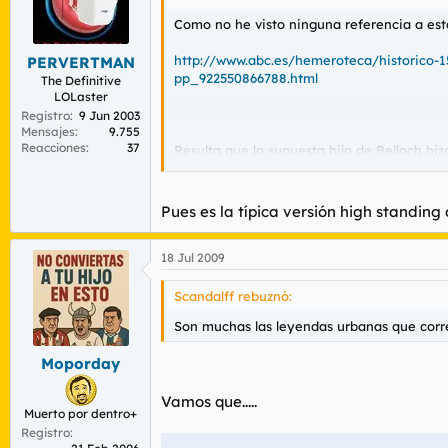
Como no he visto ninguna referencia a esta
http://www.abc.es/hemeroteca/historico-1
PERVERTMAN
pp_922550866788.html
The Definitive
LOLaster
Registro
9 Jun 2003
Mensajes
9.755
Reacciones
37
Resulta que la supuesta hija de Belloch hi
pasar por el supuesto coca máster de su p
Pues es la típica versión high standing
-No se metan con mi papi o les succiono co
18 Jul 2009
Son muchas las leyendas urbanas que corren
que sería tan tonta como para desconocer lo 
Scandalff rebuznó:
Son muchas las leyendas urbanas que corren
Moporday
Vamos que.....
Melafo, no me importan ni el script ni espe
Muerto por dentro+
Registro