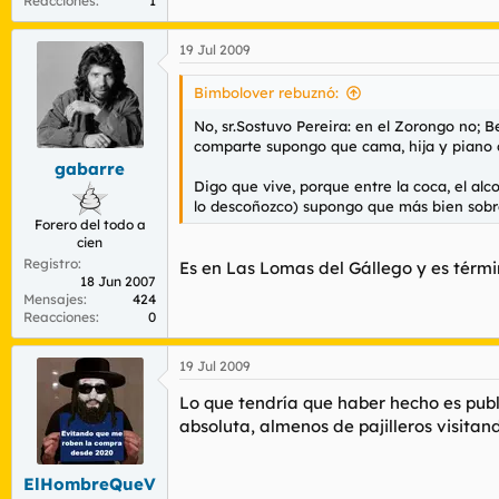
Reacciones
1
19 Jul 2009
Bimbolover rebuznó:
No, sr.Sostuvo Pereira: en el Zorongo no; B
comparte supongo que cama, hija y piano c
gabarre
Digo que vive, porque entre la coca, el alc
lo descoñozco) supongo que más bien sobrevi
Forero del todo a
cien
Registro
Es en Las Lomas del Gállego y es térmi
18 Jun 2007
Mensajes
424
Reacciones
0
19 Jul 2009
Lo que tendría que haber hecho es public
absoluta, almenos de pajilleros visitand
ElHombreQueV