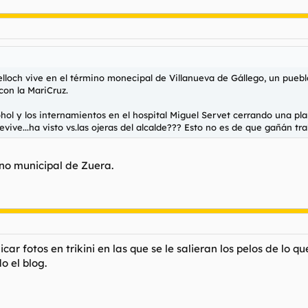
elloch vive en el término monecipal de Villanueva de Gállego, un puebl
on la MariCruz.
ohol y los internamientos en el hospital Miguel Servet cerrando una plan
ve...ha visto vs.las ojeras del alcalde??? Esto no es de que gañán trab
no municipal de Zuera.
ar fotos en trikini en las que se le salieran los pelos de lo 
o el blog.