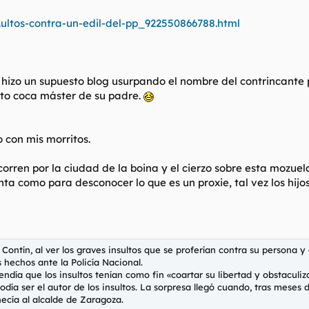
.ultos-contra-un-edil-del-pp_922550866788.html
h hizo un supuesto blog usurpando el nombre del contrincante 
sto coca máster de su padre.
 con mis morritos.
rren por la ciudad de la boina y el cierzo sobre esta mozuel
a como para desconocer lo que es un proxie, tal vez los hijos d
Contín, al ver los graves insultos que se proferían contra su persona
 hechos ante la Policía Nacional.
tendía que los insultos tenían como fin «coartar su libertad y obstacul
a ser el autor de los insultos. La sorpresa llegó cuando, tras meses d
necía al alcalde de Zaragoza.