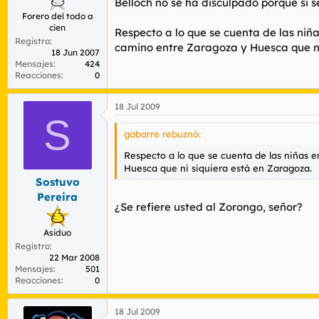
Belloch no se ha disculpado porque si s
Forero del todo a
cien
Respecto a lo que se cuenta de las niñ
Registro
camino entre Zaragoza y Huesca que ni
18 Jun 2007
Mensajes
424
Reacciones
0
18 Jul 2009
S
gabarre rebuznó:
Respecto a lo que se cuenta de las niñas 
Huesca que ni siquiera está en Zaragoza.
Sostuvo
Pereira
¿Se refiere usted al Zorongo, señor?
Asiduo
Registro
22 Mar 2008
Mensajes
501
Reacciones
0
18 Jul 2009