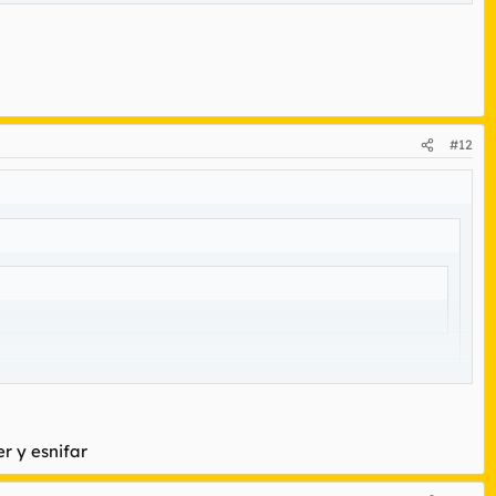
#12
er y esnifar