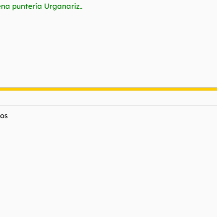
ena puntería Urganariz..
gos