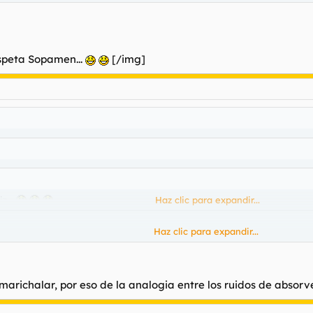
espeta Sopamen...
[/img]
z...
Haz clic para expandir...
Haz clic para expandir...
Haz clic para expandir...
 marichalar, por eso de la analogia entre los ruidos de absorv
eta Sopamen...
[/img]