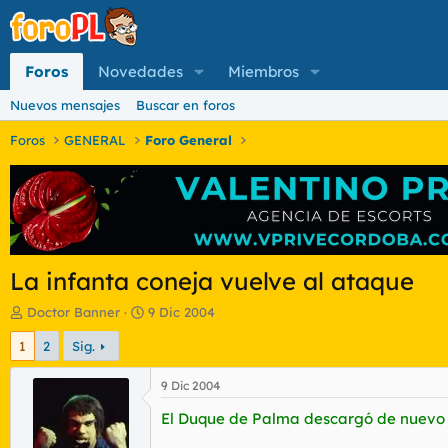
Foros
Novedades
Miembros
Nuevos mensajes
Buscar en foros
Foros
GENERAL
Foro General
La infanta coneja vuelve al ataque
I
F
Doctor Banner
9 Dic 2004
n
e
1
2
Sig.
i
c
c
h
i
a
9 Dic 2004
a
d
El Duque de Palma descargó de nuevo 
d
e
o
i