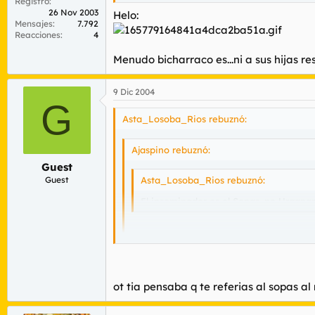
Registro
26 Nov 2003
Helo:
Mensajes
7.792
Reacciones
4
Menudo bicharraco es...ni a sus hijas r
9 Dic 2004
G
Asta_Losoba_Rios rebuznó:
Ajaspino rebuznó:
Guest
Guest
Asta_Losoba_Rios rebuznó:
El inseminador es el Sopas, no Urganari
Quien es el sopas?
Helo:
ot tia pensaba q te referias al sopas al
Menudo bicharraco es...ni a sus hijas resp