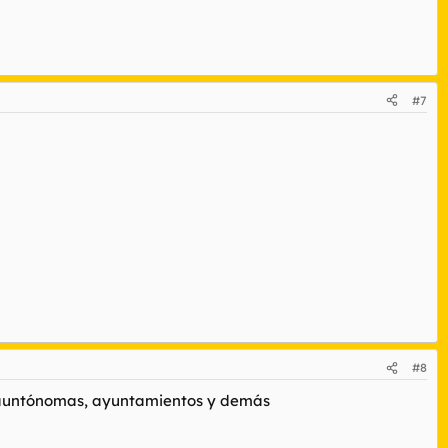
#7
#8
es auntónomas, ayuntamientos y demás