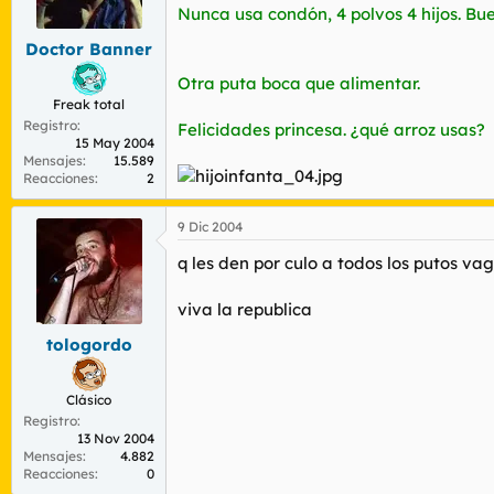
r
n
Nunca usa condón, 4 polvos 4 hijos. Bu
d
i
Doctor Banner
e
c
l
i
Otra puta boca que alimentar.
t
o
Freak total
e
Registro
m
Felicidades princesa. ¿qué arroz usas?
15 May 2004
a
Mensajes
15.589
Reacciones
2
9 Dic 2004
q les den por culo a todos los putos va
viva la republica
tologordo
Clásico
Registro
13 Nov 2004
Mensajes
4.882
Reacciones
0