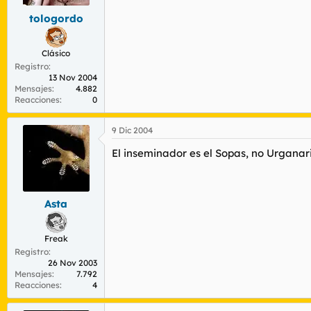
tologordo
Clásico
Registro
13 Nov 2004
Mensajes
4.882
Reacciones
0
9 Dic 2004
El inseminador es el Sopas, no Urganari
Asta
Freak
Registro
26 Nov 2003
Mensajes
7.792
Reacciones
4