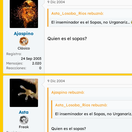
9 Dic 2004
Asta_Losoba_Rios rebuznó:
El inseminador es el Sopas, no Urganariz...
Ajaspino
Quien es el sopas?
Clásico
Registro
24 Sep 2003
Mensajes
2.020
Reacciones
0
9 Dic 2004
Ajaspino rebuznó:
Asta_Losoba_Rios rebuznó:
Asta
El inseminador es el Sopas, no Urganariz.
Freak
Quien es el sopas?