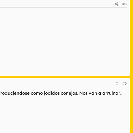
#5
#6
produciendose como jodidos conejos. Nos van a arruinar...