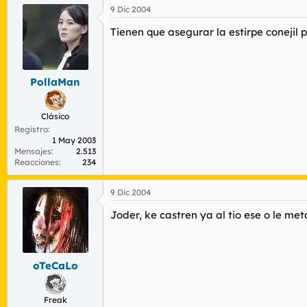
9 Dic 2004
Tienen que asegurar la estirpe conejil
PollaMan
Clásico
Registro
1 May 2003
Mensajes
2.513
Reacciones
234
9 Dic 2004
Joder, ke castren ya al tio ese o le me
oTeCaLo
Freak