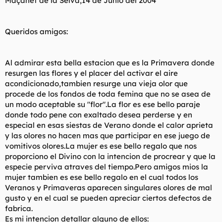
Maçanet de la Selva,14 de Junio del 2004
t
o
e
m
a
Queridos amigos:
Al admirar esta bella estacion que es la Primavera donde
resurgen las flores y el placer del activar el aire
acondicionado,tambien resurge una vieja olor que
procede de los fondos de toda femina que no se asea de
un modo aceptable su "flor".La flor es ese bello paraje
donde todo pene con exaltado desea perderse y en
especial en esas siestas de Verano donde el calor aprieta
y las olores no hacen mas que participar en ese juego de
vomitivos olores.La mujer es ese bello regalo que nos
proporciono el Divino con la intencion de procrear y que la
especie perviva atraves del tiempo.Pero amigos mios la
mujer tambien es ese bello regalo en el cual todos los
Veranos y Primaveras aparecen singulares olores de mal
gusto y en el cual se pueden apreciar ciertos defectos de
fabrica.
Es mi intencion detallar alguno de ellos: