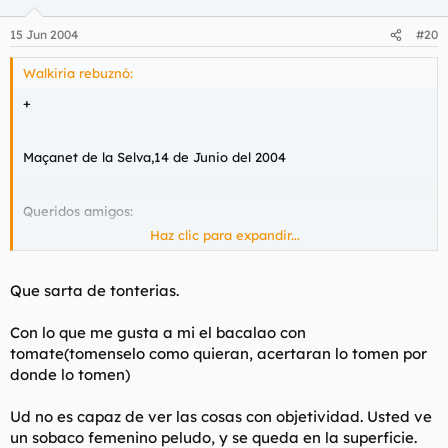
15 Jun 2004
#20
Walkiria rebuznó:
+
Maçanet de la Selva,14 de Junio del 2004
Queridos amigos:
Haz clic para expandir...
Al admirar esta bella estacion que es la Primavera donde
resurgen las flores y el placer del activar el aire
Que sarta de tonterias.
acondicionado,tambien resurge una vieja olor que procede de
los fondos de toda femina que no se asea de un modo
Con lo que me gusta a mi el bacalao con
aceptable su "flor".La flor es ese bello paraje donde todo pene
tomate(tomenselo como quieran, acertaran lo tomen por
con exaltado desea perderse y en especial en esas siestas de
donde lo tomen)
Verano donde el calor aprieta y las olores no hacen mas que
participar en ese juego de vomitivos olores.La mujer es ese
bello regalo que nos proporciono el Divino con la intencion de
Ud no es capaz de ver las cosas con objetividad. Usted ve
procrear y que la especie perviva atraves del tiempo.Pero
un sobaco femenino peludo, y se queda en la superficie.
amigos mios la mujer tambien es ese bello regalo en el cual