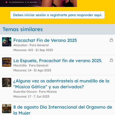
con lo cual queda mas antiestetico que si se le sale la cuerda
del tampax por el bikini.
Debes iniciar sesión o registrarte para responder aquí.
-Por ultimo hacer especial mencion a todas aquellas mujeres a
las cuales les huele el culo y aparte de eso tienen pelos en el
Temas similares
culo y en Verano nos hacen salir de la playa corriendo a mas
de uno.
Fracachat Fin de Verano 2025
e
Alcaudon
Foro General
Masunos
415
21 Sep 2025
r
COÑO LAVAROS UN POCO Y DEPILAROS.
r
La Espuela, Fracachat fin de verano 2025.
e
Morzhilla
Foro General
Masunos
14
31 Ago 2025
r
o
r
:( :( :( :( :( :( :(
¿Alguna vez os adentrasteis al mundillo de la
"Música Gótica" y sus derivados?
Guardia Oscuro
Foro Música
o
Masunos
17
7 Jun 2025
8 de agosto Día Internacional del Orgasmo de
la Mujer