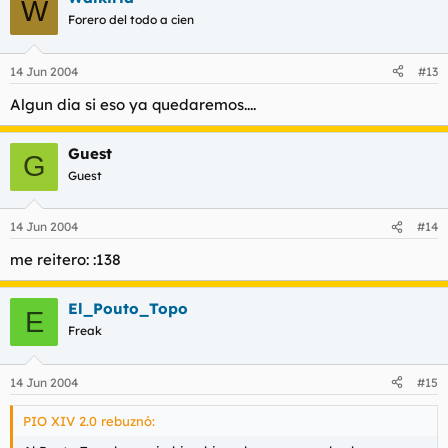
W
Forero del todo a cien
14 Jun 2004
#13
Algun dia si eso ya quedaremos....
Guest
G
Guest
14 Jun 2004
#14
me reitero: :138
El_Pouto_Topo
E
Freak
14 Jun 2004
#15
PIO XIV 2.0 rebuznó: