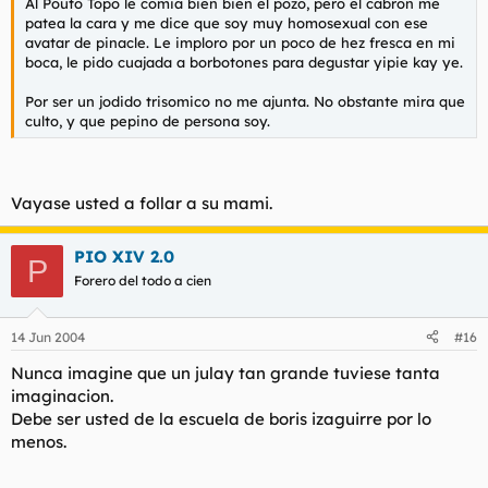
Al Pouto Topo le comia bien bien el pozo, pero el cabron me
patea la cara y me dice que soy muy homosexual con ese
avatar de pinacle. Le imploro por un poco de hez fresca en mi
boca, le pido cuajada a borbotones para degustar yipie kay ye.
Por ser un jodido trisomico no me ajunta. No obstante mira que
culto, y que pepino de persona soy.
Vayase usted a follar a su mami.
PIO XIV 2.0
P
Forero del todo a cien
14 Jun 2004
#16
Nunca imagine que un julay tan grande tuviese tanta
imaginacion.
Debe ser usted de la escuela de boris izaguirre por lo
menos.