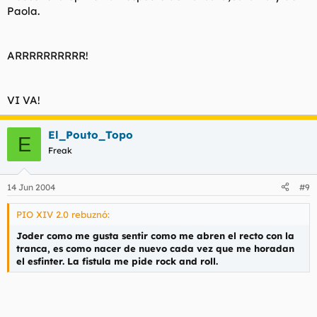
-A ciertas mujeres se le suele salir pelo de la rajita del culito
Paola.
con lo cual queda mas antiestetico que si se le sale la cuerda
del tampax por el bikini.
ARRRRRRRRRR!
-Por ultimo hacer especial mencion a todas aquellas mujeres a
las cuales les huele el culo y aparte de eso tienen pelos en el
culo y en Verano nos hacen salir de la playa corriendo a mas
VI VA!
de uno.
El_Pouto_Topo
E
Freak
COÑO LAVAROS UN POCO Y DEPILAROS.
14 Jun 2004
#9
PIO XIV 2.0 rebuznó:
:( :( :( :( :( :( :(
Joder como me gusta sentir como me abren el recto con la
tranca, es como nacer de nuevo cada vez que me horadan
el esfinter. La fistula me pide rock and roll.