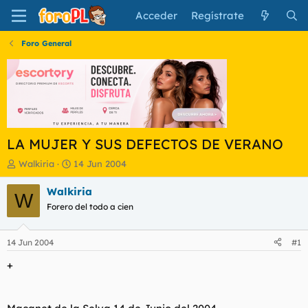
Acceder
Regístrate
Foro General
LA MUJER Y SUS DEFECTOS DE VERANO
I
F
Walkiria
14 Jun 2004
n
e
i
c
Walkiria
W
c
h
Forero del todo a cien
i
a
a
d
d
e
14 Jun 2004
#1
o
i
r
n
+
d
i
e
c
l
i