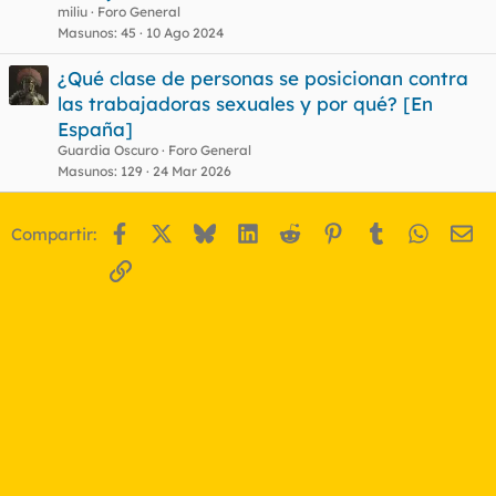
miliu
Foro General
Masunos
45
10 Ago 2024
¿Qué clase de personas se posicionan contra
las trabajadoras sexuales y por qué? [En
España]
Guardia Oscuro
Foro General
Masunos
129
24 Mar 2026
Facebook
X
Bluesky
LinkedIn
Reddit
Pinterest
Tumblr
WhatsA
Em
Compartir:
Enlace