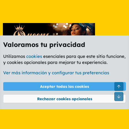
Valoramos tu privacidad
Utilizamos
cookies
esenciales para que este sitio funcione,
y cookies opcionales para mejorar tu experiencia.
Foro General
Ver más información y configurar tus preferencias
Cookies
PL OLDSTYLE AMARILLO
Cambiar fuente
Español (ES)
Arri
Aceptar todas las cookies
Contáctanos
Términos y reglas
Política de privacidad
Ayuda
R
Pie
S
Rechazar cookies opcionales
S
®
Community platform by XenForo
© 2010-2026 XenForo Ltd.