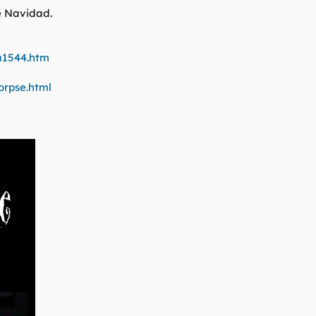
e Navidad.
la1544.htm
orpse.html