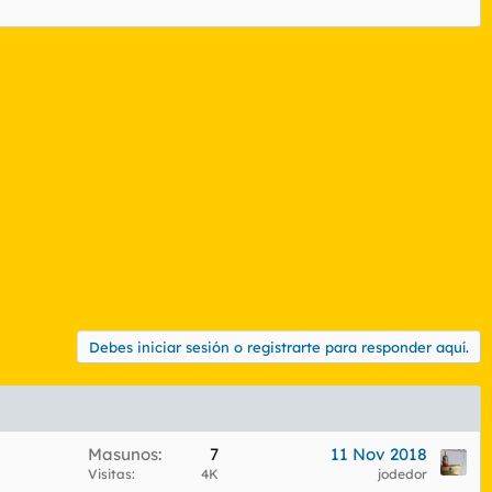
Debes iniciar sesión o registrarte para responder aquí.
Masunos
7
11 Nov 2018
Visitas
4K
jodedor