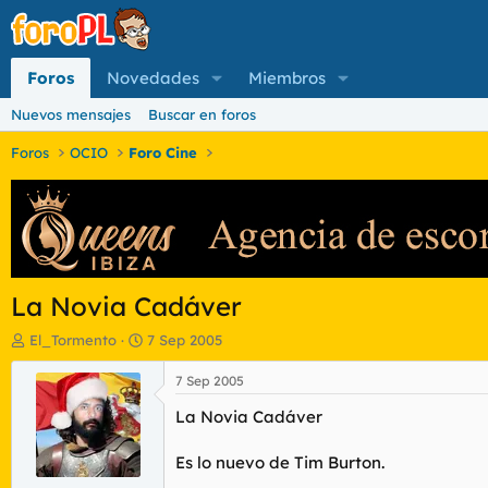
Foros
Novedades
Miembros
Nuevos mensajes
Buscar en foros
Foros
OCIO
Foro Cine
La Novia Cadáver
I
F
El_Tormento
7 Sep 2005
n
e
i
c
7 Sep 2005
c
h
La Novia Cadáver
i
a
a
d
d
e
Es lo nuevo de Tim Burton.
o
i