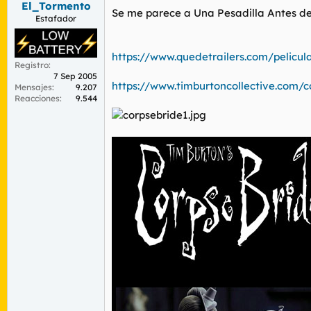
El_Tormento
r
n
Se me parece a Una Pesadilla Antes d
d
i
Estafador
e
c
l
i
t
o
https://www.quedetrailers.com/pelicu
Registro
e
7 Sep 2005
m
https://www.timburtoncollective.com/c
Mensajes
9.207
a
Reacciones
9.544