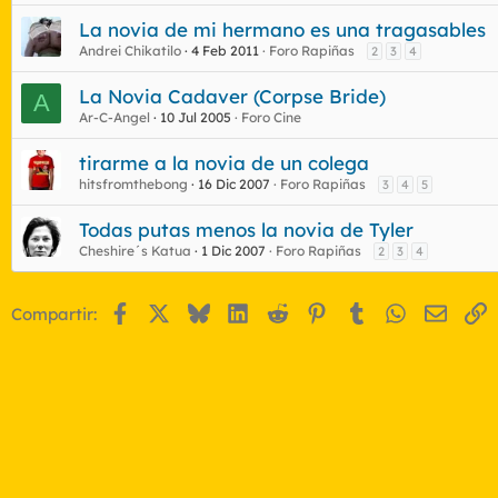
La novia de mi hermano es una tragasables
Andrei Chikatilo
4 Feb 2011
Foro Rapiñas
2
3
4
La Novia Cadaver (Corpse Bride)
A
Ar-C-Angel
10 Jul 2005
Foro Cine
tirarme a la novia de un colega
hitsfromthebong
16 Dic 2007
Foro Rapiñas
3
4
5
Todas putas menos la novia de Tyler
Cheshire´s Katua
1 Dic 2007
Foro Rapiñas
2
3
4
Facebook
X
Bluesky
LinkedIn
Reddit
Pinterest
Tumblr
WhatsApp
Email
E
Compartir: