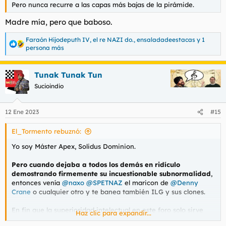
Pero nunca recurre a las capas más bajas de la pirámide.
Madre mía, pero que baboso.
Faraón Hijodeputh IV
,
el re NAZI do.
,
ensaladadeestacas
y 1
R
persona más
e
a
c
Tunak Tunak Tun
c
Sucioindio
i
o
n
e
12 Ene 2023
#15
s
:
El_Tormento rebuznó:
Yo soy Máster Apex, Solidus Dominion.
Pero cuando dejaba a todos los demás en ridículo
demostrando firmemente su incuestionable subnormalidad
,
entonces venía
@naxo
@SPETNAZ
el maricon de
@Denny
Crane
o cualquier otro y te banea también ILG y sus clones.
En fin que la superioridad intelectual en este foro solo sirve
Haz clic para expandir...
para generar odio y desprecio. Más aún si es superioridad