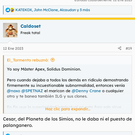
Editado cobardemente:
12 Ene 2023
KATEKOX
,
John McClane
,
Alcaudon
y 3 más
R
e
a
Caldoset
c
c
Freak total
i
o
n
12 Ene 2023
#19
e
s
El_Tormento rebuznó:
:
Yo soy Máster Apex, Solidus Dominion.
Pero cuando dejaba a todos los demás en ridículo demostrando
firmemente su incuestionable subnormalidad, entonces venía
@naxo
@SPETNAZ
el maricon de
@Denny Crane
o cualquier
otro y te banea también ILG y sus clones.
En fin que la superioridad intelectual en este foro solo sirve
Haz clic para expandir...
para generar odio y desprecio. Más aún si es superioridad
ideológica y de interpretación social
Cesar, del Planeta de los Simios, no le daba ni el puesto de
palanganero.