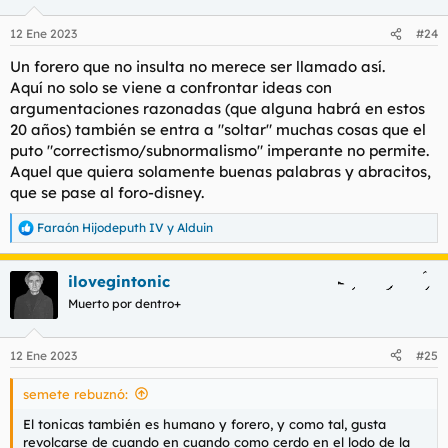
o
n
12 Ene 2023
#24
e
s
Un forero que no insulta no merece ser llamado así.
:
Aquí no solo se viene a confrontar ideas con
argumentaciones razonadas (que alguna habrá en estos
20 años) también se entra a "soltar" muchas cosas que el
puto "correctismo/subnormalismo" imperante no permite.
Aquel que quiera solamente buenas palabras y abracitos,
que se pase al foro-disney.
Faraón Hijodeputh IV
y
Alduin
R
e
a
ilovegintonic
c
c
Muerto por dentro+
i
o
n
12 Ene 2023
#25
e
s
semete rebuznó:
:
El tonicas también es humano y forero, y como tal, gusta
revolcarse de cuando en cuando como cerdo en el lodo de la