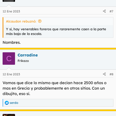
12 Ene 2023
#7
Alcaudon rebuznó:
Y sí, hay venerables foreros que rararemente caen a la parte
más baja de la escala.
Nombres.
Carradine
C
Frikazo
12 Ene 2023
#8
Vamos que dice lo mismo que decían hace 2500 años o
mas en Grecia y probablemente en otros sitios. Con un
dibujito, eso si.
serdo
R
e
a