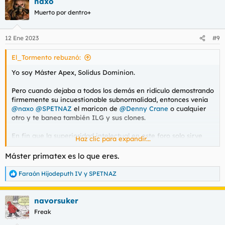
naxo
c
c
Muerto por dentro+
i
o
n
12 Ene 2023
#9
e
s
El_Tormento rebuznó:
:
Yo soy Máster Apex, Solidus Dominion.
Pero cuando dejaba a todos los demás en ridículo demostrando
firmemente su incuestionable subnormalidad, entonces venía
@naxo
@SPETNAZ
el maricon de
@Denny Crane
o cualquier
otro y te banea también ILG y sus clones.
En fin que la superioridad intelectual en este foro solo sirve
Haz clic para expandir...
para generar odio y desprecio. Más aún si es superioridad
ideológica y de interpretación social
Máster primatex es lo que eres.
Faraón Hijodeputh IV
y
SPETNAZ
R
e
a
navorsuker
c
c
Freak
i
o