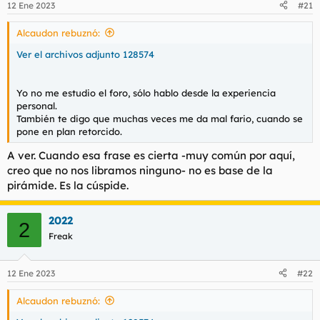
12 Ene 2023
#21
e
s
Alcaudon rebuznó:
:
Ver el archivos adjunto 128574
Yo no me estudio el foro, sólo hablo desde la experiencia
personal.
También te digo que muchas veces me da mal fario, cuando se
pone en plan retorcido.
A ver. Cuando esa frase es cierta -muy común por aquí,
creo que no nos libramos ninguno- no es base de la
pirámide. Es la cúspide.
2022
2
Freak
12 Ene 2023
#22
Alcaudon rebuznó: