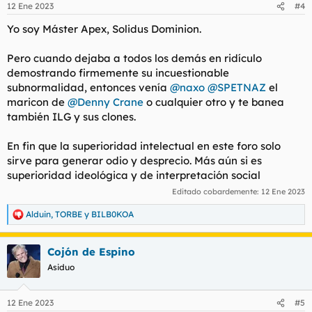
12 Ene 2023
#4
e
s
Yo soy Máster Apex, Solidus Dominion.
:
Pero cuando dejaba a todos los demás en ridículo
demostrando firmemente su incuestionable
subnormalidad, entonces venía
@naxo
@SPETNAZ
el
maricon de
@Denny Crane
o cualquier otro y te banea
también ILG y sus clones.
En fin que la superioridad intelectual en este foro solo
sirve para generar odio y desprecio. Más aún si es
superioridad ideológica y de interpretación social
Editado cobardemente:
12 Ene 2023
Alduin
,
TORBE
y
BILB0KOA
R
e
a
Cojón de Espino
c
c
Asiduo
i
o
n
12 Ene 2023
#5
e