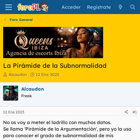
Acceder
Regístrate
Foro General
La Pirámide de la Subnormalidad
I
F
Alcaudon
12 Ene 2023
n
e
i
c
Alcaudon
c
h
Freak
i
a
a
d
d
e
12 Ene 2023
#1
o
i
r
n
No os voy a meter el ladrillo con muchos datos.
d
i
Se llama 'Pirámide de la Argumentación', pero yo la uso
e
c
para conocer el grado de subnormalidad de mis
l
i