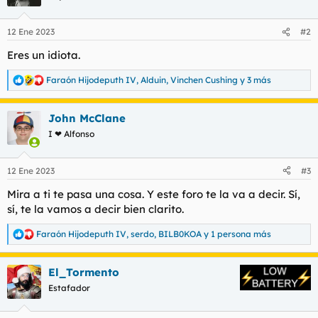
i
o
n
12 Ene 2023
#2
e
s
Eres un idiota.
:
Faraón Hijodeputh IV
,
Alduin
,
Vinchen Cushing
y 3 más
R
e
a
John McClane
c
c
I ❤ Alfonso
i
o
n
12 Ene 2023
#3
e
s
Mira a ti te pasa una cosa. Y este foro te la va a decir. Sí,
:
sí, te la vamos a decir bien clarito.
Faraón Hijodeputh IV
,
serdo
,
BILB0KOA
y 1 persona más
R
e
a
El_Tormento
c
c
Estafador
i
o
n