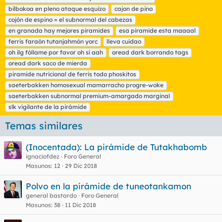
q
bilbokoa en pleno ataque esquizo
cajon de pino
u
cojón de espino = el subnormal del cabezas
e
t
en granada hay mejores piramides
esa piramide esta maaaal
a
ferris faraón tutanjahmón yorc
lleva cuidao
s
oh ilg fóllame por favor oh sí aah
oread dark borrando tags
oread dark saco de mierda
piramide nutricional de ferris todo phoskitos
saeterbakken homosexual mamarracho progre-woke
saeterbakken subnormal premium-amargado marginal
slk vigilante de la pirámide
Temas similares
(Inocentada): La pirámide de Tutakhabomb
ignaciofdez
Foro General
Masunos
12
29 Dic 2018
Polvo en la pirámide de tuneotankamon
general bastardo
Foro General
Masunos
38
11 Dic 2018