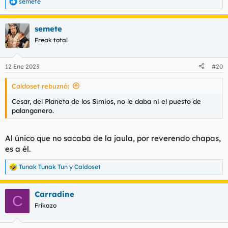
semete
R
e
a
semete
c
c
Freak total
i
o
n
12 Ene 2023
#20
e
s
Caldoset rebuznó:
:
Cesar, del Planeta de los Simios, no le daba ni el puesto de
palanganero.
Al único que no sacaba de la jaula, por reverendo chapas,
es a él.
Tunak Tunak Tun
y
Caldoset
R
e
a
Carradine
c
C
c
Frikazo
i
o
n