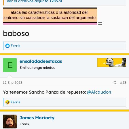
Ver el archivos adjunto 128574
=
baboso
Ferris
R
e
a
ensaladadeestacas
c
E
c
Emiliou tengo miedou
i
o
n
12 Ene 2023
#23
e
s
Ya tenemos Sancho Panza de repuesto:
@Alcaudon
:
Ferris
R
e
a
James Moriarty
c
c
Freak
i