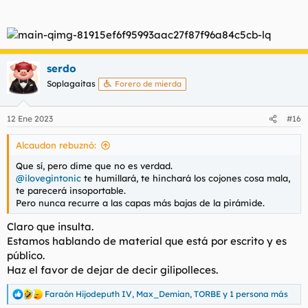
ideológica y de interpretación social
serdo
Soplagaitas
Forero de mierda
12 Ene 2023
#16
Alcaudon rebuznó:
Que sí, pero dime que no es verdad.
@ilovegintonic
te humillará, te hinchará los cojones cosa mala,
te parecerá insoportable.
Pero nunca recurre a las capas más bajas de la pirámide.
Claro que insulta.
Estamos hablando de material que está por escrito y es
público.
Haz el favor de dejar de decir gilipolleces.
Faraón Hijodeputh IV
,
Max_Demian
,
TORBE
y 1 persona más
R