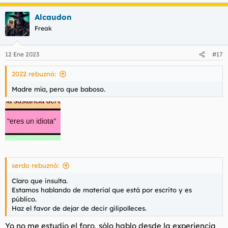
e
a
Alcaudon
c
c
Freak
i
o
n
12 Ene 2023
#17
e
s
2022 rebuznó:
:
Madre mía, pero que baboso.
serdo rebuznó:
Claro que insulta.
Estamos hablando de material que está por escrito y es
público.
Haz el favor de dejar de decir gilipolleces.
Yo no me estudio el foro, sólo hablo desde la experiencia