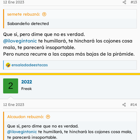
12 Ene 2023
#13
e
s
semete rebuznó:
:
Sabandeño detected
Que sí, pero dime que no es verdad.
@ilovegintonic
te humillará, te hinchará los cojones cosa
mala, te parecerá insoportable.
Pero nunca recurre a las capas más bajas de la pirámide.
ensaladadeestacas
R
e
a
2022
c
2
c
Freak
i
o
n
12 Ene 2023
#14
e
s
Alcaudon rebuznó:
:
Que sí, pero dime que no es verdad.
@ilovegintonic
te humillará, te hinchará los cojones cosa mala,
te parecerá insoportable.