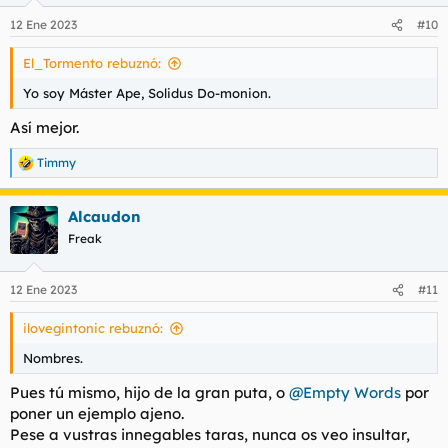
n
12 Ene 2023
#10
e
s
El_Tormento rebuznó:
:
Yo soy Máster Ape, Solidus Do-monion.
Así mejor.
Timmy
R
e
a
Alcaudon
c
c
Freak
i
o
n
12 Ene 2023
#11
e
s
ilovegintonic rebuznó:
:
Nombres.
Pues tú mismo, hijo de la gran puta, o
@Empty Words
por
poner un ejemplo ajeno.
Pese a vustras innegables taras, nunca os veo insultar,