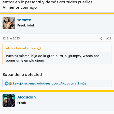
entrar en lo personal y demás actitudes pueriles.
Al menos conmigo.
semete
Freak total
12 Ene 2023
#12
Alcaudon rebuznó:
Pues tú mismo, hijo de la gran puta, o @Empty Words por
poner un ejemplo ajeno
Sabandeño detected
kekojones
,
ensaladadeestacas
,
Alcaudon
y 2 más
R
e
a
Alcaudon
c
c
Freak
i
o
n