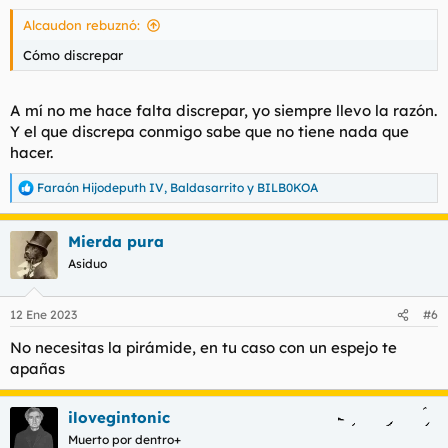
s
Alcaudon rebuznó:
:
Cómo discrepar
A mí no me hace falta discrepar, yo siempre llevo la razón.
Y el que discrepa conmigo sabe que no tiene nada que
hacer.
Faraón Hijodeputh IV
,
Baldasarrito
y
BILB0KOA
R
e
a
Mierda pura
c
c
Asiduo
i
o
n
12 Ene 2023
#6
e
s
No necesitas la pirámide, en tu caso con un espejo te
:
apañas
ilovegintonic
Muerto por dentro+