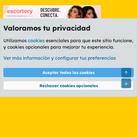
Valoramos tu privacidad
Utilizamos
cookies
esenciales para que este sitio funcione,
y cookies opcionales para mejorar tu experiencia.
Foro General
Ver más información y configurar tus preferencias
Cookies
PL OLDSTYLE AMARILLO
Cambiar fuente
Español (ES)
Arri
Aceptar todas las cookies
Contáctanos
Términos y reglas
Política de privacidad
Ayuda
R
Pie
S
Rechazar cookies opcionales
S
®
Community platform by XenForo
© 2010-2026 XenForo Ltd.