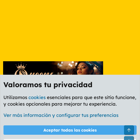
Valoramos tu privacidad
Utilizamos
cookies
esenciales para que este sitio funcione,
y cookies opcionales para mejorar tu experiencia.
Foro Ocio y Cultura
Ver más información y configurar tus preferencias
Cookies
PL OLDSTYLE AMARILLO
Cambiar fuente
Español (ES)
Arri
Aceptar todas las cookies
Contáctanos
Términos y reglas
Política de privacidad
Ayuda
R