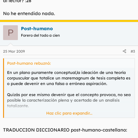
al lector? :28
No he entendido nada.
Post-humano
P
Forero del todo a cien
25 Mar 2009
#3
Post-humano rebuznó:
En un plano puramente conceptual,la ideación de una teoría
corpuscular que totalice un maremagnum de tesis completa es
o puede devenir en una falsa o errónea aspiración.
Quizás por ese mismo devenir que el concepto provoca, no sea
posible la caracterización plena y acertada de un analisis
totalizante.
Haz clic para expandir...
Es el concepto de lo real el que aspira o predispone a ser
analizado por lo contingente;pero esa realidad
supuesta,seguramente empobrecida por una relatividad de
TRADUCCION DICCIONARIO post-humano-castellano:
pensamiento,se traduce en un ocaso completo,en una falsedad