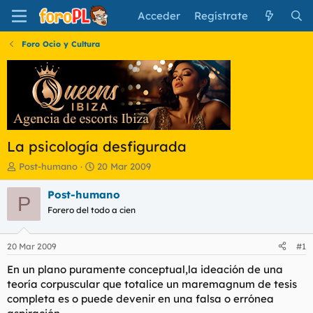
Acceder
Regístrate
Foro Ocio y Cultura
La psicología desfigurada
I
F
Post-humano
20 Mar 2009
n
e
i
c
Post-humano
P
c
h
Forero del todo a cien
i
a
a
d
d
e
20 Mar 2009
#1
o
i
r
n
En un plano puramente conceptual,la ideación de una
d
i
teoría corpuscular que totalice un maremagnum de tesis
e
c
completa es o puede devenir en una falsa o errónea
l
i