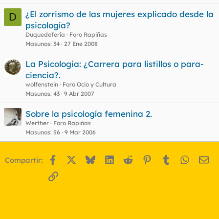
¿El zorrismo de las mujeres explicado desde la
D
psicología?
Duquedeferia
Foro Rapiñas
Masunos
34
27 Ene 2008
La Psicologia: ¿Carrera para listillos o para-
ciencia?.
wolfenstein
Foro Ocio y Cultura
Masunos
43
9 Abr 2007
Sobre la psicología femenina 2.
Werther
Foro Rapiñas
Masunos
56
9 Mar 2006
Facebook
X
Bluesky
LinkedIn
Reddit
Pinterest
Tumblr
WhatsA
Em
Compartir:
Enlace