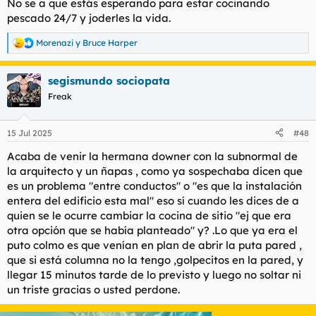
No se a que estás esperando para estar cocinando
pescado 24/7 y joderles la vida.
Morenazi
y
Bruce Harper
R
e
a
segismundo sociopata
c
c
Freak
i
o
n
15 Jul 2025
#48
e
s
Acaba de venir la hermana downer con la subnormal de
:
la arquitecto y un ñapas , como ya sospechaba dicen que
es un problema "entre conductos" o "es que la instalación
entera del edificio esta mal" eso sí cuando les dices de a
quien se le ocurre cambiar la cocina de sitio "ej que era
otra opción que se había planteado" y? .Lo que ya era el
puto colmo es que venían en plan de abrir la puta pared ,
que si está columna no la tengo ,golpecitos en la pared, y
llegar 15 minutos tarde de lo previsto y luego no soltar ni
un triste gracias o usted perdone.