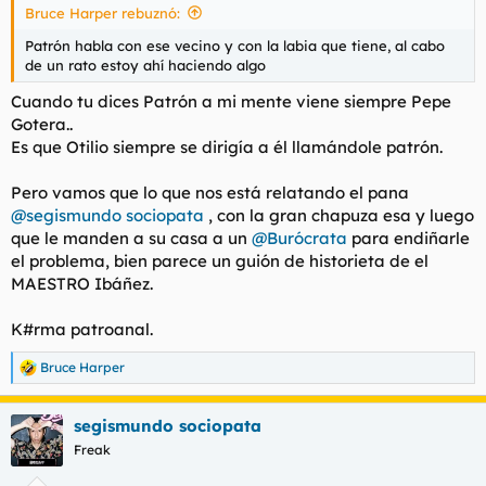
Bruce Harper rebuznó:
Patrón habla con ese vecino y con la labia que tiene, al cabo
de un rato estoy ahí haciendo algo
Cuando tu dices Patrón a mi mente viene siempre Pepe
Gotera..
Es que Otilio siempre se dirigía a él llamándole patrón.
Pero vamos que lo que nos está relatando el pana
@segismundo sociopata
, con la gran chapuza esa y luego
que le manden a su casa a un
@Burócrata
para endiñarle
el problema, bien parece un guión de historieta de el
MAESTRO Ibáñez.
K#rma patroanal.
Bruce Harper
R
e
a
segismundo sociopata
c
c
Freak
i
o