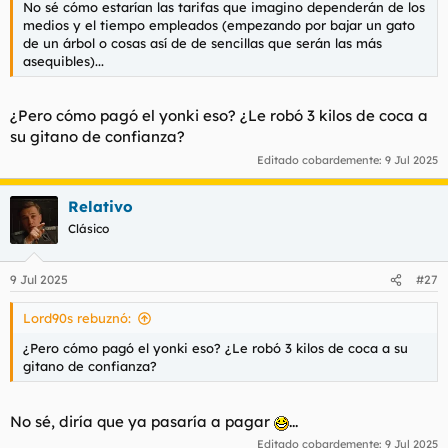
No sé cómo estarían las tarifas que imagino dependerán de los
l
i
medios y el tiempo empleados (empezando por bajar un gato
t
o
de un árbol o cosas así de de sencillas que serán las más
e
asequibles)...
m
a
¿Pero cómo pagó el yonki eso? ¿Le robó 3 kilos de coca a
su gitano de confianza?
Editado cobardemente:
9 Jul 2025
Relativo
Clásico
9 Jul 2025
#27
Lord90s rebuznó:
¿Pero cómo pagó el yonki eso? ¿Le robó 3 kilos de coca a su
gitano de confianza?
No sé, diría que ya pasaría a pagar
...
Editado cobardemente:
9 Jul 2025