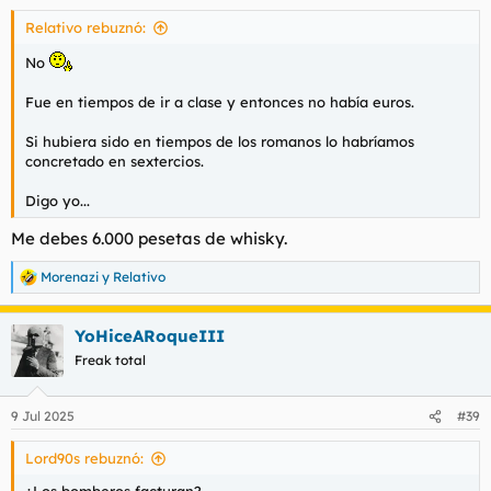
s
Relativo rebuznó:
:
No
Fue en tiempos de ir a clase y entonces no había euros.
Si hubiera sido en tiempos de los romanos lo habríamos
concretado en sextercios.
Digo yo...
Me debes 6.000 pesetas de whisky.
Morenazi
y
Relativo
R
e
a
YoHiceARoqueIII
c
c
Freak total
i
o
n
9 Jul 2025
#39
e
s
Lord90s rebuznó:
: