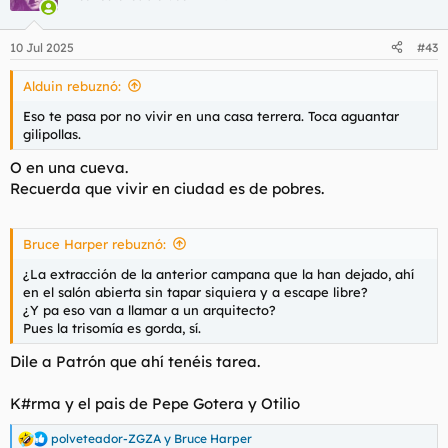
i
o
n
10 Jul 2025
#43
e
s
Alduin rebuznó:
:
Eso te pasa por no vivir en una casa terrera. Toca aguantar
gilipollas.
O en una cueva.
Recuerda que vivir en ciudad es de pobres.
Bruce Harper rebuznó:
¿La extracción de la anterior campana que la han dejado, ahí
en el salón abierta sin tapar siquiera y a escape libre?
¿Y pa eso van a llamar a un arquitecto?
Pues la trisomía es gorda, sí.
Dile a Patrón que ahí tenéis tarea.
K#rma y el pais de Pepe Gotera y Otilio
polveteador-ZGZA
y
Bruce Harper
R