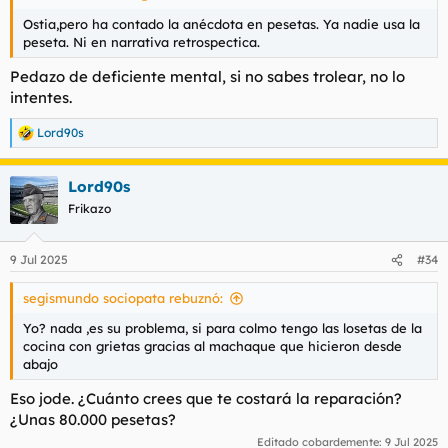
Ostia,pero ha contado la anécdota en pesetas. Ya nadie usa la
peseta. Ni en narrativa retrospectica.
Pedazo de deficiente mental, si no sabes trolear, no lo
intentes.
Lord90s
R
e
a
Lord90s
c
c
Frikazo
i
o
n
9 Jul 2025
#34
e
s
segismundo sociopata rebuznó:
:
Yo? nada ,es su problema, si para colmo tengo las losetas de la
cocina con grietas gracias al machaque que hicieron desde
abajo
Eso jode. ¿Cuánto crees que te costará la reparación?
¿Unas 80.000 pesetas?
Editado cobardemente:
9 Jul 2025