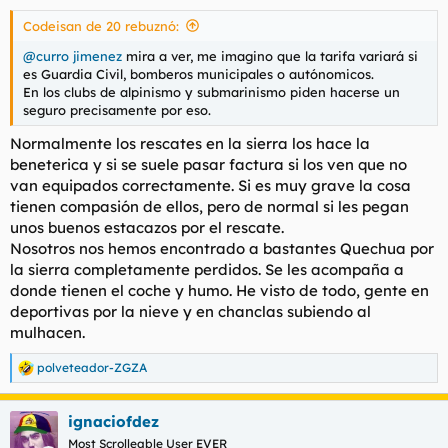
Codeisan de 20 rebuznó:
@curro jimenez
mira a ver, me imagino que la tarifa variará si
es Guardia Civil, bomberos municipales o autónomicos.
En los clubs de alpinismo y submarinismo piden hacerse un
seguro precisamente por eso.
Normalmente los rescates en la sierra los hace la
beneterica y si se suele pasar factura si los ven que no
van equipados correctamente. Si es muy grave la cosa
tienen compasión de ellos, pero de normal si les pegan
unos buenos estacazos por el rescate.
Nosotros nos hemos encontrado a bastantes Quechua por
la sierra completamente perdidos. Se les acompaña a
donde tienen el coche y humo. He visto de todo, gente en
deportivas por la nieve y en chanclas subiendo al
mulhacen.
polveteador-ZGZA
R
e
a
ignaciofdez
c
c
Most Scrolleable User EVER