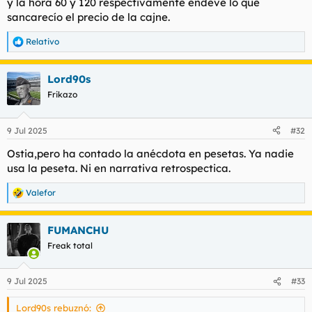
y la hora 60 y 120 respectivamente endevé lo que
sancarecío el precio de la cajne.
Relativo
R
e
a
Lord90s
c
c
Frikazo
i
o
n
9 Jul 2025
#32
e
s
Ostia,pero ha contado la anécdota en pesetas. Ya nadie
:
usa la peseta. Ni en narrativa retrospectica.
Valefor
R
e
a
FUMANCHU
c
c
Freak total
i
o
n
9 Jul 2025
#33
e
s
Lord90s rebuznó:
: