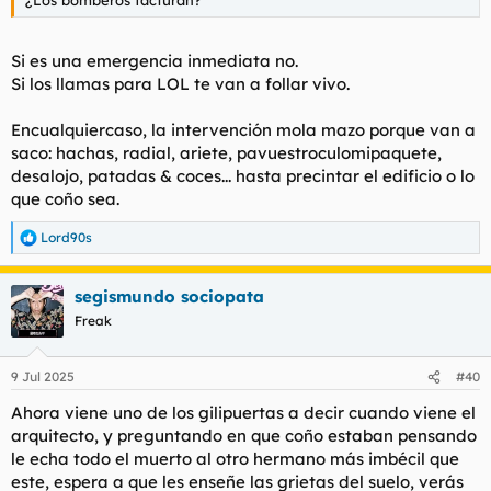
¿Los bomberos facturan?
Si es una emergencia inmediata no.
Si los llamas para LOL te van a follar vivo.
Encualquiercaso, la intervención mola mazo porque van a
saco: hachas, radial, ariete, pavuestroculomipaquete,
desalojo, patadas & coces... hasta precintar el edificio o lo
que coño sea.
Lord90s
R
e
a
segismundo sociopata
c
c
Freak
i
o
n
9 Jul 2025
#40
e
s
Ahora viene uno de los gilipuertas a decir cuando viene el
:
arquitecto, y preguntando en que coño estaban pensando
le echa todo el muerto al otro hermano más imbécil que
este, espera a que les enseñe las grietas del suelo, verás