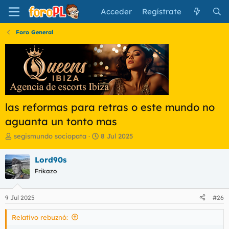
Acceder
Regístrate
Foro General
las reformas para retras o este mundo no
aguanta un tonto mas
I
F
segismundo sociopata
8 Jul 2025
n
e
i
c
Lord90s
c
h
Frikazo
i
a
a
d
d
e
9 Jul 2025
#26
o
i
r
n
Relativo rebuznó:
d
i
e
c