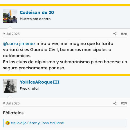
Codeisan de 20
Muerto por dentro
9 Jul 2025
#28
@curro jimenez
mira a ver, me imagino que la tarifa
variará si es Guardia Civil, bomberos municipales o
autónomicos.
En los clubs de alpinismo y submarinismo piden hacerse un
seguro precisamente por eso.
YoHiceARoqueIII
Freak total
9 Jul 2025
#29
Fóllatelos.
Me lo dijo Pérez
y
John McClane
R
e