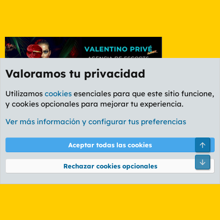
Valoramos tu privacidad
Utilizamos
cookies
esenciales para que este sitio funcione,
y cookies opcionales para mejorar tu experiencia.
Foro General
Ver más información y configurar tus preferencias
Cookies
PL OLDSTYLE AMARILLO
Cambiar fuente
Español (ES)
Arri
Aceptar todas las cookies
Contáctanos
Términos y reglas
Política de privacidad
Ayuda
R
Pie
S
Rechazar cookies opcionales
S
®
Community platform by XenForo
© 2010-2026 XenForo Ltd.