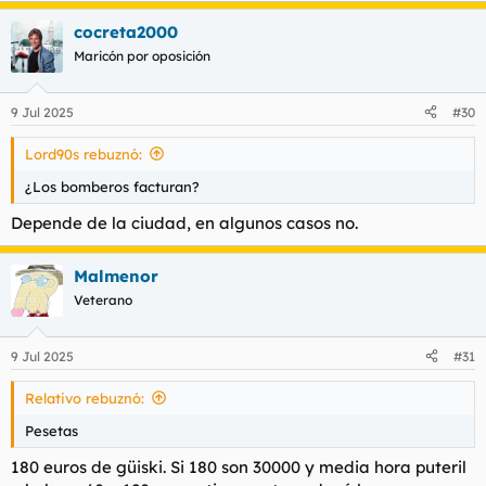
a
cocreta2000
c
c
Maricón por oposición
i
o
n
9 Jul 2025
#30
e
s
Lord90s rebuznó:
:
¿Los bomberos facturan?
Depende de la ciudad, en algunos casos no.
Malmenor
Veterano
9 Jul 2025
#31
Relativo rebuznó:
Pesetas
180 euros de güiski. Si 180 son 30000 y media hora puteril