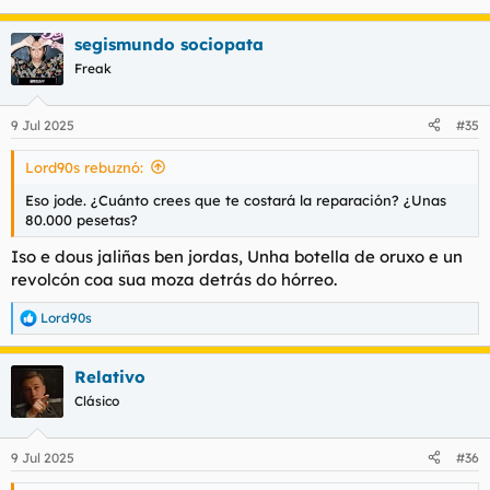
segismundo sociopata
Freak
9 Jul 2025
#35
Lord90s rebuznó:
Eso jode. ¿Cuánto crees que te costará la reparación? ¿Unas
80.000 pesetas?
Iso e dous jaliñas ben jordas, Unha botella de oruxo e un
revolcón coa sua moza detrás do hórreo.
Lord90s
R
e
a
Relativo
c
c
Clásico
i
o
n
9 Jul 2025
#36
e
s