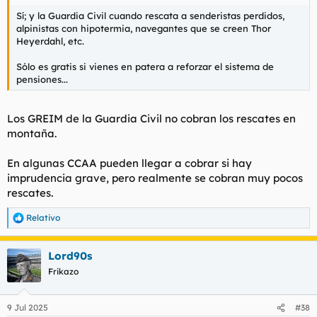
Sí; y la Guardia Civil cuando rescata a senderistas perdidos,
alpinistas con hipotermia, navegantes que se creen Thor
Heyerdahl, etc.
Sólo es gratis si vienes en patera a reforzar el sistema de
pensiones...
Los GREIM de la Guardia Civil no cobran los rescates en
montaña.
En algunas CCAA pueden llegar a cobrar si hay
imprudencia grave, pero realmente se cobran muy pocos
rescates.
Relativo
R
e
a
Lord90s
c
c
Frikazo
i
o
n
9 Jul 2025
#38
e