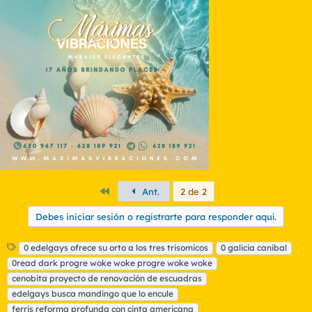
Primero
Ant.
2 de 2
Debes iniciar sesión o registrarte para responder aquí.
E
0 edelgays ofrece su orto a los tres trisomicos
0 galicia canibal
t
0read dark progre woke woke progre woke woke
i
cenobita proyecto de renovación de escuadras
q
edelgays busca mandingo que lo encule
u
ferris reforma profunda con cinta americana
e