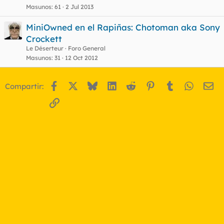
Masunos
61
2 Jul 2013
MiniOwned en el Rapiñas: Chotoman aka Sony
Crockett
Le Déserteur
Foro General
Masunos
31
12 Oct 2012
Facebook
X
Bluesky
LinkedIn
Reddit
Pinterest
Tumblr
WhatsA
Em
Compartir:
Enlace