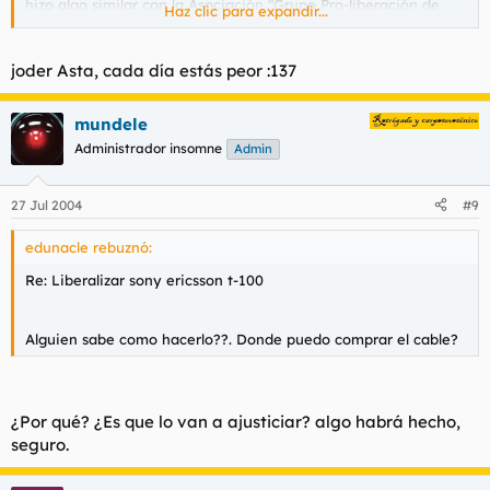
hizo algo similar con la Asociación "Grupo Pro-liberación de
Haz clic para expandir...
Enanos de Jardín", pero con los móviles nadie había tenido los
cojones suficientes.
joder Asta, cada día estás peor :137
MI MÁS EFUSIVO RECONOCIMIENTO
Es usted un santo varón...
mundele
Administrador insomne
Admin
27 Jul 2004
#9
edunacle rebuznó:
Re: Liberalizar sony ericsson t-100
Alguien sabe como hacerlo??. Donde puedo comprar el cable?
¿Por qué? ¿Es que lo van a ajusticiar? algo habrá hecho,
seguro.