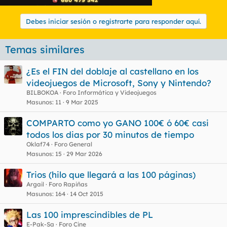
Debes iniciar sesión o registrarte para responder aquí.
Temas similares
¿Es el FIN del doblaje al castellano en los
videojuegos de Microsoft, Sony y Nintendo?
BILBOKOA
Foro Informática y Videojuegos
Masunos
11
9 Mar 2025
COMPARTO como yo GANO 100€ ó 60€ casi
todos los dias por 30 minutos de tiempo
Oklaf74
Foro General
Masunos
15
29 Mar 2026
Trios (hilo que llegará a las 100 páginas)
Argail
Foro Rapiñas
Masunos
164
14 Oct 2015
Las 100 imprescindibles de PL
E-Pak-Sa
Foro Cine