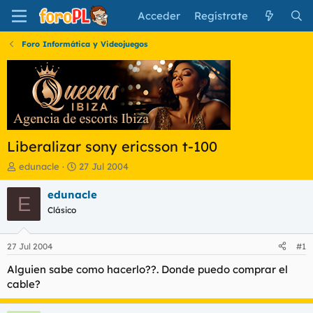
Acceder
Regístrate
Foro Informática y Videojuegos
Liberalizar sony ericsson t-100
I
F
edunacle
27 Jul 2004
n
e
i
c
edunacle
E
c
h
Clásico
i
a
a
d
d
e
27 Jul 2004
#1
o
i
r
n
Alguien sabe como hacerlo??. Donde puedo comprar el
d
i
cable?
e
c
l
i