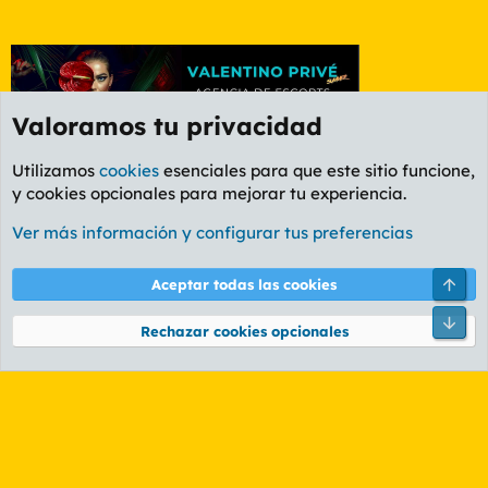
Valoramos tu privacidad
Utilizamos
cookies
esenciales para que este sitio funcione,
y cookies opcionales para mejorar tu experiencia.
Foro Informática y Videojuegos
Ver más información y configurar tus preferencias
Cookies
PL OLDSTYLE AMARILLO
Cambiar fuente
Español (ES)
Arri
Aceptar todas las cookies
Contáctanos
Términos y reglas
Política de privacidad
Ayuda
R
Pie
S
Rechazar cookies opcionales
S
®
Community platform by XenForo
© 2010-2026 XenForo Ltd.