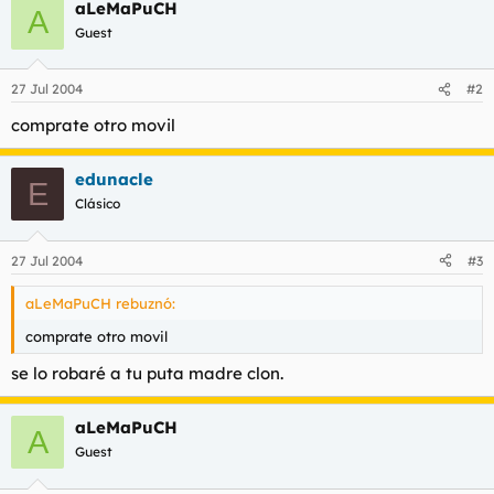
t
o
aLeMaPuCH
A
e
Guest
m
a
27 Jul 2004
#2
comprate otro movil
edunacle
E
Clásico
27 Jul 2004
#3
aLeMaPuCH rebuznó:
comprate otro movil
se lo robaré a tu puta madre clon.
aLeMaPuCH
A
Guest