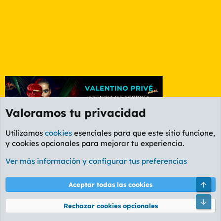
Valoramos tu privacidad
Utilizamos
cookies
esenciales para que este sitio funcione,
y cookies opcionales para mejorar tu experiencia.
Foro General
Ver más información y configurar tus preferencias
Cookies
PL OLDSTYLE AMARILLO
Cambiar fuente
Español (ES)
Arri
Aceptar todas las cookies
Contáctanos
Términos y reglas
Política de privacidad
Ayuda
R
Pie
S
Rechazar cookies opcionales
S
®
Community platform by XenForo
© 2010-2026 XenForo Ltd.