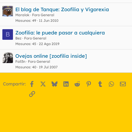
El blog de Tanque: Zoofília y Vigorexia
Maralok
Foro General
Masunos
49
11 Jun 2010
Zoofilia: le puede pasar a cualquiera
B
Bez
Foro General
Masunos
45
22 Ago 2019
Ovejas online [zoofilia inside]
Fall3n
Foro General
Masunos
40
19 Jul 2007
Facebook
X
Bluesky
LinkedIn
Reddit
Pinterest
Tumblr
WhatsA
Em
Compartir:
Enlace