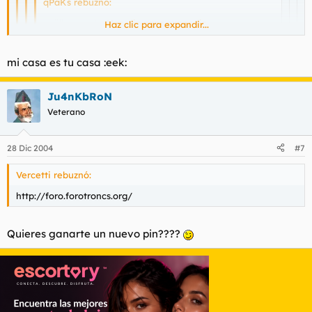
qPaKs rebuznó:
pajillero :eek:
Haz clic para expandir...
Haz clic para expandir...
Haz clic para expandir...
no tienes nariz :eek:
Haz clic para expandir...
mi casa es tu casa :eek:
Llevame a neverlan y consigueme unas pequeñinas :eek:
tus gafas molan :eek:
Ju4nKbRoN
Veterano
28 Dic 2004
#7
Vercetti rebuznó:
http://foro.forotroncs.org/
Quieres ganarte un nuevo pin????