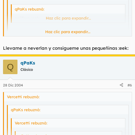
qPaKs rebuznó:
pajillero :eek:
Haz clic para expandir...
Haz clic para expandir...
no tienes nariz :eek:
Haz clic para expandir...
Llevame a neverlan y consigueme unas pequeñinas :eek:
tus gafas molan :eek:
qPaKs
Q
Clásico
28 Dic 2004
#6
Vercetti rebuznó:
qPaKs rebuznó:
Vercetti rebuznó: