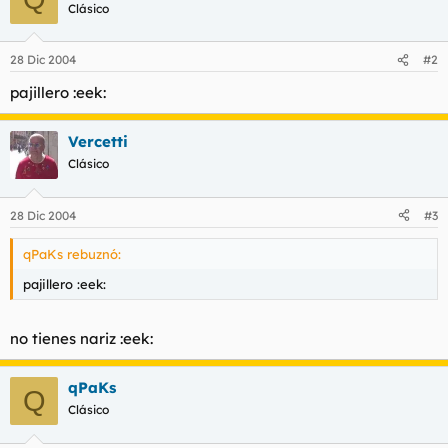
t
o
Clásico
e
m
a
28 Dic 2004
#2
pajillero :eek:
Vercetti
Clásico
28 Dic 2004
#3
qPaKs rebuznó:
pajillero :eek:
no tienes nariz :eek:
qPaKs
Q
Clásico