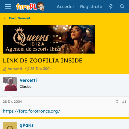
Acceder
Regístrate
Foro General
LINK DE ZOOFILIA INSIDE
I
F
Vercetti
28 Dic 2004
n
e
i
c
Vercetti
c
h
Clásico
i
a
a
d
d
e
28 Dic 2004
#1
o
i
r
n
https://foro.forotroncs.org/
d
i
e
c
qPaKs
l
i
Q