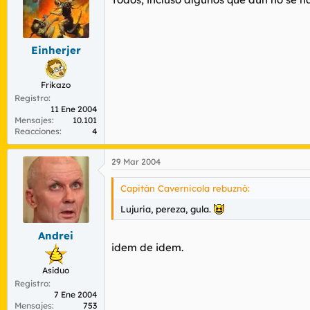
Einherjer
Frikazo
Registro
11 Ene 2004
Mensajes
10.101
Reacciones
4
29 Mar 2004
Capitán Cavernicola rebuznó:
Lujuria, pereza, gula.
Andrei
idem de idem.
Asiduo
Registro
7 Ene 2004
Mensajes
753