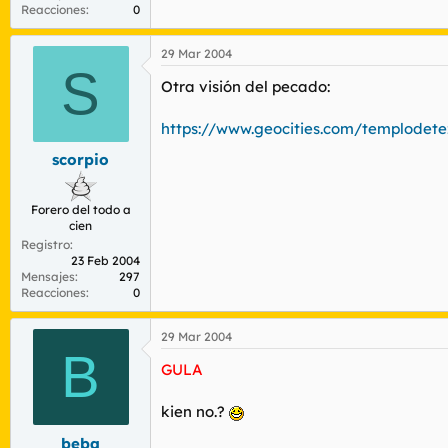
Reacciones
0
29 Mar 2004
S
Otra visión del pecado:
https://www.geocities.com/templodet
scorpio
Forero del todo a
cien
Registro
23 Feb 2004
Mensajes
297
Reacciones
0
29 Mar 2004
B
GULA
kien no.?
beba