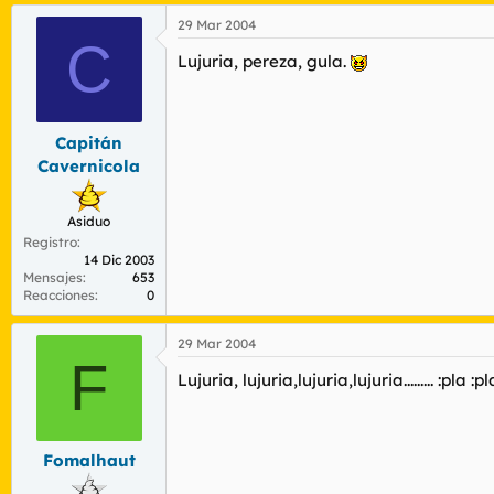
29 Mar 2004
C
Lujuria, pereza, gula.
Capitán
Cavernicola
Asiduo
Registro
14 Dic 2003
Mensajes
653
Reacciones
0
29 Mar 2004
F
Lujuria, lujuria,lujuria,lujuria......... :pla :pl
Fomalhaut