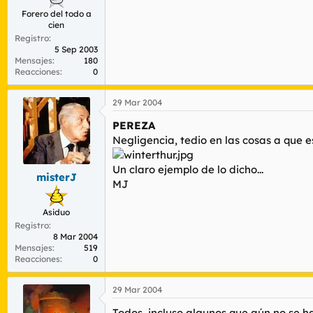
Forero del todo a
cien
Registro
5 Sep 2003
Mensajes
180
Reacciones
0
29 Mar 2004
PEREZA
Negligencia, tedio en las cosas a que 
Un claro ejemplo de lo dicho...
misterJ
MJ
Asiduo
Registro
8 Mar 2004
Mensajes
519
Reacciones
0
29 Mar 2004
Todos, incluso algunos que aún no se 