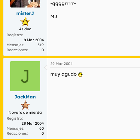
-ggggrrrrr-
misterJ
MJ
Asiduo
Registro
8 Mar 2004
Mensajes
519
Reacciones
0
29 Mar 2004
J
muy agudo
JackMan
Novato de mierda
Registro
28 Mar 2004
Mensajes
60
Reacciones
0