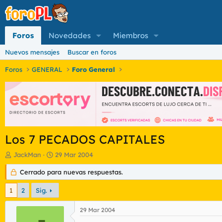
Foros
Novedades
Miembros
Nuevos mensajes
Buscar en foros
Foros
GENERAL
Foro General
Los 7 PECADOS CAPITALES
I
F
JackMan
29 Mar 2004
n
e
i
Cerrado para nuevas respuestas.
c
c
h
i
a
1
2
Sig.
a
d
d
e
29 Mar 2004
o
i