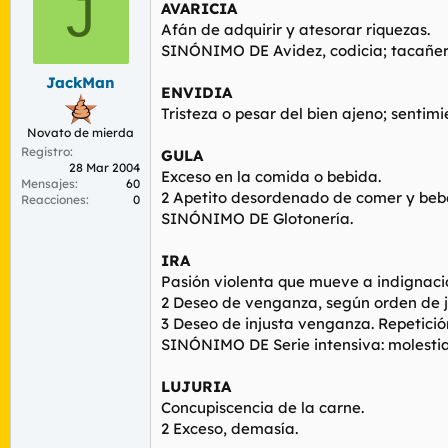
J
r
n
AVARICIA
d
i
Afán de adquirir y atesorar riquezas.
e
c
SINÓNIMO DE Avidez, codicia; tacañerí
l
i
t
o
JackMan
ENVIDIA
e
Tristeza o pesar del bien ajeno; senti
m
Novato de mierda
a
Registro
GULA
28 Mar 2004
Exceso en la comida o bebida.
Mensajes
60
2 Apetito desordenado de comer y bebe
Reacciones
0
SINÓNIMO DE Glotonería.
IRA
Pasión violenta que mueve a indignació
2 Deseo de venganza, según orden de ju
3 Deseo de injusta venganza. Repetici
SINÓNIMO DE Serie intensiva: molestia, e
LUJURIA
Concupiscencia de la carne.
2 Exceso, demasía.