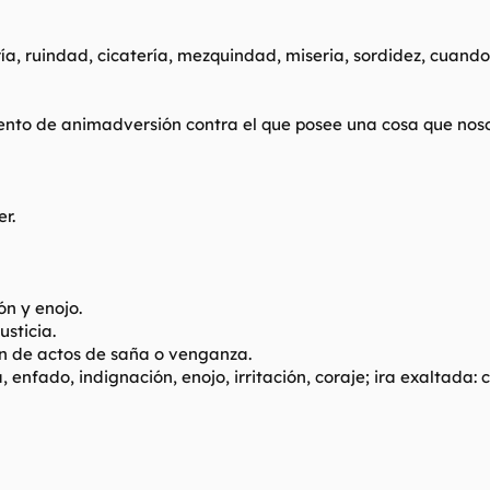
a, ruindad, cicatería, mezquindad, miseria, sordidez, cuando
miento de animadversión contra el que posee una cosa que nos
r.
n y enojo.
sticia.
ón de actos de saña o venganza.
nfado, indignación, enojo, irritación, coraje; ira exaltada: cól