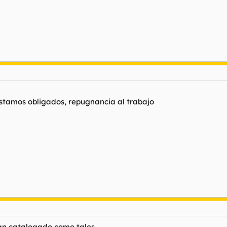
estamos obligados, repugnancia al trabajo
han catalogado como tales.