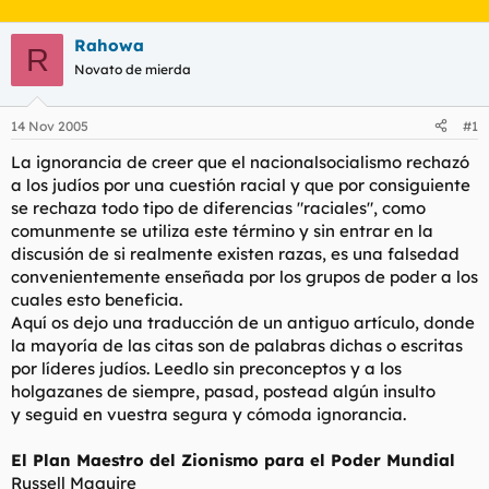
t
o
e
Rahowa
m
R
a
Novato de mierda
14 Nov 2005
#1
La ignorancia de creer que el nacionalsocialismo rechazó
a los judíos por una cuestión racial y que por consiguiente
se rechaza todo tipo de diferencias "raciales", como
comunmente se utiliza este término y sin entrar en la
discusión de si realmente existen razas, es una falsedad
convenientemente enseñada por los grupos de poder a los
cuales esto beneficia.
Aquí os dejo una traducción de un antiguo artículo, donde
la mayoría de las citas son de palabras dichas o escritas
por líderes judíos. Leedlo sin preconceptos y a los
holgazanes de siempre, pasad, postead algún insulto
y seguid en vuestra segura y cómoda ignorancia.
El Plan Maestro del Zionismo para el Poder Mundial
Russell Maguire