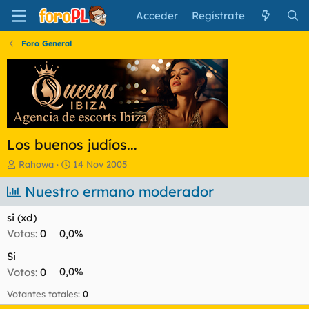
Acceder
Regístrate
Foro General
Los buenos judíos...
I
F
Rahowa
14 Nov 2005
n
e
i
Nuestro ermano moderador
c
c
h
i
a
si (xd)
a
d
Votos:
0
0,0%
d
e
o
i
Si
r
n
Votos:
0
0,0%
d
i
e
c
Votantes totales
0
l
i