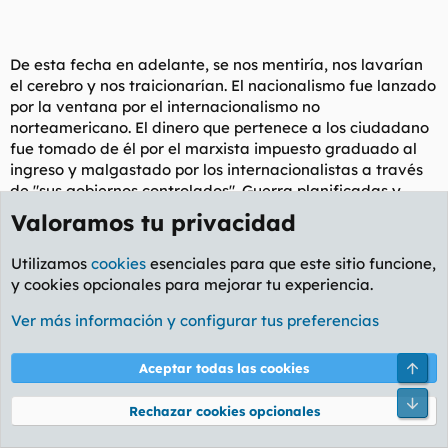
De esta fecha en adelante, se nos mentiría, nos lavarían
el cerebro y nos traicionarían. El nacionalismo fue lanzado
por la ventana por el internacionalismo no
norteamericano. El dinero que pertenece a los ciudadano
fue tomado de él por el marxista impuesto graduado al
ingreso y malgastado por los internacionalistas a través
de "sus gobiernos controlados". Guerra planificadas y
promovidas le siguieron.
Valoramos tu privacidad
Utilizamos
cookies
esenciales para que este sitio funcione,
y cookies opcionales para mejorar tu experiencia.
1914
Ver más información y configurar tus preferencias
Arri
Aceptar todas las cookies
1). Mientras los zionistas empujaba a Inglaterra a la
guerra, EE.UU. tenía en el crítico puesto de Constantinopla
Pie
Rechazar cookies opcionales
(Turquía) a Henry Morgenthau, como Embajador y a Louis
Einstein como ministro especial.