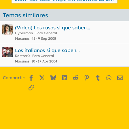
Temas similares
(Video) Los rusos sí que saben...
Hyperman
Foro General
Masunos
45
9 Sep 2005
Los italianos si que saben...
Rastrer0
Foro General
Masunos
10
17 Abr 2004
Facebook
X
Bluesky
LinkedIn
Reddit
Pinterest
Tumblr
WhatsA
Em
Compartir:
Enlace