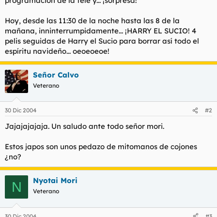
programación de la tele y... ¡sorpresa!
t
o
e
Hoy, desde las 11:30 de la noche hasta las 8 de la
m
a
mañana, inninterrumpidamente... ¡HARRY EL SUCIO! 4
pelis seguidas de Harry el Sucio para borrar así todo el
espíritu navideño... oeoeoeoe!
Señor Calvo
Veterano
30 Dic 2004
#2
Jajajajajaja. Un saludo ante todo señor mori.
Estos japos son unos pedazo de mitomanos de cojones
¿no?
Nyotai Mori
N
Veterano
30 Dic 2004
#3