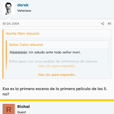
derek
Veterano
30 Dic 2004
#5
Nyotai Mori rebuznó:
Señor Calvo rebuznó:
Jajajajajaja. Un saludo ante todo señor mori.
Estos japos son unos pedazo de mitomanos de cojones
¿no?
Haz clic para expandir...
Haz clic para expandir...
Son los mejores.
PD: Harry acaba de soltarle al negro el discursito de que le va a
Esa es la primera escena de la primera pelicula de las 5.
volar la chorla con la magnun, la pipa más potente y tal.
no?
Richal
R
Guest