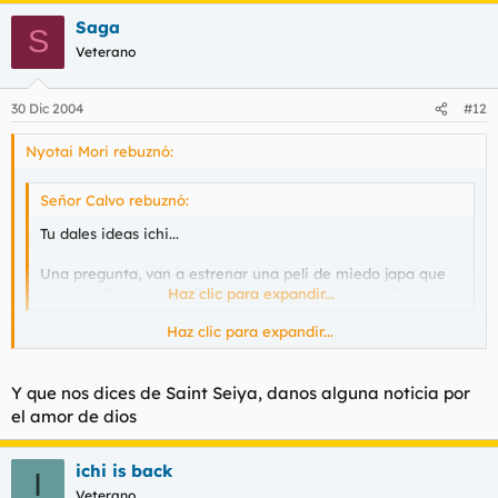
Saga
S
Veterano
30 Dic 2004
#12
Nyotai Mori rebuznó:
Señor Calvo rebuznó:
Tu dales ideas ichi...
Una pregunta, van a estrenar una peli de miedo japa que
se llama "la siguiente llamada" creo. ¿que tal esta?
Haz clic para expandir...
Haz clic para expandir...
Tenía entendido que era "Llamada perdida". Dicen que está
bastante bien. Una cosa entre "Ringu" y "La maldición".
Y que nos dices de Saint Seiya, danos alguna noticia por
Os recomiendo "Skyhigh", basada en un manga. La peli en sí
el amor de dios
no es muy buena, pero la idea origianal del manga, sí. Y Izuko
está tremenda.
ichi is back
I
Veterano