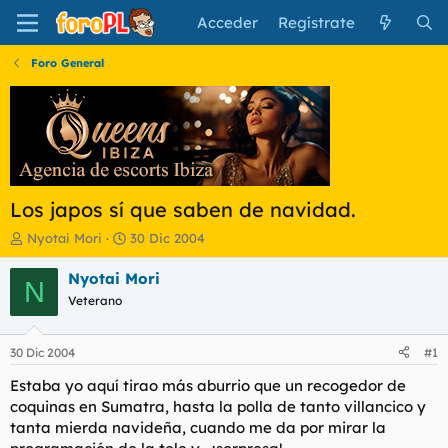
Acceder
Regístrate
Foro General
Los japos sí que saben de navidad.
I
F
Nyotai Mori
30 Dic 2004
n
e
i
c
Nyotai Mori
N
c
h
Veterano
i
a
a
d
d
e
30 Dic 2004
#1
o
i
r
n
Estaba yo aquí tirao más aburrio que un recogedor de
d
i
coquinas en Sumatra, hasta la polla de tanto villancico y
e
c
tanta mierda navideña, cuando me da por mirar la
l
i