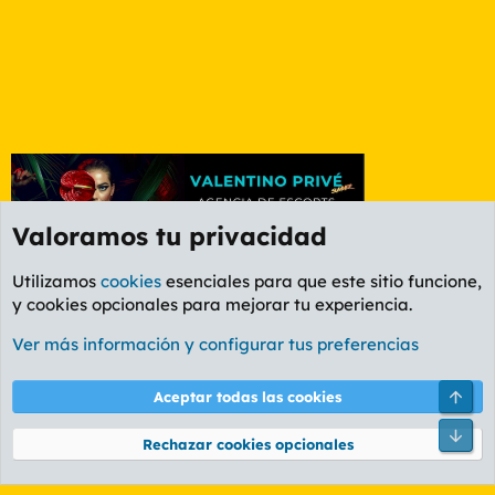
Valoramos tu privacidad
Utilizamos
cookies
esenciales para que este sitio funcione,
y cookies opcionales para mejorar tu experiencia.
Foro General
Ver más información y configurar tus preferencias
Cookies
PL OLDSTYLE AMARILLO
Cambiar fuente
Español (ES)
Arri
Aceptar todas las cookies
Contáctanos
Términos y reglas
Política de privacidad
Ayuda
R
Pie
S
Rechazar cookies opcionales
S
®
Community platform by XenForo
© 2010-2026 XenForo Ltd.