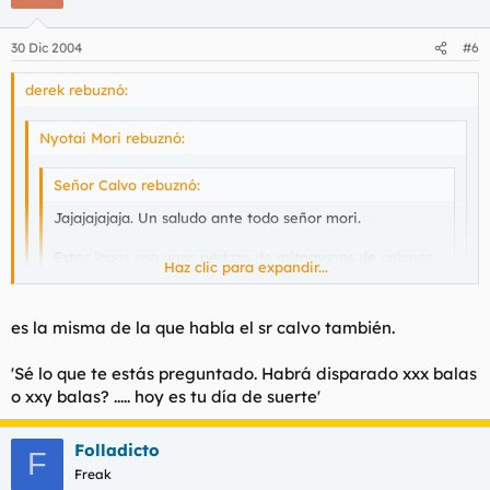
30 Dic 2004
#6
derek rebuznó:
Nyotai Mori rebuznó:
Señor Calvo rebuznó:
Jajajajajaja. Un saludo ante todo señor mori.
Estos japos son unos pedazo de mitomanos de cojones
Haz clic para expandir...
¿no?
Haz clic para expandir...
Haz clic para expandir...
es la misma de la que habla el sr calvo también.
Son los mejores.
Esa es la primera escena de la primera pelicula de las 5. no?
PD: Harry acaba de soltarle al negro el discursito de que le
'Sé lo que te estás preguntado. Habrá disparado xxx balas
va a volar la chorla con la magnun, la pipa más potente y
o xxy balas? ..... hoy es tu día de suerte'
tal.
Folladicto
F
Freak