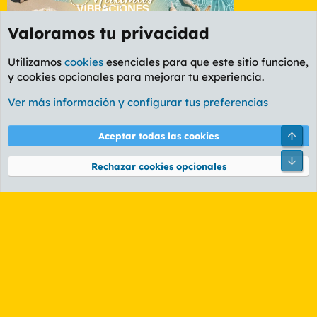
Valoramos tu privacidad
Utilizamos
cookies
esenciales para que este sitio funcione,
y cookies opcionales para mejorar tu experiencia.
Zaragoza
Ver más información y configurar tus preferencias
Cookies
PL OLDSTYLE AMARILLO
Cambiar fuente
Español (ES)
Arri
Aceptar todas las cookies
Contáctanos
Términos y reglas
Política de privacidad
Ayuda
R
Pie
S
Rechazar cookies opcionales
S
®
Community platform by XenForo
© 2010-2026 XenForo Ltd.