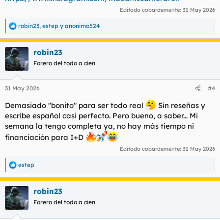
Editado cobardemente:
31 May 2026
robin23
,
estep
y
anonimo524
R
e
a
robin23
c
c
Forero del todo a cien
i
o
n
31 May 2026
#4
e
s
Demasiado "bonito" para ser todo real
Sin reseñas y
:
escribe español casi perfecto. Pero bueno, a saber... Mi
semana la tengo completa ya, no hay más tiempo ni
financiación para I+D
Editado cobardemente:
31 May 2026
estep
R
e
a
robin23
c
c
Forero del todo a cien
i
o