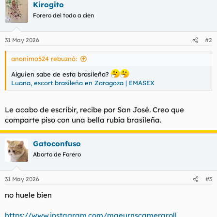
t
o
Kirogito
e
Forero del todo a cien
m
a
31 May 2026
#2
anonimo524 rebuznó:
Alguien sabe de esta brasileña?
Luana, escort brasileña en Zaragoza | EMASEX
Le acabo de escribir, recibe por San José. Creo que
comparte piso con una bella rubia brasileña.
Gatoconfuso
Aborto de Forero
31 May 2026
#3
no huele bien
https://www.instagram.com/maeurnscameraroll