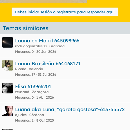
Debes iniciar sesión o registrarte para responder aquí.
Temas similares
Luana en Motril 645098966
rodrigogonzales08
Granada
Masunos
0
20 Jun 2026
Luana Brasileña 664468171
Ricoño
Valencia
Masunos
37
31 Jul 2026
Elisa 613966201
zeusand
Zaragoza
Masunos
0
1 Abr 2026
Luana aka Luna, "garota gostosa"-613755572
ajucles
Córdoba
Masunos
2
8 Oct 2025