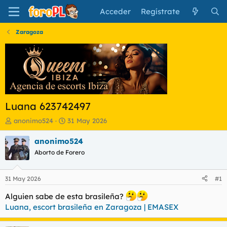
Acceder
Regístrate
Zaragoza
Luana 623742497
I
F
anonimo524
31 May 2026
n
e
i
c
anonimo524
c
h
Aborto de Forero
i
a
a
d
d
e
31 May 2026
#1
o
i
r
n
Alguien sabe de esta brasileña?
d
i
Luana, escort brasileña en Zaragoza | EMASEX
e
c
l
i