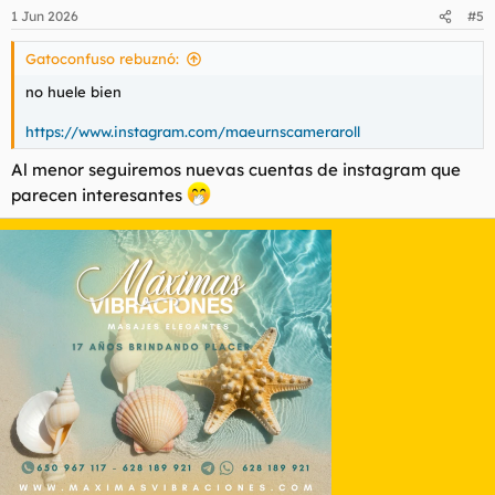
n
1 Jun 2026
#5
e
s
Gatoconfuso rebuznó:
:
no huele bien
https://www.instagram.com/maeurnscameraroll
Al menor seguiremos nuevas cuentas de instagram que
parecen interesantes