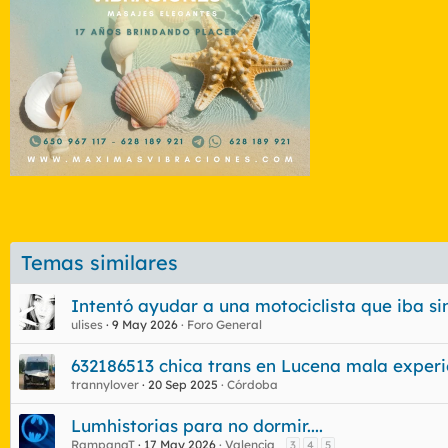
Temas similares
Intentó ayudar a una motociclista que iba sin 
ulises
9 May 2026
Foro General
632186513 chica trans en Lucena mala experi
trannylover
20 Sep 2025
Córdoba
Lumhistorias para no dormir....
RampanaT
17 May 2026
Valencia
3
4
5