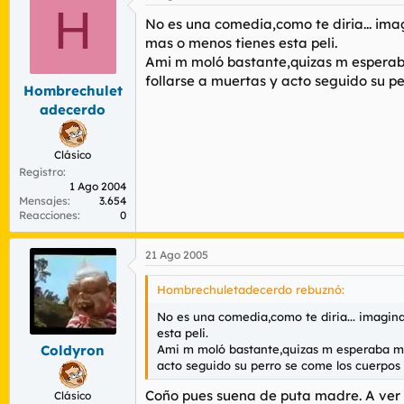
H
No es una comedia,como te diria... imag
mas o menos tienes esta peli.
Ami m moló bastante,quizas m esperab
follarse a muertas y acto seguido su pe
Hombrechulet
adecerdo
Clásico
Registro
1 Ago 2004
Mensajes
3.654
Reacciones
0
21 Ago 2005
Hombrechuletadecerdo rebuznó:
No es una comedia,como te diria... imagina
esta peli.
Ami m moló bastante,quizas m esperaba mu
Coldyron
acto seguido su perro se come los cuerpos 
Coño pues suena de puta madre. A ver s
Clásico