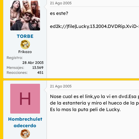
21 Ago 2005
es este?
ed2k://|file|Lucky.13.2004.DVDRip.Xv
TORBE
Frikazo
Registro
28 Abr 2003
Mensajes
13.569
Reacciones
451
21 Ago 2005
H
Nose cual es el link,yo la vi en dvd.Es
de la estanteria y miro el hueco de la p
Es lo mas la puta peli de Lucky.
Hombrechulet
adecerdo