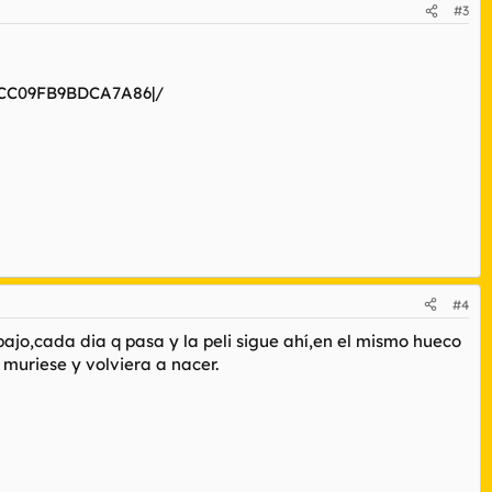
#3
91CC09FB9BDCA7A86|/
#4
abajo,cada dia q pasa y la peli sigue ahí,en el mismo hueco
 muriese y volviera a nacer.