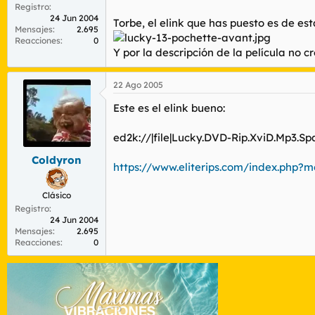
Registro
24 Jun 2004
Torbe, el elink que has puesto es de est
Mensajes
2.695
Reacciones
0
Y por la descripción de la película no c
22 Ago 2005
Este es el elink bueno:
ed2k://|file|Lucky.DVD-Rip.XviD.Mp3.S
Coldyron
https://www.eliterips.com/index.php?
Clásico
Registro
24 Jun 2004
Mensajes
2.695
Reacciones
0