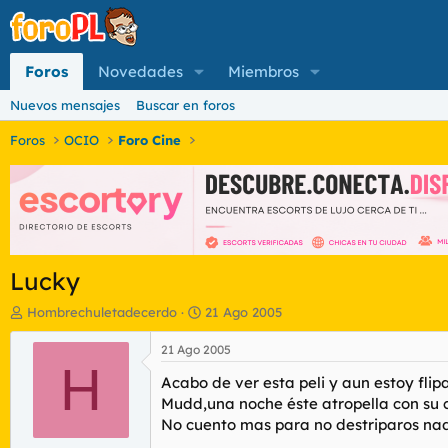
Foros
Novedades
Miembros
Nuevos mensajes
Buscar en foros
Foros
OCIO
Foro Cine
Lucky
I
F
Hombrechuletadecerdo
21 Ago 2005
n
e
i
c
21 Ago 2005
c
H
h
Acabo de ver esta peli y aun estoy fli
i
a
a
d
Mudd,una noche éste atropella con su c
d
e
No cuento mas para no destriparos na
o
i