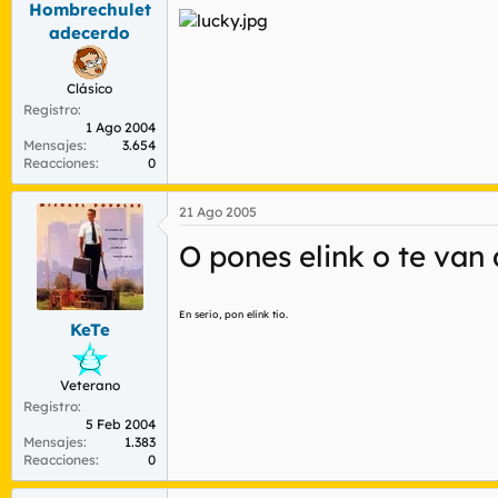
Hombrechulet
r
n
d
i
adecerdo
e
c
l
i
t
o
Clásico
e
Registro
1 Ago 2004
m
Mensajes
3.654
a
Reacciones
0
21 Ago 2005
O pones elink o te van a
En serio, pon elink tio.
KeTe
Veterano
Registro
5 Feb 2004
Mensajes
1.383
Reacciones
0