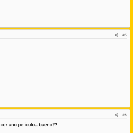
#5
#6
er una película... buena??