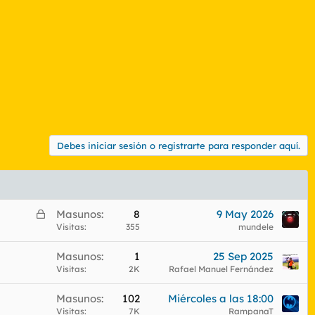
Debes iniciar sesión o registrarte para responder aquí.
C
Masunos
8
9 May 2026
e
Visitas
355
mundele
r
Masunos
1
25 Sep 2025
r
Visitas
2K
Rafael Manuel Fernández
a
d
Masunos
102
Miércoles a las 18:00
o
Visitas
7K
RampanaT