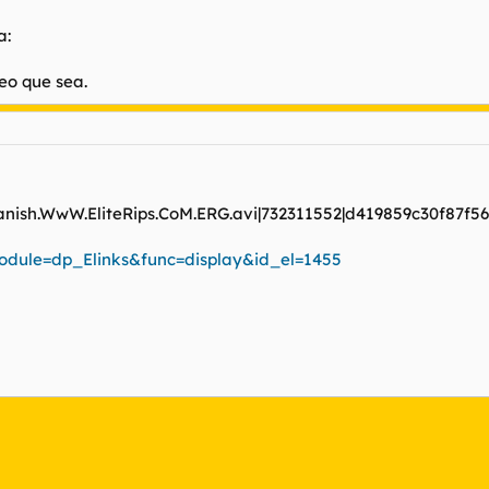
a:
reo que sea.
panish.WwW.EliteRips.CoM.ERG.avi|732311552|d419859c30f87f
module=dp_Elinks&func=display&id_el=1455