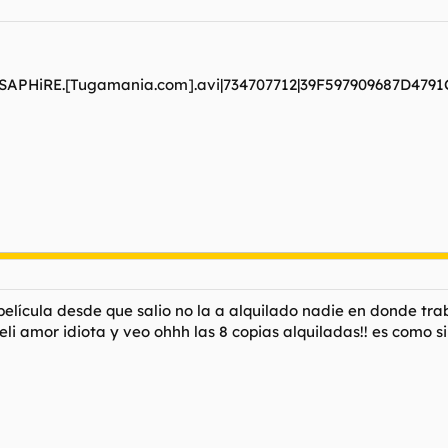
iD-SAPHiRE.[Tugamania.com].avi|734707712|39F597909687D47
a película desde que salio no la a alquilado nadie en donde tr
eli amor idiota y veo ohhh las 8 copias alquiladas!! es como si