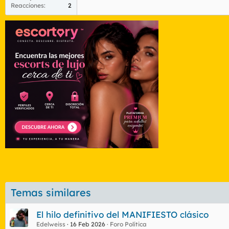
Reacciones
2
Temas similares
El hilo definitivo del MANIFIESTO clásico
Edelweiss
16 Feb 2026
Foro Política