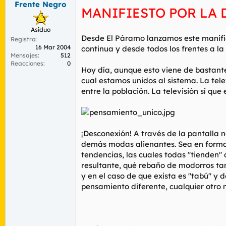
Frente Negro
r
n
MANIFIESTO POR LA
d
i
e
c
Asiduo
l
i
Desde El Páramo lanzamos este manifie
Registro
t
o
16 Mar 2004
continua y desde todos los frentes a l
e
Mensajes
512
m
Reacciones
0
a
Hoy día, aunque esto viene de bastante
cual estamos unidos al sistema. La te
entre la población. La televisión sí qu
¡Desconexión! A través de la pantalla
demás modas alienantes. Sea en forma de 
tendencias, las cuales todas "tienden"
resultante, qué rebaño de modorros tan 
y en el caso de que exista es "tabú" y 
pensamiento diferente, cualquier otro m