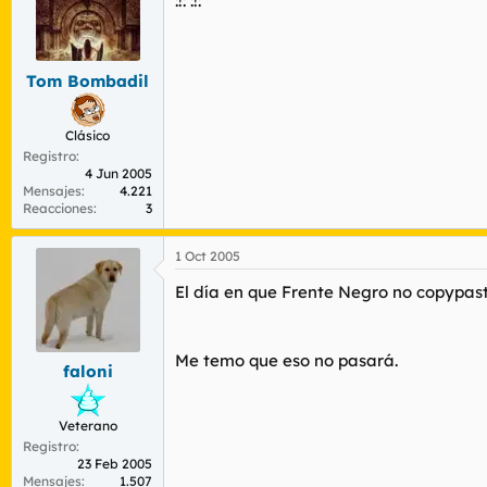
:!: :!:
Tom Bombadil
Clásico
Registro
4 Jun 2005
Mensajes
4.221
Reacciones
3
1 Oct 2005
El día en que Frente Negro no copypast
Me temo que eso no pasará.
faloni
Veterano
Registro
23 Feb 2005
Mensajes
1.507