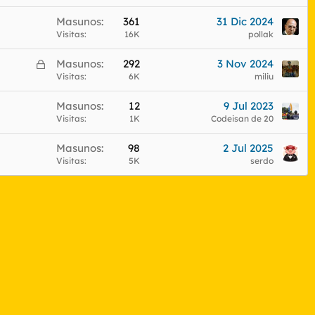
Masunos
361
31 Dic 2024
Visitas
16K
pollak
C
Masunos
292
3 Nov 2024
e
Visitas
6K
miliu
r
Masunos
12
9 Jul 2023
r
Visitas
1K
Codeisan de 20
a
d
Masunos
98
2 Jul 2025
o
Visitas
5K
serdo