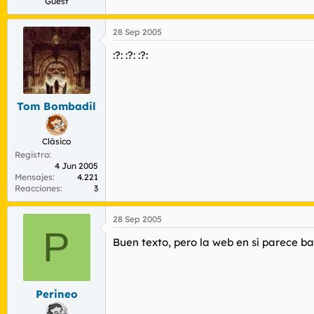
Guest
28 Sep 2005
:?: :?: :?:
Tom Bombadil
Clásico
Registro
4 Jun 2005
Mensajes
4.221
Reacciones
3
28 Sep 2005
P
Buen texto, pero la web en sí parece 
Perineo