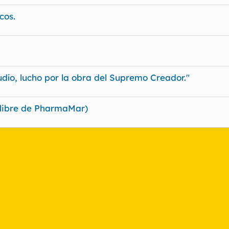
cos.
udío, lucho por la obra del Supremo Creador."
o libre de PharmaMar)
nlace