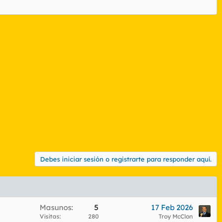
Debes iniciar sesión o registrarte para responder aquí.
Masunos
5
17 Feb 2026
Visitas
280
Troy McClon