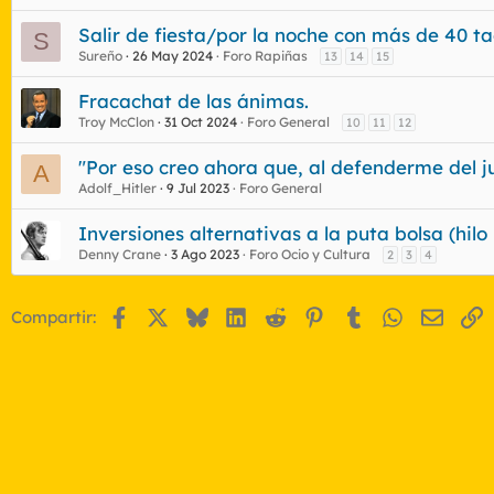
Salir de fiesta/por la noche con más de 40 ta
S
Sureño
26 May 2024
Foro Rapiñas
13
14
15
Fracachat de las ánimas.
Troy McClon
31 Oct 2024
Foro General
10
11
12
"Por eso creo ahora que, al defenderme del j
A
Adolf_Hitler
9 Jul 2023
Foro General
Inversiones alternativas a la puta bolsa (hil
Denny Crane
3 Ago 2023
Foro Ocio y Cultura
2
3
4
Facebook
X
Bluesky
LinkedIn
Reddit
Pinterest
Tumblr
WhatsApp
Email
E
Compartir: