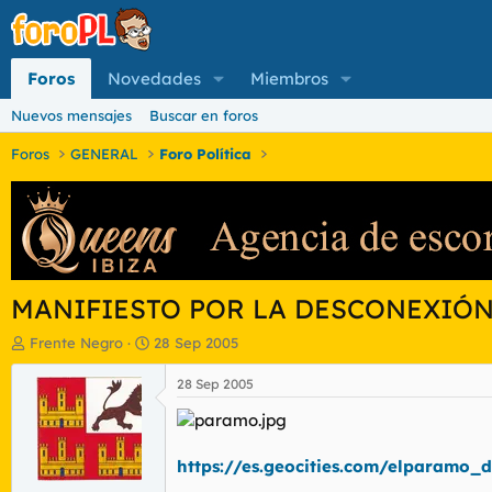
Foros
Novedades
Miembros
Nuevos mensajes
Buscar en foros
Foros
GENERAL
Foro Política
MANIFIESTO POR LA DESCONEXIÓ
I
F
Frente Negro
28 Sep 2005
n
e
i
c
28 Sep 2005
c
h
i
a
a
d
d
e
https://es.geocities.com/elparamo_d
o
i