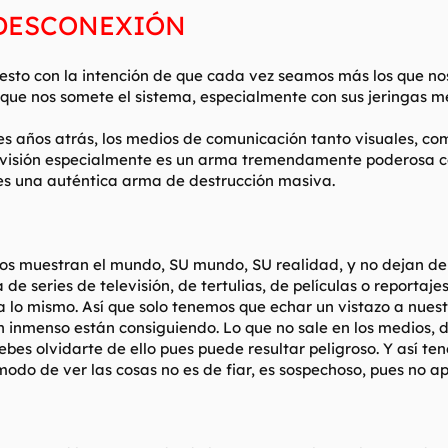
 DESCONEXIÓN
sto con la intención de que cada vez seamos más los que no
a que nos somete el sistema, especialmente con sus jeringas m
s años atrás, los medios de comunicación tanto visuales, como
levisión especialmente es un arma tremendamente poderosa co
e es una auténtica arma de destrucción masiva.
 nos muestran el mundo, SU mundo, SU realidad, y no dejan d
series de televisión, de tertulias, de películas o reportajes,
 a lo mismo. Así que solo tenemos que echar un vistazo a nues
inmenso están consiguiendo. Lo que no sale en los medios, de 
debes olvidarte de ello pues puede resultar peligroso. Y así t
odo de ver las cosas no es de fiar, es sospechoso, pues no ap