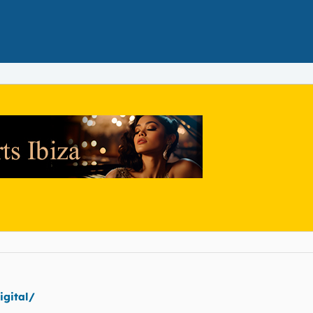
N
igital/