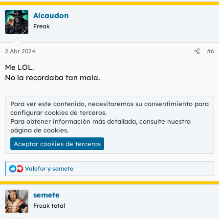
a
Alcaudon
c
c
Freak
i
o
n
2 Abr 2024
#6
e
s
Me LOL.
:
No la recordaba tan mala.
Para ver este contenido, necesitaremos su consentimiento para
configurar cookies de terceros.
Para obtener información más detallada, consulte nuestra
página de cookies
.
Aceptar cookies de terceros
Valefor
y
semete
R
e
a
semete
c
c
Freak total
i
o