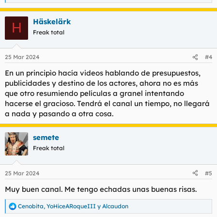
e
a
Häskelärk
c
H
c
Freak total
i
o
n
25 Mar 2024
#4
e
s
En un principìo hacía videos hablando de presupuestos,
:
publicidades y destino de los actores, ahora no es más
que otro resumiendo películas a granel intentando
hacerse el gracioso. Tendrá el canal un tiempo, no llegará
a nada y pasando a otra cosa.
semete
Freak total
25 Mar 2024
#5
Muy buen canal. Me tengo echadas unas buenas risas.
Cenobita
,
YoHiceARoqueIII
y
Alcaudon
R
e