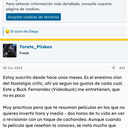
Para obtener información más detallada, consulte nuestra
página de cookies
.
Aceptar cookies de terceros
El socio de Diego
R
e
a
Torete_Plisken
c
c
Freak
i
o
n
30 Jun 2024
#12
e
s
Estoy suscrito desde hace unos meses. Es el enesimo clon
:
del Nostalgia critic, ahi ya segun los gustos de cada cual.
Este y Buck Fernandez (Videobuck) me entretienen, que
no es poco
Muy practicos para que te resuman peliculas en las que no
quieres invertir hora y media - dos horas de tu vida en ver
o revisionar con un toque de cachondeo. Aunque cuando
la pelicula que reseñan la conoces, se nota mucho que