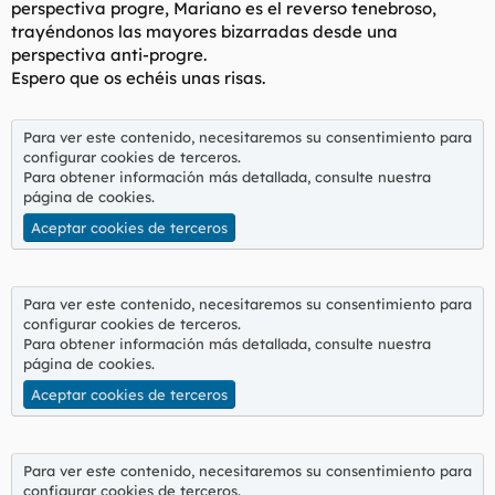
perspectiva progre, Mariano es el reverso tenebroso,
l
i
trayéndonos las mayores bizarradas desde una
t
o
perspectiva anti-progre.
e
Espero que os echéis unas risas.
m
a
Para ver este contenido, necesitaremos su consentimiento para
configurar cookies de terceros.
Para obtener información más detallada, consulte nuestra
página de cookies
.
Aceptar cookies de terceros
Para ver este contenido, necesitaremos su consentimiento para
configurar cookies de terceros.
Para obtener información más detallada, consulte nuestra
página de cookies
.
Aceptar cookies de terceros
Para ver este contenido, necesitaremos su consentimiento para
configurar cookies de terceros.