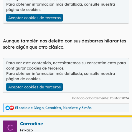
Para obtener información más detallada, consulte nuestra
página de cookies
.
Aceptar cookies de terceros
Aunque también nos deleita con sus desbarres hilarantes
sobre algún que otro clásico.
Para ver este contenido, necesitaremos su consentimiento para
configurar cookies de terceros.
Para obtener información más detallada, consulte nuestra
página de cookies
.
Aceptar cookies de terceros
Editado cobardemente:
25 Mar 2024
El socio de Diego
,
Cenobita
,
iskariote
y 3 más
R
e
a
Carradine
c
C
c
Frikazo