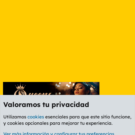
e
t
a
s
Valoramos tu privacidad
Utilizamos
cookies
esenciales para que este sitio funcione,
y cookies opcionales para mejorar tu experiencia.
Foro Cine
Ver más información y configurar tus preferencias