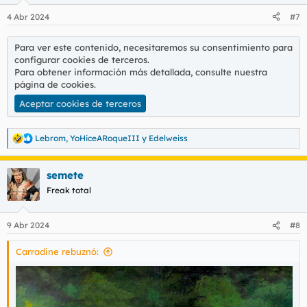
n
4 Abr 2024
#7
e
s
:
Para ver este contenido, necesitaremos su consentimiento para
configurar cookies de terceros.
Para obtener información más detallada, consulte nuestra
página de cookies
.
Aceptar cookies de terceros
Lebrom
,
YoHiceARoqueIII
y
Edelweiss
R
e
a
semete
c
c
Freak total
i
o
n
9 Abr 2024
#8
e
s
Carradine rebuznó:
: