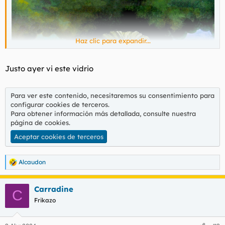
Haz clic para expandir...
Justo ayer vi este vidrio
Para ver este contenido, necesitaremos su consentimiento para
configurar cookies de terceros.
Para obtener información más detallada, consulte nuestra
página de cookies
.
Aceptar cookies de terceros
Alcaudon
R
e
a
Carradine
c
C
c
Frikazo
i
o
n