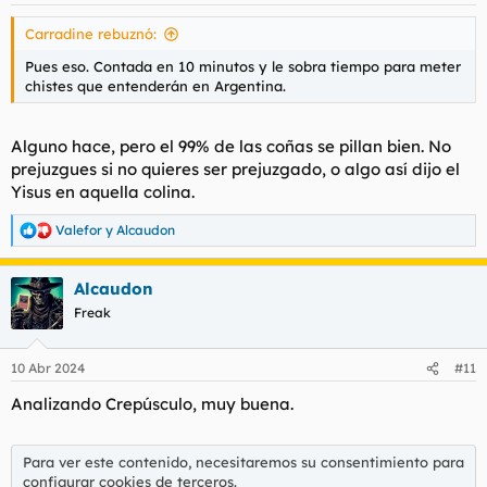
s
Carradine rebuznó:
:
Pues eso. Contada en 10 minutos y le sobra tiempo para meter
chistes que entenderán en Argentina.
Alguno hace, pero el 99% de las coñas se pillan bien. No
prejuzgues si no quieres ser prejuzgado, o algo así dijo el
Yisus en aquella colina.
Valefor
y
Alcaudon
R
e
a
Alcaudon
c
c
Freak
i
o
n
10 Abr 2024
#11
e
s
Analizando Crepúsculo, muy buena.
:
Para ver este contenido, necesitaremos su consentimiento para
configurar cookies de terceros.