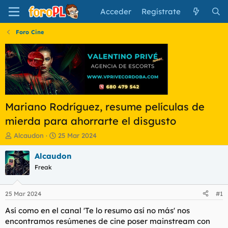
Acceder
Regístrate
Foro Cine
Mariano Rodríguez, resume películas de
mierda para ahorrarte el disgusto
I
F
Alcaudon
25 Mar 2024
n
e
i
c
Alcaudon
c
h
Freak
i
a
a
d
d
e
25 Mar 2024
#1
o
i
r
n
Así como en el canal 'Te lo resumo así no más' nos
d
i
encontramos resúmenes de cine poser mainstream con
e
c