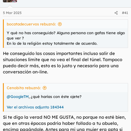
i
o
n
5 Mar 2025
#41
e
s
bocatadecuervos rebuznó:
:
Y qué no has conseguido? Alguna persona con gafas tiene algo
que ver ?
En lo de la religión estoy totalmente de acuerdo.
He conseguido las cosas importantes incluso salir de
situaciones límite que no vea el final del túnel. Tampoco
puedo decir más, esto es lo justo y necesario para una
conversación on-line.
Cenobita rebuznó:
@GoogleTM
, ¿qué harías con éste ojete?
Ver el archivos adjunto 184344
Si te digo la verad NO ME GUSTA, no porque no esté bien,
que en otras épocas podría haber follado a tu abuela,
encima pagándole. Antes para mi una mujer era apta si