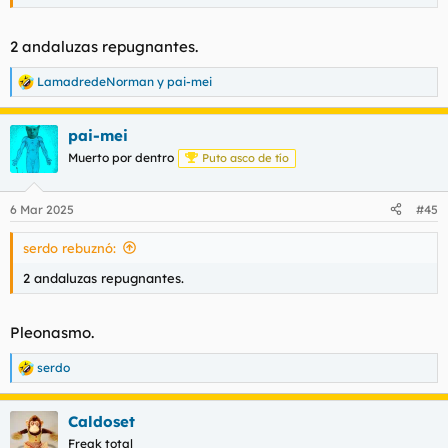
2 andaluzas repugnantes.
LamadredeNorman
y
pai-mei
R
e
a
pai-mei
c
c
Muerto por dentro
Puto asco de tío
i
o
n
6 Mar 2025
#45
e
s
serdo rebuznó:
:
2 andaluzas repugnantes.
Pleonasmo.
serdo
R
e
a
Caldoset
c
c
Freak total