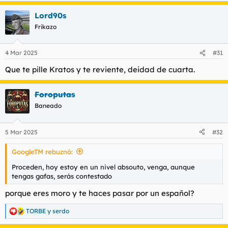
a
Lord90s
c
c
Frikazo
i
o
n
4 Mar 2025
#31
e
s
Que te pille Kratos y te reviente, deidad de cuarta.
:
Foroputas
Baneado
5 Mar 2025
#32
GoogleTM rebuznó:
Proceden, hoy estoy en un nivel absouto, venga, aunque
tengas gafas, serás contestado
porque eres moro y te haces pasar por un español?
TORBE
y
serdo
R
e