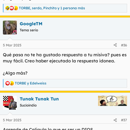
TORBE
,
serdo
,
Pinchito
y 1 persona más
R
e
a
GoogleTM
c
c
Tema serio
i
o
n
5 Mar 2025
#36
e
s
Qué pasa no te ha gustado respuesta a tu misiva? pues es
:
muy fácil. Creo haber ejecutado la respuesta idonea.
¿Algo más?
TORBE
y
Edelweiss
R
e
a
Tunak Tunak Tun
c
c
Sucioindio
i
o
n
5 Mar 2025
#37
e
s
Aprende de Caligula lo que es ser un DIOS