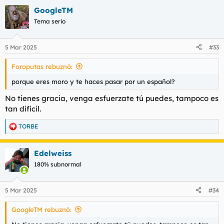
a
GoogleTM
c
c
Tema serio
i
o
n
5 Mar 2025
#33
e
s
Foroputas rebuznó:
:
porque eres moro y te haces pasar por un español?
No tienes gracia, venga esfuerzate tú puedes, tampoco es
tan dificil.
TORBE
R
e
a
Edelweiss
c
c
180% subnormal
i
o
n
5 Mar 2025
#34
e
s
GoogleTM rebuznó:
: