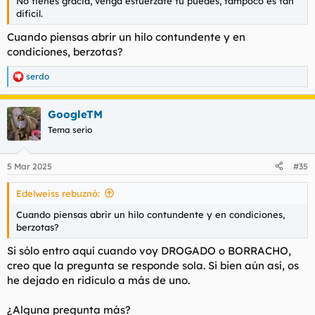
No tienes gracia, venga esfuerzate tú puedes, tampoco es tan
dificil.
Cuando piensas abrir un hilo contundente y en
condiciones, berzotas?
serdo
R
e
a
GoogleTM
c
c
Tema serio
i
o
n
5 Mar 2025
#35
e
s
Edelweiss rebuznó:
:
Cuando piensas abrir un hilo contundente y en condiciones,
berzotas?
Si sólo entro aquí cuando voy DROGADO o BORRACHO,
creo que la pregunta se responde sola. Si bien aún así, os
he dejado en ridículo a más de uno.
¿Alguna pregunta más?