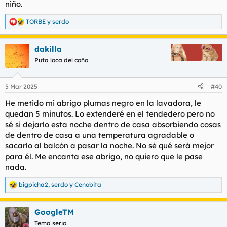
niño.
TORBE
y
serdo
R
e
a
dakilla
c
c
Puta loca del coño
i
o
n
5 Mar 2025
#40
e
s
He metido mi abrigo plumas negro en la lavadora, le
:
quedan 5 minutos. Lo extenderé en el tendedero pero no
sé si dejarlo esta noche dentro de casa absorbiendo cosas
de dentro de casa a una temperatura agradable o
sacarlo al balcón a pasar la noche. No sé qué será mejor
para él. Me encanta ese abrigo, no quiero que le pase
nada.
bigpicha2
,
serdo
y
Cenobita
R
e
a
GoogleTM
c
c
Tema serio