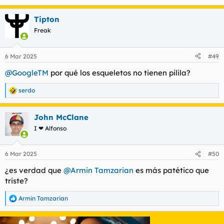
e
a
Tipton
c
c
Freak
i
o
n
6 Mar 2025
#49
e
s
@GoogleTM
por qué los esqueletos no tienen pilila?
:
serdo
R
e
a
John McClane
c
c
I ❤ Alfonso
i
o
n
6 Mar 2025
#50
e
s
¿es verdad que
@Armin Tamzarian
es más patético que
:
triste?
Armin Tamzarian
R
e
a