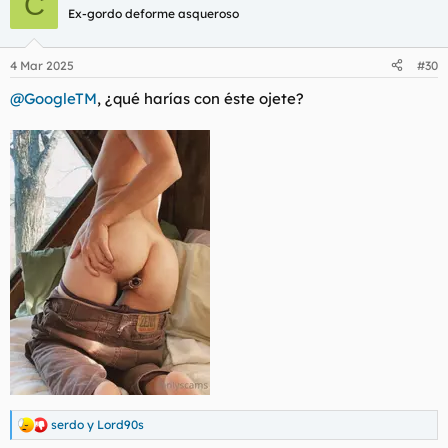
C
c
Ex-gordo deforme asqueroso
i
o
n
4 Mar 2025
#30
e
s
@GoogleTM
, ¿qué harías con éste ojete?
:
serdo
y
Lord90s
R
e