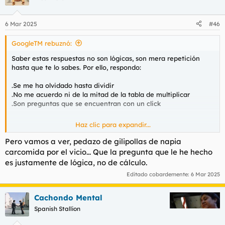
i
o
n
6 Mar 2025
#46
e
s
GoogleTM rebuznó:
:
Saber estas respuestas no son lógicas, son mera repetición
hasta que te lo sabes. Por ello, respondo:
.Se me ha olvidado hasta dividir
.No me acuerdo ni de la mitad de la tabla de multiplicar
.Son preguntas que se encuentran con un click
Haz clic para expandir...
Ahora haz preguntas lógicas no de retentiva. Contesto cosas
que nadie puede. No chorradas que puede hasta un niño.
Pero vamos a ver, pedazo de gilipollas de napia
carcomida por el vicio... Que la pregunta que le he hecho
es justamente de lógica, no de cálculo.
Editado cobardemente:
6 Mar 2025
Cachondo Mental
Spanish Stallion