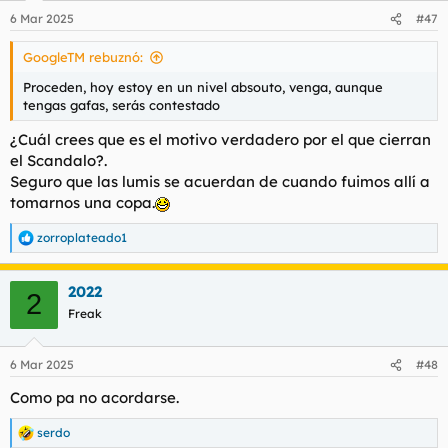
6 Mar 2025
#47
GoogleTM rebuznó:
Proceden, hoy estoy en un nivel absouto, venga, aunque
tengas gafas, serás contestado
¿Cuál crees que es el motivo verdadero por el que cierran
el Scandalo?.
Seguro que las lumis se acuerdan de cuando fuimos allí a
tomarnos una copa.
zorroplateado1
R
e
a
2022
c
2
c
Freak
i
o
n
6 Mar 2025
#48
e
s
Como pa no acordarse.
:
serdo
R