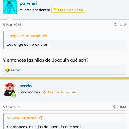
pai-mei
c
c
Muerto por dentro
Puto asco de tío
i
o
n
5 Mar 2025
#43
e
s
GoogleTM rebuznó:
:
Los ángeles no existen,
Y entonces las hijas de Joaquín qué son?
serdo
R
e
a
serdo
c
c
Soplagaitas
Forero de mierda
i
o
n
6 Mar 2025
#44
e
s
pai-mei rebuznó:
:
Y entonces las hijas de Joaquín qué son?