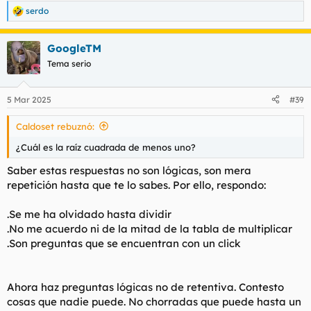
serdo
R
e
a
GoogleTM
c
c
Tema serio
i
o
n
5 Mar 2025
#39
e
s
Caldoset rebuznó:
:
¿Cuál es la raíz cuadrada de menos uno?
Saber estas respuestas no son lógicas, son mera
repetición hasta que te lo sabes. Por ello, respondo:
.Se me ha olvidado hasta dividir
.No me acuerdo ni de la mitad de la tabla de multiplicar
.Son preguntas que se encuentran con un click
Ahora haz preguntas lógicas no de retentiva. Contesto
cosas que nadie puede. No chorradas que puede hasta un