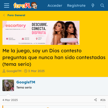
Acceder
Regístrate
Foro General
Me la juego, soy un Dios contesto
preguntas que nunca han sido contestadas
(tema serio)
I
F
GoogleTM
3 Mar 2025
n
e
i
c
GoogleTM
c
h
Tema serio
i
a
a
d
d
e
4 Mar 2025
#26
o
i
r
n