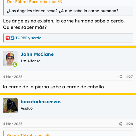
Der Führer Face rebuznó:
d
i
e
c
¿Los ángeles tienen sexo? ¿A qué sabe la carne humana?
l
i
t
o
Los ángeles no existen, la carne humana sabe a cerdo.
e
Quieres saber más?
m
a
TORBE
y
serdo
R
e
a
John McClane
c
c
I ❤ Alfonso
i
o
n
4 Mar 2025
#27
e
s
la carne de la pierna sabe a carne de caballo
:
bocatadecuervos
Asiduo
4 Mar 2025
#28
GoogleTM rebuznó: