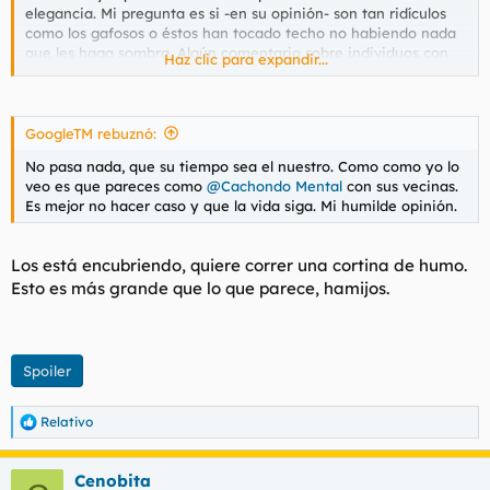
elegancia. Mi pregunta es si -en su opinión- son tan ridículos
como los gafosos o éstos han tocado techo no habiendo nada
que les haga sombra. Algún comentario sobre individuos con
Haz clic para expandir...
bufanda y gafas
a la vez
tampoco estaría de más.
Le agradezco la atención y tiempo...
GoogleTM rebuznó:
(Un tema
muy
serio obviamente)
No pasa nada, que su tiempo sea el nuestro. Como como yo lo
veo es que pareces como
@Cachondo Mental
con sus vecinas.
Es mejor no hacer caso y que la vida siga. Mi humilde opinión.
Los está encubriendo, quiere correr una cortina de humo.
Esto es más grande que lo que parece, hamijos.
Spoiler
Relativo
R
e
a
Cenobita
c