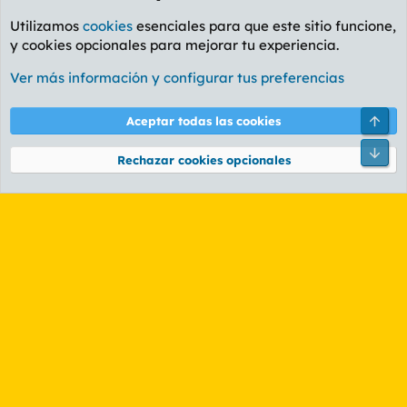
Utilizamos
cookies
esenciales para que este sitio funcione,
y cookies opcionales para mejorar tu experiencia.
Foro General
Ver más información y configurar tus preferencias
Cookies
PL OLDSTYLE AMARILLO
Cambiar fuente
Español (ES)
Arri
Aceptar todas las cookies
Contáctanos
Términos y reglas
Política de privacidad
Ayuda
R
Pie
S
Rechazar cookies opcionales
S
®
Community platform by XenForo
© 2010-2026 XenForo Ltd.