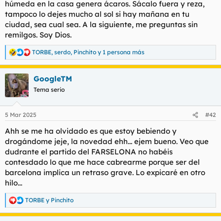
húmeda en la casa genera ácaros. Sácalo fuera y reza,
tampoco lo dejes mucho al sol si hay mañana en tu
ciudad, sea cual sea. A la siguiente, me preguntas sin
remilgos. Soy Dios.
TORBE
,
serdo
,
Pinchito
y 1 persona más
R
e
a
GoogleTM
c
c
Tema serio
i
o
n
5 Mar 2025
#42
e
s
Ahh se me ha olvidado es que estoy bebiendo y
:
drogándome jeje, la novedad ehh... ejem bueno. Veo que
dudrante el partido del FARSELONA no habéis
contesdado lo que me hace cabrearme porque ser del
barcelona implica un retraso grave. Lo expicaré en otro
hilo...
TORBE
y
Pinchito
R
e
a