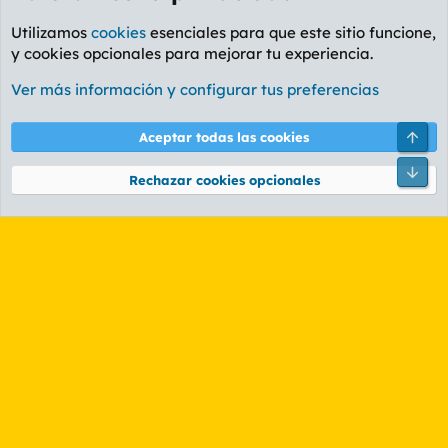
Utilizamos
cookies
esenciales para que este sitio funcione,
y cookies opcionales para mejorar tu experiencia.
Foro Música
Ver más información y configurar tus preferencias
Cookies
PL OLDSTYLE AMARILLO
Cambiar fuente
Español (ES)
Arri
Aceptar todas las cookies
Contáctanos
Términos y reglas
Política de privacidad
Ayuda
R
Pie
S
Rechazar cookies opcionales
S
®
Community platform by XenForo
© 2010-2026 XenForo Ltd.