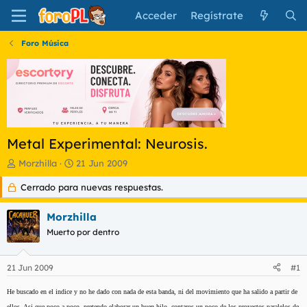
Acceder
Regístrate
Foro Música
Metal Experimental: Neurosis.
I
F
Morzhilla
21 Jun 2009
n
e
Cerrado para nuevas respuestas.
i
c
c
h
i
a
Morzhilla
a
d
Muerto por dentro
d
e
o
i
r
n
21 Jun 2009
#1
d
i
e
c
He buscado en el indice y no he dado con nada de esta banda, ni del movimiento que ha salido a partir de
l
i
ellos. Asi que poco a poco, pretendo elaborar un buen hilo, contaros un poco de los proyectos paralelos de