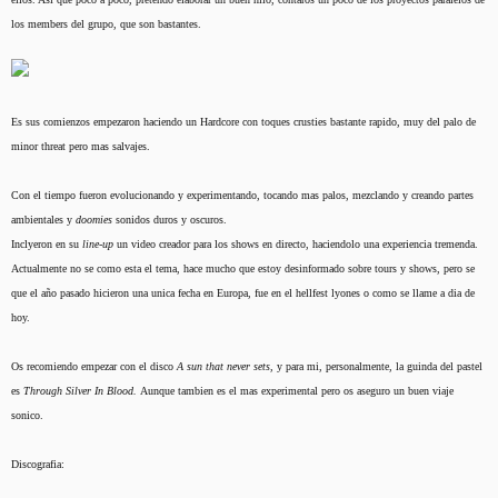
t
o
e
los members del grupo, que son bastantes.
m
a
Es sus comienzos empezaron haciendo un Hardcore con toques crusties bastante rapido, muy del palo de
minor threat pero mas salvajes.
Con el tiempo fueron evolucionando y experimentando, tocando mas palos, mezclando y creando partes
ambientales y
doomies
sonidos duros y oscuros.
Inclyeron en su
line-up
un video creador para los shows en directo, haciendolo una experiencia tremenda.
Actualmente no se como esta el tema, hace mucho que estoy desinformado sobre tours y shows, pero se
que el año pasado hicieron una unica fecha en Europa, fue en el hellfest lyones o como se llame a dia de
hoy.
Os recomiendo empezar con el disco
A sun that never sets,
y para mi, personalmente, la guinda del pastel
es
T
hrough Silver In Blood.
Aunque tambien es el mas experimental pero os aseguro un buen viaje
sonico.
Discografia: