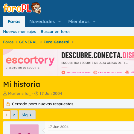
Foros
Novedades
Miembros
Nuevos mensajes
Buscar en foros
Foros
GENERAL
Foro General
Mi historia
I
F
Martensita_
17 Jun 2004
n
e
i
Cerrado para nuevas respuestas.
c
c
h
i
a
1
2
Sig.
a
d
d
e
17 Jun 2004
o
i