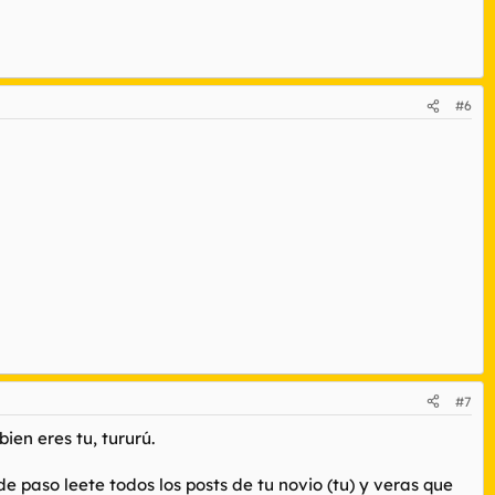
#6
#7
ien eres tu, tururú.
 de paso leete todos los posts de tu novio (tu) y veras que