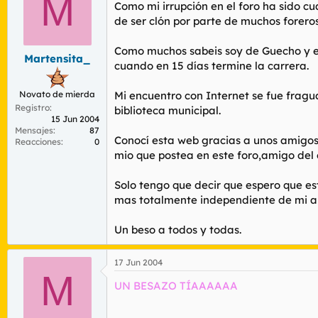
M
r
n
Como mi irrupción en el foro ha sido 
d
i
de ser clón por parte de muchos foreros
e
c
l
i
Como muchos sabeis soy de Guecho y es
t
o
Martensita_
cuando en 15 días termine la carrera.
e
m
Novato de mierda
a
Mi encuentro con Internet se fue frag
Registro
biblioteca municipal.
15 Jun 2004
Mensajes
87
Conocí esta web gracias a unos amigos m
Reacciones
0
mio que postea en este foro,amigo del 
Solo tengo que decir que espero que es
mas totalmente independiente de mi a
Un beso a todos y todas.
17 Jun 2004
M
UN BESAZO TÍAAAAAA