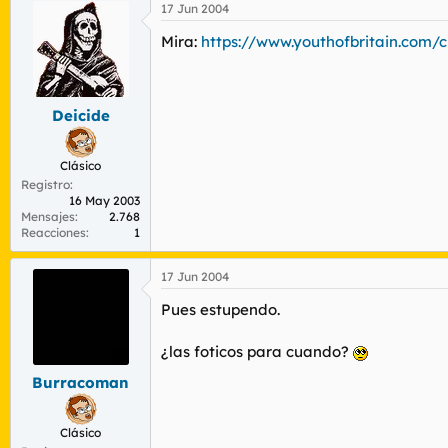
17 Jun 2004
Mira:
https://www.youthofbritain.com/ch
Deicide
Clásico
Registro
16 May 2003
Mensajes
2.768
Reacciones
1
17 Jun 2004
Pues estupendo.
¿las foticos para cuando?
Burracoman
Clásico