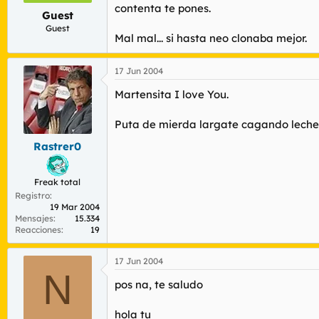
contenta te pones.
Guest
Guest
Mal mal... si hasta neo clonaba mejor.
17 Jun 2004
Martensita I love You.
Puta de mierda largate cagando leche
Rastrer0
Freak total
Registro
19 Mar 2004
Mensajes
15.334
Reacciones
19
17 Jun 2004
N
pos na, te saludo
hola tu