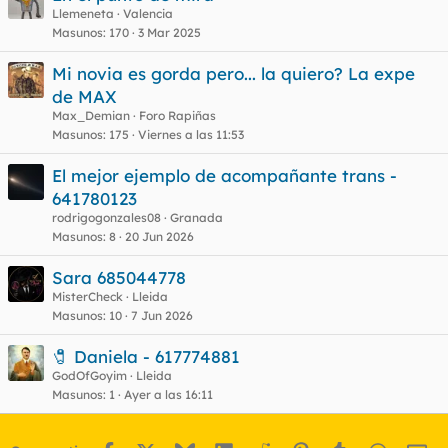
Llemeneta
Valencia
Masunos
170
3 Mar 2025
Mi novia es gorda pero... la quiero? La expe
de MAX
Max_Demian
Foro Rapiñas
Masunos
175
Viernes a las 11:53
El mejor ejemplo de acompañante trans -
641780123
rodrigogonzales08
Granada
Masunos
8
20 Jun 2026
Sara 685044778
MisterCheck
Lleida
Masunos
10
7 Jun 2026
🧷 Daniela - 617774881
GodOfGoyim
Lleida
Masunos
1
Ayer a las 16:11