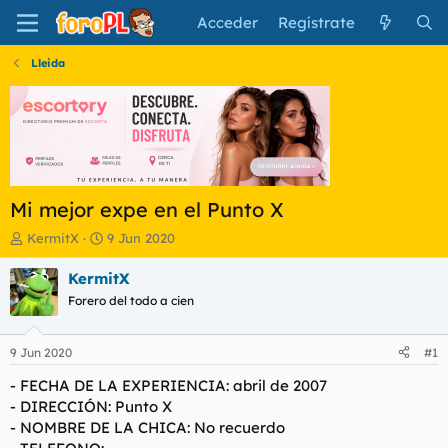
Acceder
Regístrate
Lleida
Mi mejor expe en el Punto X
I
F
KermitX
9 Jun 2020
n
e
i
c
KermitX
c
h
Forero del todo a cien
i
a
a
d
d
e
9 Jun 2020
#1
o
i
r
n
- FECHA DE LA EXPERIENCIA: abril de 2007
d
i
- DIRECCIÓN: Punto X
e
c
- NOMBRE DE LA CHICA: No recuerdo
l
i