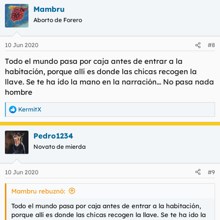
Mambru
Aborto de Forero
10 Jun 2020
#8
Todo el mundo pasa por caja antes de entrar a la
habitación, porque allí es donde las chicas recogen la
llave. Se te ha ido la mano en la narración... No pasa nada
hombre
KermitX
R
e
a
Pedro1234
c
c
Novato de mierda
i
o
n
10 Jun 2020
#9
e
s
Mambru rebuznó:
:
Todo el mundo pasa por caja antes de entrar a la habitación,
porque allí es donde las chicas recogen la llave. Se te ha ido la