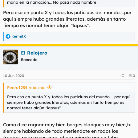
mano en la narración... No pasa nada hombre
Pero eso en punto X y todos los puticlubs del mundo.....por
aquí siempre hubo grandes literatos, además en tanto
tiempo es normal tener algún "lapsus".
KermitX
R
e
a
El Relojero
c
c
Baneado
i
o
n
10 Jun 2020
#10
e
s
Pedro1234 rebuznó:
:
Pero eso en punto X y todos los puticlubs del mundo.....por aquí
siempre hubo grandes literatos, además en tanto tiempo es
normal tener algún "lapsus".
Como dice ragnar muy bien borges blanques muy bien,tu
siempre hablando de todo metiendote en todos los
fregaos pero expes cero, ahora mierda por un tubo