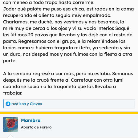
con meneo a todo trapo hasta correrme.
Joder qué palote me puso esa chica, estirados en la cama
recuperando el aliento seguía muy empalmado.
Charlamos, me duché, nos vestimos y nos besamos, la
miré muy de cerca a los ojos y vi su vacío interior. Saqué
los últimos 20 pavos que llevaba y los dejé con el resto de
pasta. Regresamos con el grupo, ella relamiéndose los
labios como si hubiera tragado mi lefa, yo sediento y sin
un duro, nos despedimos y nos fuimos con la fiesta a otra
parte.
A la semana regresé a por más, pero no estaba. Semanas
después me la crucé frente al Carrefour con otra lumi
cuando se subían a la fragoneta que las llevaba a
trabajar.
rustikon
y
Clavox
R
e
a
Mambru
c
c
Aborto de Forero
i
o