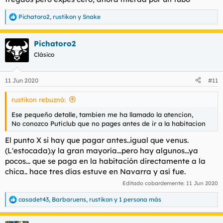
Pichatoro2
,
rustikon
y
Snake
R
e
a
Pichatoro2
c
c
Clásico
i
o
n
11 Jun 2020
#11
e
s
rustikon rebuznó:
:
Ese pequeño detalle, tambien me ha llamado la atencion,
No conozco Puticlub que no pages antes de ir a la habitacion
El punto X si hay que pagar antes..igual que venus.
(L'estocada).y la gran mayoría...pero hay algunos...ya
pocos... que se paga en la habitación directamente a la
chica.. hace tres días estuve en Navarra y así fue.
Editado cobardemente:
11 Jun 2020
casadet43
,
Barbaruens
,
rustikon
y 1 persona más
R
e
a