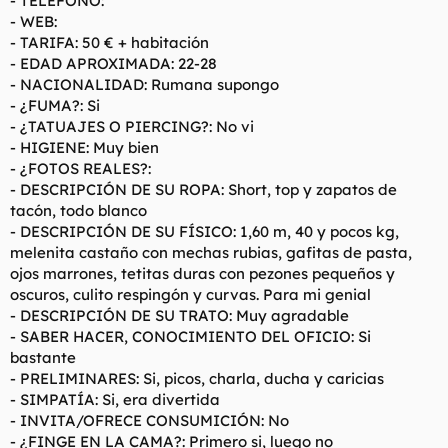
- TELEFONO:
t
o
- WEB:
e
- TARIFA: 50 € + habitación
m
a
- EDAD APROXIMADA: 22-28
- NACIONALIDAD: Rumana supongo
- ¿FUMA?: Si
- ¿TATUAJES O PIERCING?: No vi
- HIGIENE: Muy bien
- ¿FOTOS REALES?:
- DESCRIPCIÓN DE SU ROPA: Short, top y zapatos de
tacón, todo blanco
- DESCRIPCIÓN DE SU FÍSICO: 1,60 m, 40 y pocos kg,
melenita castaño con mechas rubias, gafitas de pasta,
ojos marrones, tetitas duras con pezones pequeños y
oscuros, culito respingón y curvas. Para mi genial
- DESCRIPCIÓN DE SU TRATO: Muy agradable
- SABER HACER, CONOCIMIENTO DEL OFICIO: Si
bastante
- PRELIMINARES: Si, picos, charla, ducha y caricias
- SIMPATÍA: Si, era divertida
- INVITA/OFRECE CONSUMICIÓN: No
- ¿FINGE EN LA CAMA?: Primero si, luego no