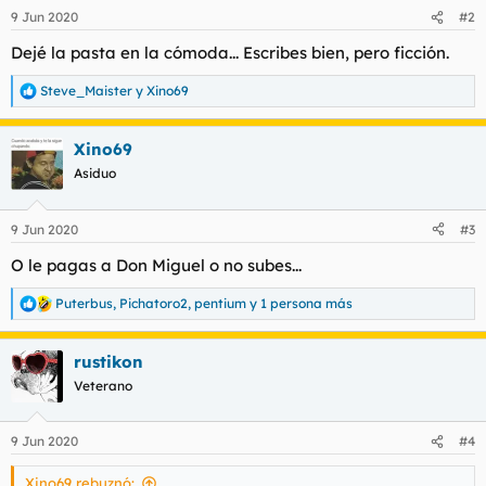
n
9 Jun 2020
#2
e
s
Dejé la pasta en la cómoda... Escribes bien, pero ficción.
:
Steve_Maister
y
Xino69
R
e
a
Xino69
c
c
Asiduo
i
o
n
9 Jun 2020
#3
e
s
O le pagas a Don Miguel o no subes...
:
Puterbus
,
Pichatoro2
,
pentium
y 1 persona más
R
e
a
rustikon
c
c
Veterano
i
o
n
9 Jun 2020
#4
e
s
Xino69 rebuznó:
: