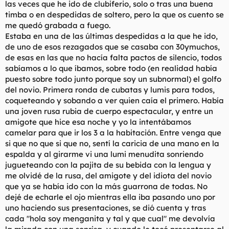
las veces que he ido de clubiferio, solo o tras una buena
timba o en despedidas de soltero, pero la que os cuento se
me quedó grabada a fuego.
Estaba en una de las últimas despedidas a la que he ido,
de uno de esos rezagados que se casaba con 30ymuchos,
de esas en las que no hacía falta pactos de silencio, todos
sabíamos a lo que íbamos, sobre todo (en realidad había
puesto sobre todo junto porque soy un subnormal) el golfo
del novio. Primera ronda de cubatas y lumis para todos,
coqueteando y sobando a ver quien caía el primero. Había
una joven rusa rubia de cuerpo espectacular, y entre un
amigote que hice esa noche y yo la intentábamos
camelar para que ir los 3 a la habitación. Entre venga que
si que no que si que no, sentí la caricia de una mano en la
espalda y al girarme vi una lumi menudita sonriendo
jugueteando con la pajita de su bebida con la lengua y
me olvidé de la rusa, del amigote y del idiota del novio
que ya se había ido con la más guarrona de todas. No
dejé de echarle el ojo mientras ella iba pasando uno por
uno haciendo sus presentaciones, se dió cuenta y tras
cada "hola soy menganita y tal y que cual" me devolvía