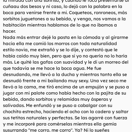
la mirada con una sonrisa, y cuando le tocó presentarse al
cuñaau dos besos y ni caso, lo dejó con la palabra en la
boca para venirse frente a mi. Coqueteos, ronroneos, más
sorbitos juguetones a su bebida, y venga, nos vamos a la
habitación mientras hablamos de lo que no íbamos a
hacer.
Nada más entrar dejé la pasta en la cómoda y al girarme
hacia ella me comió los morros con toda naturalidad
estilo novia, me extrañó y se lo dije, y contestó que le
había caído muy bien, pero que si yo no quería no lo haría
más. Le quité las gafas con suavidad y le di un morreo del
que todavía se me hace la boca agua. Me fue
desnudando, me llevó a la ducha y mientras tanto ella se
desnudó frente a mi bailando muy sexy. Una vez seco me
llevó a la cama, me tiró encima de un empujón y se puso a
jugar con mi palote como había hecho con la pajita de su
bebida, dando sorbitos y relamidas muy ásperas y
salivadas. Me enfundó y se puso a cabalgar con su
chochito estrecho, haciendo el ocho con la cadera y saltar
sus tetitas naturales y perfectas. Se las agarré con fuerza
y me incorporé para comérselas mientras ella gemía
susurrando "me corro, me corro". Ya? Ni lo sueñes