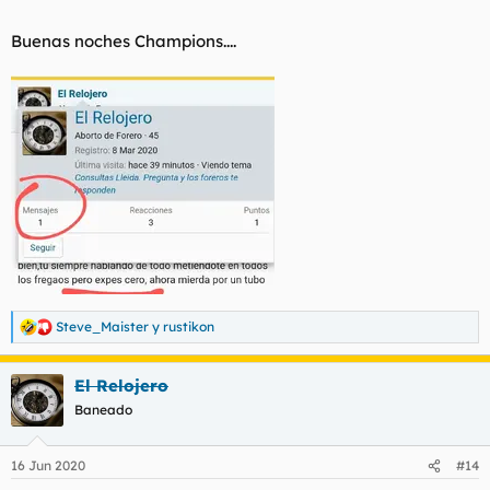
Buenas noches Champions....
Steve_Maister
y
rustikon
R
e
a
El Relojero
c
c
Baneado
i
o
n
16 Jun 2020
#14
e