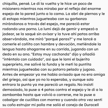
chiquilla, pensé. Le di la vuelta y le hice un poco de
misionero mientras nos miraba por el reflejo del enorme
espejo de la pared junto a la cama. La abrí de piernas y le
di estopa mientras jugueteaba con su garbanzo
mirándonos a través del espejo, me pareció estar
rodando una porno. La lumi dejó de gemir y empezó a
jadear, se la saqué sin avisar y la tuve ahí patas arriba
observándola, me miró "porqué paras?" y me lancé a
comerle el coñito con hambre y devoción, metiéndole la
lengua hasta ahogarme en su corrida, jugando con un
dedo en su ano. "Estoy muy cachonda" dijo y añadió
"inténtalo con cuidado", así que le lamí el bujerito
superprieto, me salivé la funda y le metí la puntita
mientras jugueteaba con su potorro pelado y jugoso.
Antes de empezar ya me había avisado que no era amiga
del griego, así que yo no lo esperaba, y aunque solo
entrara la punta ya me pareció un regalo. No insistí
demasiado, la puse a 4 patas contra el espejo y le di a la
zambomba hasta que volvió a correrse, me la puse a
cabalgar de cuclillas con morreo y cuando otra vez sentí
su coño estrujar mi polla me salió el conejo de Duracell