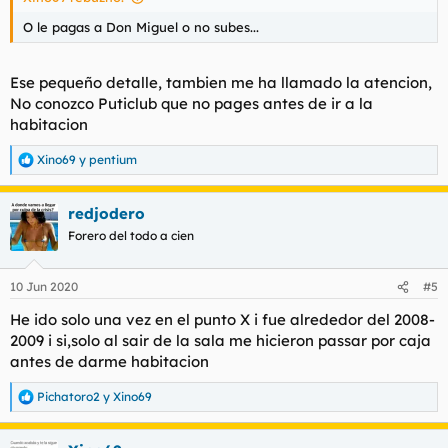
O le pagas a Don Miguel o no subes...
Ese pequeño detalle, tambien me ha llamado la atencion,
No conozco Puticlub que no pages antes de ir a la
habitacion
Xino69
y
pentium
R
e
a
redjodero
c
c
Forero del todo a cien
i
o
n
10 Jun 2020
#5
e
s
He ido solo una vez en el punto X i fue alrededor del 2008-
:
2009 i si,solo al sair de la sala me hicieron passar por caja
antes de darme habitacion
Pichatoro2
y
Xino69
R
e
a