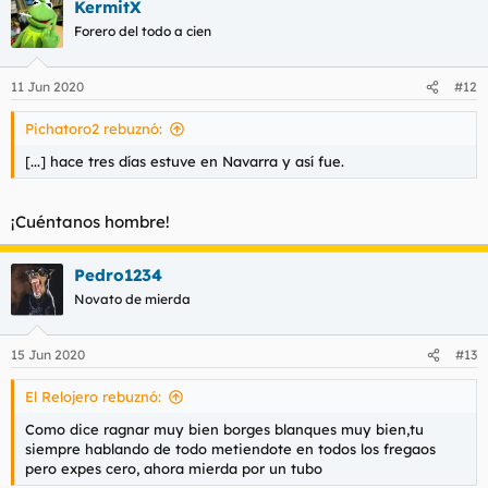
KermitX
c
c
Forero del todo a cien
i
o
n
11 Jun 2020
#12
e
s
Pichatoro2 rebuznó:
:
[...] hace tres días estuve en Navarra y así fue.
¡Cuéntanos hombre!
Pedro1234
Novato de mierda
15 Jun 2020
#13
El Relojero rebuznó:
Como dice ragnar muy bien borges blanques muy bien,tu
siempre hablando de todo metiendote en todos los fregaos
pero expes cero, ahora mierda por un tubo