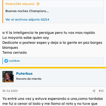
s
Pedro1234 rebuznó:
:
Buenas noches Champions....
Ver el archivos adjunto 62214
a ti la inteligencia te persigue pero tu vas mas rapido
La mayoria sabe quien soy
Dedicate a postear expes y deja a la gente en paz borges
blanques
Tema cerrado
rustikon
R
e
a
Puterbus
c
c
Novato de mierda
i
o
n
30 Jul 2020
#15
e
s
Yo entré una vez y estuve esperando a una,como tardaba
:
me fui a cenar al lado y me llamo al rato y no tuve que