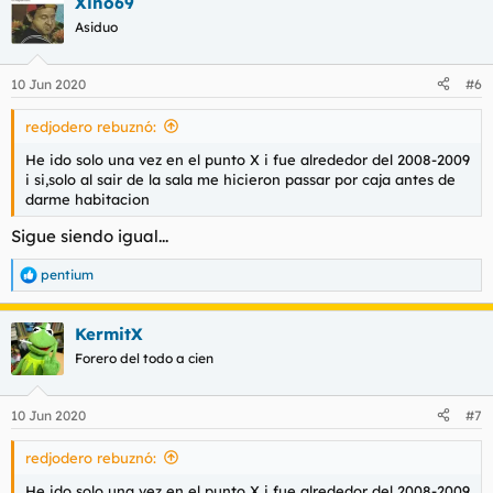
Xino69
c
c
Asiduo
i
o
n
10 Jun 2020
#6
e
s
redjodero rebuznó:
:
He ido solo una vez en el punto X i fue alrededor del 2008-2009
i si,solo al sair de la sala me hicieron passar por caja antes de
darme habitacion
Sigue siendo igual...
pentium
R
e
a
KermitX
c
c
Forero del todo a cien
i
o
n
10 Jun 2020
#7
e
s
redjodero rebuznó:
:
He ido solo una vez en el punto X i fue alrededor del 2008-2009