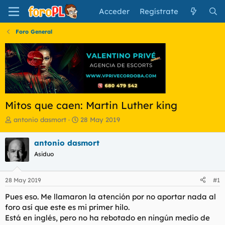
Acceder
Regístrate
Foro General
Mitos que caen: Martin Luther king
I
F
antonio dasmort
28 May 2019
n
e
i
c
antonio dasmort
c
h
Asiduo
i
a
a
d
d
e
28 May 2019
#1
o
i
r
n
Pues eso. Me llamaron la atención por no aportar nada al
d
i
foro así que este es mi primer hilo.
e
c
Está en inglés, pero no ha rebotado en ningún medio de
l
i