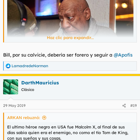
Haz clic para expandir...
Bill, por su calvicie, debería ser forero y seguir a
@Apofis
LamadredeNorman
R
e
a
DarthMauricius
c
c
Clásico
i
o
n
29 May 2019
#19
e
s
ARKAN rebuznó:
:
El ultimo héroe negro en USA fue Malcolm X, al final de sus
días sabia quien era el enemigo, no como el tío Tom de King,
con sus sueños y sus cosas.