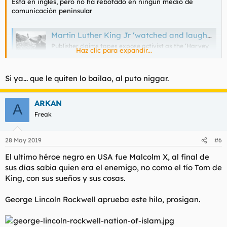
Está en inglés, pero no ha rebotado en ningún medio de
comunicación peninsular
Martin Luther King Jr ‘watched and laughed’ as woman was raped, secret FBI recordings allege
Publisher claims tapes expose activist as the ‘Harvey
Haz clic para expandir...
Weinstein of civil rights movement’ who had ‘40
affairs’
www.independent.co.uk
Si ya... que le quiten lo bailao, al puto niggar.
Resulta que que el gran héroe americano del siglo XX era un
ARKAN
A
depredador sexual que deja en pañales al mismísimo Harvey
Freak
Weinstein
Ésto ya se sabía. Al principio se acusó al depravado sodomita
de Edgar Hoover de manipulación de pruebas, pero poco a
28 May 2019
#6
poco la verdad se ha ido abriendo paso. El reverendo King
escogía a sus feligresas más potables para desflorarlas y
El ultimo héroe negro en USA fue Malcolm X, al final de
compartirlas con con sus compañeros de lucha. Después, como
sus días sabia quien era el enemigo, no como el tío Tom de
buen protestante, afloraban los remordimientos y el complejo
King, con sus sueños y sus cosas.
de culpa, y se volcaba en la lucha y la denuncia del sistema de
segregación racial.
George Lincoln Rockwell aprueba este hilo, prosigan.