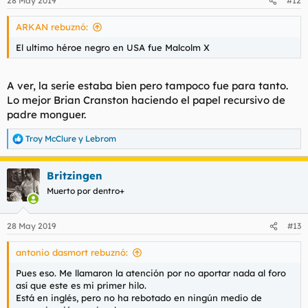
28 May 2019
#12
ARKAN rebuznó:
El ultimo héroe negro en USA fue Malcolm X
A ver, la serie estaba bien pero tampoco fue para tanto.
Lo mejor Brian Cranston haciendo el papel recursivo de
padre monguer.
Troy McClure
y
Lebrom
R
e
a
Britzingen
c
c
Muerto por dentro+
i
o
n
28 May 2019
#13
e
s
antonio dasmort rebuznó:
:
Pues eso. Me llamaron la atención por no aportar nada al foro
así que este es mi primer hilo.
Está en inglés, pero no ha rebotado en ningún medio de