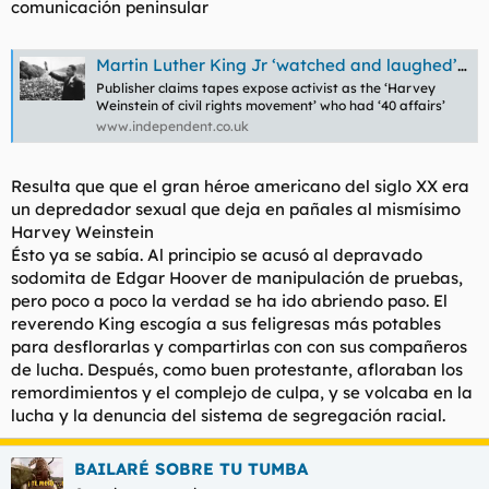
comunicación peninsular
t
o
e
m
Martin Luther King Jr ‘watched and laughed’ as woman was raped, secret FBI recordings allege
a
Publisher claims tapes expose activist as the ‘Harvey
Weinstein of civil rights movement’ who had ‘40 affairs’
www.independent.co.uk
Resulta que que el gran héroe americano del siglo XX era
un depredador sexual que deja en pañales al mismísimo
Harvey Weinstein
Ésto ya se sabía. Al principio se acusó al depravado
sodomita de Edgar Hoover de manipulación de pruebas,
pero poco a poco la verdad se ha ido abriendo paso. El
reverendo King escogía a sus feligresas más potables
para desflorarlas y compartirlas con con sus compañeros
de lucha. Después, como buen protestante, afloraban los
remordimientos y el complejo de culpa, y se volcaba en la
lucha y la denuncia del sistema de segregación racial.
BAILARÉ SOBRE TU TUMBA