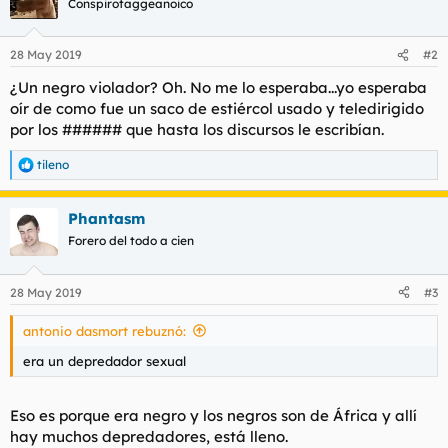
Conspirotaggeanoico
28 May 2019
#2
¿Un negro violador? Oh. No me lo esperaba...yo esperaba
oír de como fue un saco de estiércol usado y teledirigido
por los ###### que hasta los discursos le escribían.
tileno
R
e
a
Phantasm
c
c
Forero del todo a cien
i
o
n
28 May 2019
#3
e
s
antonio dasmort rebuznó:
:
era un depredador sexual
Eso es porque era negro y los negros son de África y allí
hay muchos depredadores, está lleno.