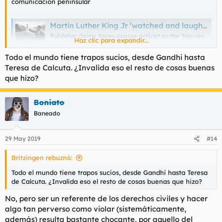
comunicación peninsular
Martin Luther King Jr ‘watched and laughed’ as woman was raped, secret FBI recordings allege
Publisher claims tapes expose activist as the ‘Harvey
Haz clic para expandir...
Weinstein of civil rights movement’ who had ‘40
affairs’
Todo el mundo tiene trapos sucios, desde Gandhi hasta
www.independent.co.uk
Teresa de Calcuta. ¿Invalida eso el resto de cosas buenas
que hizo?
Resulta que que el gran héroe americano del siglo XX era un
depredador sexual que deja en pañales al mismísimo Harvey
Boniato
Weinstein
Ésto ya se sabía. Al principio se acusó al depravado sodomita
Baneado
de Edgar Hoover de manipulación de pruebas, pero poco a
poco la verdad se ha ido abriendo paso. El reverendo King
29 May 2019
#14
escogía a sus feligresas más potables para desflorarlas y
compartirlas con con sus compañeros de lucha. Después, como
buen protestante, afloraban los remordimientos y el complejo
Britzingen rebuznó:
de culpa, y se volcaba en la lucha y la denuncia del sistema de
Todo el mundo tiene trapos sucios, desde Gandhi hasta Teresa
segregación racial.
de Calcuta. ¿Invalida eso el resto de cosas buenas que hizo?
No, pero ser un referente de los derechos civiles y hacer
algo tan perverso como violar (sistemáticamente,
además) resulta bastante chocante, por aquello del