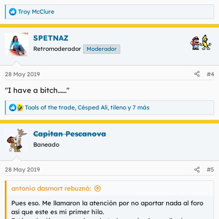
Troy McClure
R
e
a
SPETNAZ
c
c
Retromoderador
Moderador
i
o
n
28 May 2019
#4
e
s
"I have a bitch......"
:
Tools of the trade
,
Césped Alí
,
tileno
y 7 más
R
e
a
Capitan Pescanova
c
c
Baneado
i
o
n
28 May 2019
#5
e
s
antonio dasmort rebuznó:
:
Pues eso. Me llamaron la atención por no aportar nada al foro
así que este es mi primer hilo.