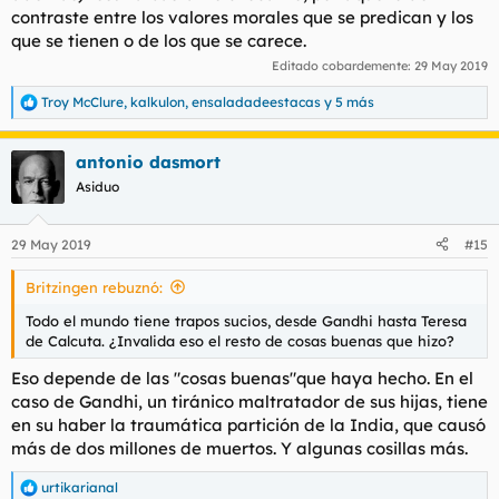
contraste entre los valores morales que se predican y los
que se tienen o de los que se carece.
Editado cobardemente:
29 May 2019
Troy McClure
,
kalkulon
,
ensaladadeestacas
y 5 más
R
e
a
antonio dasmort
c
c
Asiduo
i
o
n
29 May 2019
#15
e
s
Britzingen rebuznó:
:
Todo el mundo tiene trapos sucios, desde Gandhi hasta Teresa
de Calcuta. ¿Invalida eso el resto de cosas buenas que hizo?
Eso depende de las "cosas buenas"que haya hecho. En el
caso de Gandhi, un tiránico maltratador de sus hijas, tiene
en su haber la traumática partición de la India, que causó
más de dos millones de muertos. Y algunas cosillas más.
urtikarianal
R