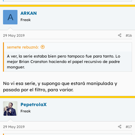
e
a
ARKAN
c
A
c
Freak
i
o
n
29 May 2019
#16
e
s
semete rebuznó:
:
A ver, la serie estaba bien pero tampoco fue para tanto. Lo
mejor Brian Cranston haciendo el papel recursivo de padre
monguer.
No vi esa serie, y supongo que estará manipulada y
pasada por el filtro, para variar.
PepetrolaX
Freak
29 May 2019
#17