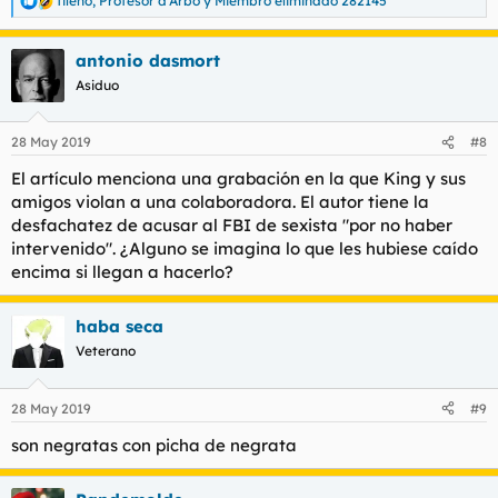
tileno
,
Profesor d'Arbó
y
Miembro eliminado 282145
R
e
a
antonio dasmort
c
c
Asiduo
i
o
n
28 May 2019
#8
e
s
El artículo menciona una grabación en la que King y sus
:
amigos violan a una colaboradora. El autor tiene la
desfachatez de acusar al FBI de sexista "por no haber
intervenido". ¿Alguno se imagina lo que les hubiese caído
encima si llegan a hacerlo?
haba seca
Veterano
28 May 2019
#9
son negratas con picha de negrata