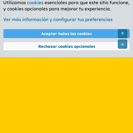
Utilizamos
cookies
esenciales para que este sitio funcione,
y cookies opcionales para mejorar tu experiencia.
Foro General
Ver más información y configurar tus preferencias
Cookies
PL OLDSTYLE AMARILLO
Cambiar fuente
Español (ES)
Arri
Aceptar todas las cookies
Contáctanos
Términos y reglas
Política de privacidad
Ayuda
R
Pie
S
Rechazar cookies opcionales
S
®
Community platform by XenForo
© 2010-2026 XenForo Ltd.