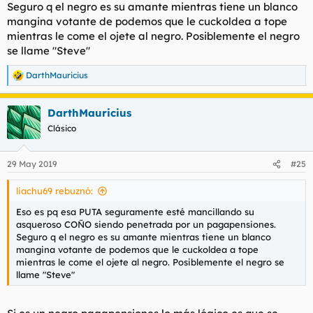
Seguro q el negro es su amante mientras tiene un blanco
mangina votante de podemos que le cuckoldea a tope
mientras le come el ojete al negro. Posiblemente el negro
se llame "Steve"
DarthMauricius
R
e
a
DarthMauricius
c
c
Clásico
i
o
n
29 May 2019
#25
e
s
liachu69 rebuznó:
:
Eso es pq esa PUTA seguramente esté mancillando su
asqueroso COÑO siendo penetrada por un pagapensiones.
Seguro q el negro es su amante mientras tiene un blanco
mangina votante de podemos que le cuckoldea a tope
mientras le come el ojete al negro. Posiblemente el negro se
llame "Steve"