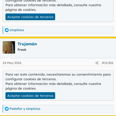
configurar cookies de terceros.
l
i
Para obtener información más detallada, consulte nuestra
t
o
página de cookies
.
e
Aceptar cookies de terceros
m
a
simplicius
R
e
a
Trujamán
c
c
Freak
i
o
n
24 May 2026
#14.302
e
s
:
Para ver este contenido, necesitaremos su consentimiento para
configurar cookies de terceros.
Para obtener información más detallada, consulte nuestra
página de cookies
.
Aceptar cookies de terceros
Pedoflor
y
simplicius
R
e