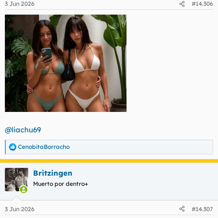
3 Jun 2026
#14.306
e
s
:
@liachu69
CenobitaBorracho
R
e
a
Britzingen
c
c
Muerto por dentro+
i
o
n
3 Jun 2026
#14.307
e