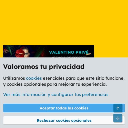
Valoramos tu privacidad
Utilizamos
cookies
esenciales para que este sitio funcione,
y cookies opcionales para mejorar tu experiencia.
Foro Deportes
Ver más información y configurar tus preferencias
Cookies
PL OLDSTYLE AMARILLO
Cambiar fuente
Español (ES)
Arri
Aceptar todas las cookies
Contáctanos
Términos y reglas
Política de privacidad
Ayuda
R
Pie
S
Rechazar cookies opcionales
S
®
Community platform by XenForo
© 2010-2026 XenForo Ltd.