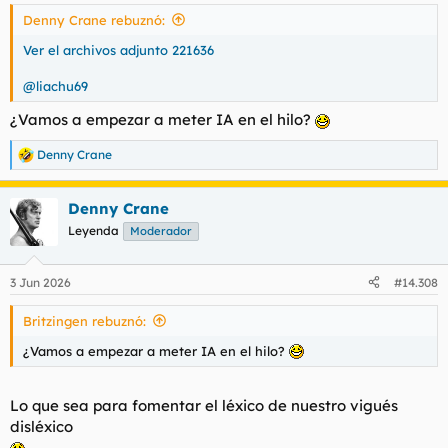
s
Denny Crane rebuznó:
:
Ver el archivos adjunto 221636
@liachu69
¿Vamos a empezar a meter IA en el hilo?
Denny Crane
R
e
a
Denny Crane
c
c
Leyenda
Moderador
i
o
n
3 Jun 2026
#14.308
e
s
Britzingen rebuznó:
:
¿Vamos a empezar a meter IA en el hilo?
Lo que sea para fomentar el léxico de nuestro vigués
disléxico