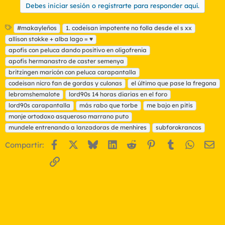
Debes iniciar sesión o registrarte para responder aquí.
E
#makayleños
1. codeisan impotente no folla desde el s xx
t
allison stokke + alba lago = ♥
i
apofis con peluca dando positivo en oligofrenia
q
apofis hermanastro de caster semenya
u
britzingen maricón con peluca carapantalla
e
t
codeisan nicro fan de gordas y culonas
el último que pase la fregona
a
lebromshemalote
lord90s 14 horas diarias en el foro
s
lord90s carapantalla
más rabo que torbe
me bajo en pitis
monje ortodoxo asqueroso marrano puto
mundele entrenando a lanzadoras de menhires
subforokrancos
Facebook
X
Bluesky
LinkedIn
Reddit
Pinterest
Tumblr
WhatsA
Em
Compartir:
Enlace