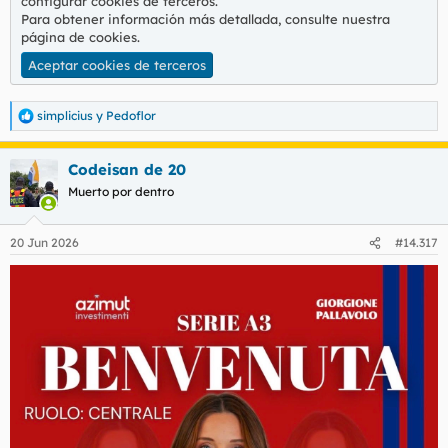
configurar cookies de terceros.
Para obtener información más detallada, consulte nuestra
página de cookies
.
Aceptar cookies de terceros
simplicius
y
Pedoflor
R
e
a
Codeisan de 20
c
c
Muerto por dentro
i
o
n
20 Jun 2026
#14.317
e
s
: