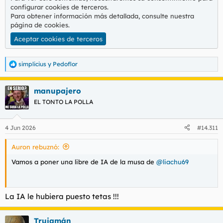
configurar cookies de terceros.
Para obtener información más detallada, consulte nuestra
página de cookies
.
Aceptar cookies de terceros
simplicius
y
Pedoflor
R
e
a
manupajero
c
c
EL TONTO LA POLLA
i
o
n
4 Jun 2026
#14.311
e
s
Auron rebuznó:
:
Vamos a poner una libre de IA de la musa de
@liachu69
La IA le hubiera puesto tetas !!!
Trujamán