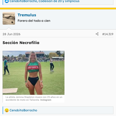
CenobitaBorracho
,
Codeisan de 20
y
simplicius
R
e
a
Tremulus
c
c
Forero del todo a cien
i
o
n
28 Jun 2026
#14.319
e
s
Sección Necrofilia
:
CenobitaBorracho
R
e