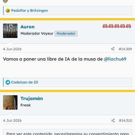
Pedoflor
y
Britzingen
R
e
a
Auron
c
c
Moderador Voyeur
Moderador
i
o
n
4 Jun 2026
#14.309
e
s
Vamos a poner una libre de IA de la musa de
@liachu69
:
Codeisan de 20
R
e
a
Trujamán
c
c
Freak
i
o
n
4 Jun 2026
#14.310
e
s
:
Para ver este contenido, necesitaremos su consentimiento para