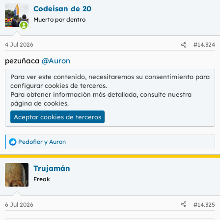
Codeisan de 20
Muerto por dentro
4 Jul 2026
#14.324
pezuñaca
@Auron
Para ver este contenido, necesitaremos su consentimiento para
configurar cookies de terceros.
Para obtener información más detallada, consulte nuestra
página de cookies
.
Aceptar cookies de terceros
Pedoflor
y
Auron
R
e
a
Trujamán
c
c
Freak
i
o
n
6 Jul 2026
#14.325
e
s