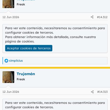
Freak
12 Jun 2026
#14.312
Para ver este contenido, necesitaremos su consentimiento para
configurar cookies de terceros.
Para obtener información más detallada, consulte nuestra
página de cookies
.
Aceptar cookies de terceros
simplicius
R
e
a
Trujamán
c
c
Freak
i
o
n
12 Jun 2026
#14.313
e
s
:
Para ver este contenido, necesitaremos su consentimiento para
configurar cookies de terceros.