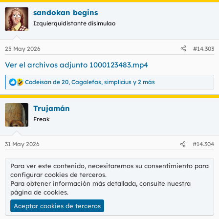
a
sandokan begins
c
c
Izquierquidistante disimulao
i
o
n
25 May 2026
#14.303
e
s
Ver el archivos adjunto 1000123483.mp4
:
Codeisan de 20
,
Cagalefas
,
simplicius
y 2 más
R
e
a
Trujamán
c
c
Freak
i
o
n
31 May 2026
#14.304
e
s
:
Para ver este contenido, necesitaremos su consentimiento para
configurar cookies de terceros.
Para obtener información más detallada, consulte nuestra
página de cookies
.
Aceptar cookies de terceros