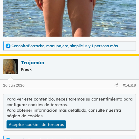
CenobitaBorracho
,
manupajero
,
simplicius
y 1 persona más
R
e
a
Trujamán
c
c
Freak
i
o
n
26 Jun 2026
#14.318
e
s
:
Para ver este contenido, necesitaremos su consentimiento para
configurar cookies de terceros.
Para obtener información más detallada, consulte nuestra
página de cookies
.
Aceptar cookies de terceros