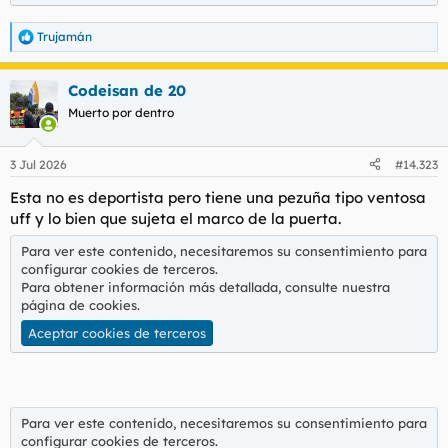
Trujamán
R
e
a
Codeisan de 20
c
c
Muerto por dentro
i
o
n
3 Jul 2026
#14.323
e
s
Esta no es deportista pero tiene una pezuña tipo ventosa
:
uff y lo bien que sujeta el marco de la puerta.
Para ver este contenido, necesitaremos su consentimiento para
configurar cookies de terceros.
Para obtener información más detallada, consulte nuestra
página de cookies
.
Aceptar cookies de terceros
Para ver este contenido, necesitaremos su consentimiento para
configurar cookies de terceros.