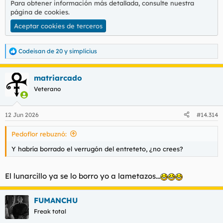
Para obtener información más detallada, consulte nuestra
página de cookies
.
Aceptar cookies de terceros
Codeisan de 20
y
simplicius
R
e
a
matriarcado
c
c
Veterano
i
o
n
12 Jun 2026
#14.314
e
s
Pedoflor rebuznó:
:
Y habría borrado el verrugón del entreteto, ¿no crees?
El lunarcillo ya se lo borro yo a lametazos...
FUMANCHU
Freak total