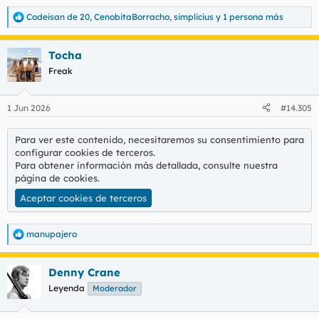
Codeisan de 20
,
CenobitaBorracho
,
simplicius
y 1 persona más
R
e
a
Tocha
c
c
Freak
i
o
n
1 Jun 2026
#14.305
e
s
:
Para ver este contenido, necesitaremos su consentimiento para
configurar cookies de terceros.
Para obtener información más detallada, consulte nuestra
página de cookies
.
Aceptar cookies de terceros
manupajero
R
e
a
Denny Crane
c
c
Leyenda
Moderador
i
o
n