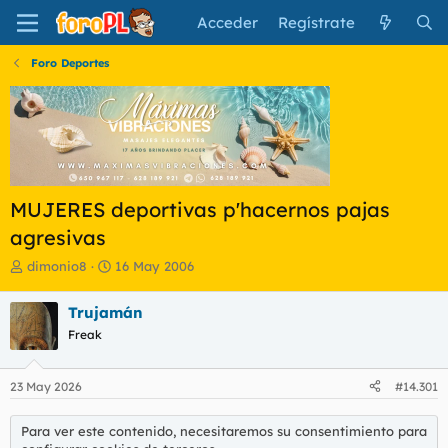
Acceder
Regístrate
Foro Deportes
MUJERES deportivas p'hacernos pajas
agresivas
I
F
dimonio8
16 May 2006
n
e
i
c
Trujamán
c
h
Freak
i
a
a
d
d
e
23 May 2026
#14.301
o
i
r
n
d
i
Para ver este contenido, necesitaremos su consentimiento para
e
c