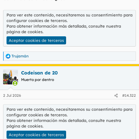
:
Para ver este contenido, necesitaremos su consentimiento para
configurar cookies de terceros.
Para obtener información más detallada, consulte nuestra
página de cookies
.
Aceptar cookies de terceros
Trujamán
R
e
a
Codeisan de 20
c
c
Muerto por dentro
i
o
n
2 Jul 2026
#14.322
e
s
:
Para ver este contenido, necesitaremos su consentimiento para
configurar cookies de terceros.
Para obtener información más detallada, consulte nuestra
página de cookies
.
Aceptar cookies de terceros