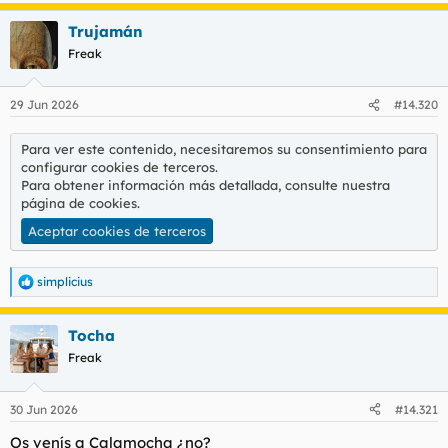
a
Trujamán
c
c
Freak
i
o
n
29 Jun 2026
#14.320
e
s
:
Para ver este contenido, necesitaremos su consentimiento para
configurar cookies de terceros.
Para obtener información más detallada, consulte nuestra
página de cookies
.
Aceptar cookies de terceros
simplicius
R
e
a
Tocha
c
c
Freak
i
o
n
30 Jun 2026
#14.321
e
s
Os venís a Calamocha ¿no?