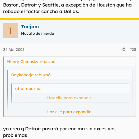
Boston, Detroit y Seattle, a excepción de Houston que ha
robado el factor cancha a Dallas.
Toejam
T
Novato de mierda
24 Abr 2005
#23
Henry Chinasky rebuznó:
Boykoborja rebuznó:
atta rebuznó:
In Iverson we trust.
Haz clic para expandir...
Haz clic para expandir...
Me parece que Iverson con Philadelphia contra Detrit
poquito tiene que hacer. Detroit esta muy bien, es un
equipazo.
Haz clic para expandir...
yo creo q Detroit pasará por encima sin excesivos
Pues yo pienso como atta, Webber ha cogido el puntillo y se
problemas