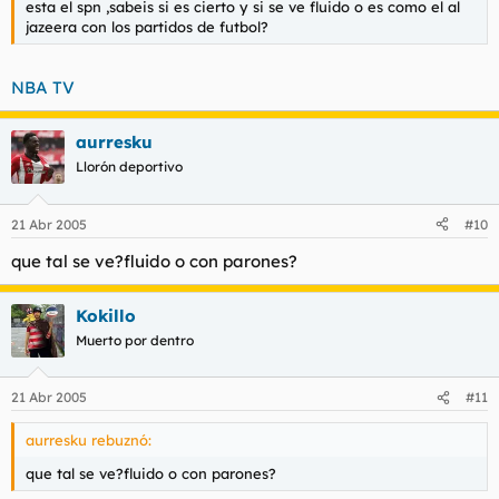
esta el spn ,sabeis si es cierto y si se ve fluido o es como el al
jazeera con los partidos de futbol?
NBA TV
aurresku
Llorón deportivo
21 Abr 2005
#10
que tal se ve?fluido o con parones?
Kokillo
Muerto por dentro
21 Abr 2005
#11
aurresku rebuznó:
que tal se ve?fluido o con parones?