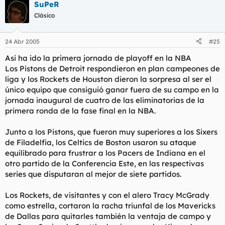
SuPeR
Korver está entre los 5 máximos tripistas de la liga y
Clásico
Iverson es Iverson.... no lo veo tan claro para Detroit como
debería.
24 Abr 2005
#25
Asi ha ido la primera jornada de playoff en la NBA
Los Pistons de Detroit respondieron en plan campeones de
liga y los Rockets de Houston dieron la sorpresa al ser el
único equipo que consiguió ganar fuera de su campo en la
jornada inaugural de cuatro de las eliminatorias de la
primera ronda de la fase final en la NBA.
Junto a los Pistons, que fueron muy superiores a los Sixers
de Filadelfia, los Celtics de Boston usaron su ataque
equilibrado para frustrar a los Pacers de Indiana en el
otro partido de la Conferencia Este, en las respectivas
series que disputaran al mejor de siete partidos.
Los Rockets, de visitantes y con el alero Tracy McGrady
como estrella, cortaron la racha triunfal de los Mavericks
de Dallas para quitarles también la ventaja de campo y