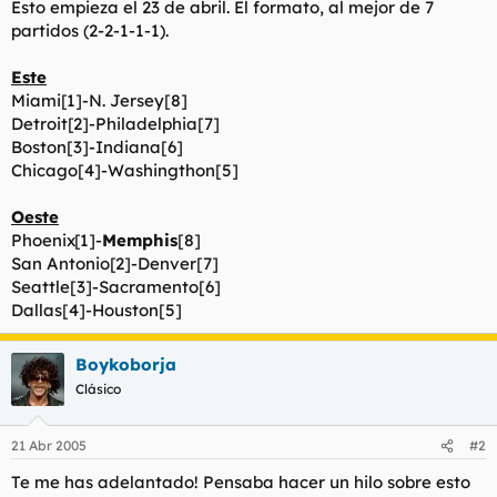
Esto empieza el 23 de abril. El formato, al mejor de 7
t
o
e
partidos (2-2-1-1-1).
m
a
Este
Miami[1]-N. Jersey[8]
Detroit[2]-Philadelphia[7]
Boston[3]-Indiana[6]
Chicago[4]-Washingthon[5]
Oeste
Phoenix[1]-
Memphis
[8]
San Antonio[2]-Denver[7]
Seattle[3]-Sacramento[6]
Dallas[4]-Houston[5]
Boykoborja
Clásico
21 Abr 2005
#2
Te me has adelantado! Pensaba hacer un hilo sobre esto