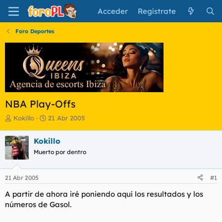
Acceder
Regístrate
Foro Deportes
NBA Play-Offs
I
F
Kokillo
21 Abr 2005
n
e
i
c
Kokillo
c
h
Muerto por dentro
i
a
a
d
d
e
21 Abr 2005
#1
o
i
r
n
A partir de ahora iré poniendo aquí los resultados y los
d
i
números de Gasol.
e
c
l
i