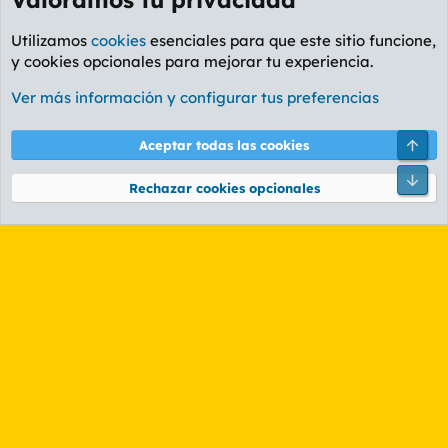
Utilizamos
cookies
esenciales para que este sitio funcione,
y cookies opcionales para mejorar tu experiencia.
Foro Deportes
Ver más información y configurar tus preferencias
Cookies
PL OLDSTYLE AMARILLO
Cambiar fuente
Español (ES)
Arri
Aceptar todas las cookies
Contáctanos
Términos y reglas
Política de privacidad
Ayuda
R
Pie
S
Rechazar cookies opcionales
S
®
Community platform by XenForo
© 2010-2026 XenForo Ltd.