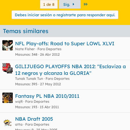
Último
1 de 8
Sig.
Debes iniciar sesión o registrarte para responder aquí.
Temas similares
NFL Play-offs: Road to Super LOWL XLVI
Nate Fisher
Foro Deportes
Masunos
348
26 Abr 2012
GILIJUEGO PLAYOFFS NBA 2012: "Esclaviza a
12 negros y alcanza la GLORIA"
Tunak Tunak Tun
Foro Deportes
Masunos
395
27 May 2012
Fantasy PL NBA 2010/2011
wqR
Foro Deportes
Masunos
193
15 Abr 2011
NBA Draft 2005
atta
Foro Deportes
Masunos
9
25 May 2005