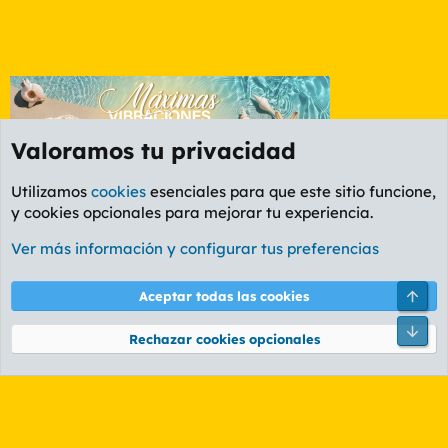
Valoramos tu privacidad
Utilizamos
cookies
esenciales para que este sitio funcione,
y cookies opcionales para mejorar tu experiencia.
Foro Informática y Videojuegos
Ver más información y configurar tus preferencias
Cookies
PL OLDSTYLE AMARILLO
Cambiar fuente
Español (ES)
Arri
Aceptar todas las cookies
Contáctanos
Términos y reglas
Política de privacidad
Ayuda
R
Pie
S
Rechazar cookies opcionales
S
®
Community platform by XenForo
© 2010-2026 XenForo Ltd.