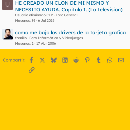
HE CREADO UN CLON DE MI MISMO Y
U
NECESITO AYUDA. Capitulo 1. (La television)
Usuario eliminado CEP
Foro General
Masunos
39
6 Jul 2016
como me bajo los drivers de la tarjeta grafica
frenillo
Foro Informática y Videojuegos
Masunos
2
17 Abr 2006
Facebook
X
Bluesky
LinkedIn
Reddit
Pinterest
Tumblr
WhatsA
Em
Compartir:
Enlace