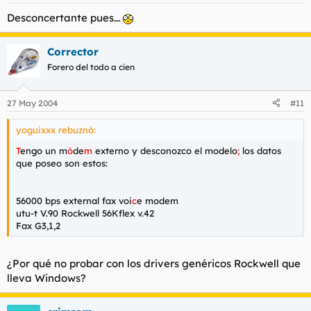
Desconcertante pues...
Corrector
Forero del todo a cien
27 May 2004
#11
yoguixxx rebuznó:
T
engo un m
ó
de
m
externo y desconozco el modelo
;
los datos
que poseo son estos:
56000 bps external fax voi
c
e modem
utu-t V.90 Rockwell 56Kflex v.42
Fax G3,1,2
¿Por qué no probar con los
drivers
genéricos Rockwell que
lleva Windows?