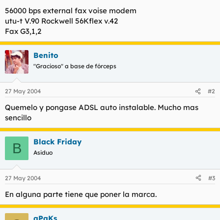
t
o
56000 bps external fax voise modem
e
utu-t V.90 Rockwell 56Kflex v.42
m
a
Fax G3,1,2
Benito
"Gracioso" a base de fórceps
27 May 2004
#2
Quemelo y pongase ADSL auto instalable. Mucho mas
sencillo
Black Friday
B
Asiduo
27 May 2004
#3
En alguna parte tiene que poner la marca.
qPaKs