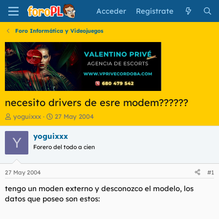
Acceder
Regístrate
Foro Informática y Videojuegos
necesito drivers de esre modem??????
I
F
yoguixxx
27 May 2004
n
e
i
c
yoguixxx
Y
c
h
Forero del todo a cien
i
a
a
d
d
e
27 May 2004
#1
o
i
r
n
tengo un moden externo y desconozco el modelo, los
d
i
datos que poseo son estos:
e
c
l
i