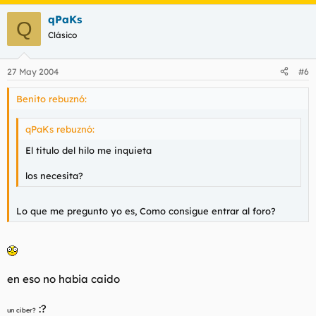
qPaKs
Q
Clásico
27 May 2004
#6
Benito rebuznó:
qPaKs rebuznó:
El titulo del hilo me inquieta
los necesita?
Lo que me pregunto yo es, Como consigue entrar al foro?
en eso no habia caido
:?
un ciber?