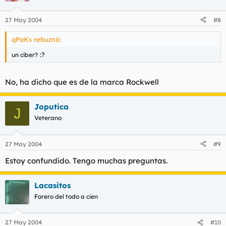
27 May 2004
#8
qPaKs rebuznó:
:?
un ciber?
No, ha dicho que es de la marca Rockwell
Joputica
J
Veterano
27 May 2004
#9
Estoy confundido. Tengo muchas preguntas.
Lacasitos
Forero del todo a cien
27 May 2004
#10